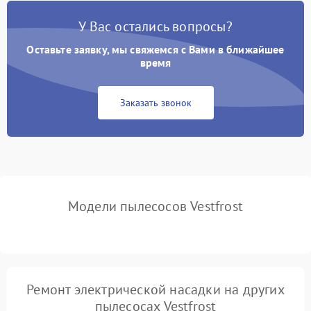
Поломка контейнера для
1500 ₽
Подробнее →
пыли
У Вас остались вопросы?
Оставьте заявку, мы свяжемся с Вами в ближайшее
Плохая уборка шерсти
2400 ₽
Подробнее →
или волос
время
Заказать звонок
Модели пылесосов Vestfrost
Ремонт электрической насадки на других
пылесосах Vestfrost