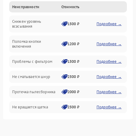
Неисправности
Стоимость
Электропитание
Снижен уровень
Всасывание
1500 ₽
Подробнее →
всасывания
Поломка кнопки
1200 ₽
Подробнее →
включения
Проблемы с фильтром
1500 ₽
Подробнее →
Не сматывается шнур
2500 ₽
Подробнее →
Протечка пылесборника
2000 ₽
Подробнее →
Не вращается щетка
2500 ₽
Подробнее →
Шум при работе
2500 ₽
Подробнее →