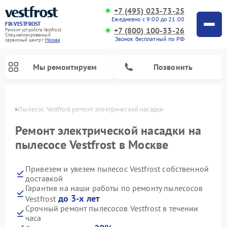
+7 (495) 023-73-25
Ежедневно с 9:00 до 21:00
FIX-VESTFROST
+7 (800) 100-33-26
Ремонт устройств Vestfrost
Специализированный
Звонок бесплатный по РФ
cервисный центр г.
Москва
Мы ремонтируем
Позвонить
оскве
Пылесос Vestfrost ремонт электрической насадки
Ремонт электрической насадки на
пылесосе Vestfrost в Москве
Привезем и увезем пылесос Vestfrost собственной
доставкой
Гарантия на наши работы по ремонту пылесосов
до 3-х лет
Vestfrost
Ремонт холодильников Vestfrost
Ремонт стиральных машин Vestfrost
Ремонт духовых шкафов Vestfrost
Ремонт водонагревателей Vestfrost
Ремонт винных шкафов Vestfrost
Ремонт морозильных камер Vestfrost
Ремонт посудомоечных машин Vestfrost
Ремонт варочных панелей Vestfrost
Ремонт сушильных машин Vestfrost
Срочный ремонт пылесосов Vestfrost в течении
часа