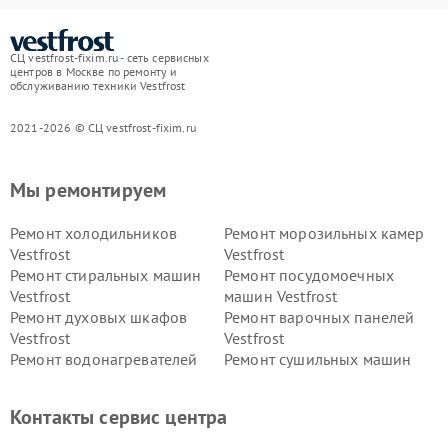
СЦ vestfrost-fixim.ru - сеть сервисных
центров в Москве по ремонту и
обслуживанию техники Vestfrost
2021-2026 © СЦ vestfrost-fixim.ru
Мы ремонтируем
Ремонт холодильников
Ремонт морозильных камер
Vestfrost
Vestfrost
Ремонт стиральных машин
Ремонт посудомоечных
Vestfrost
машин Vestfrost
Ремонт духовых шкафов
Ремонт варочных панелей
Vestfrost
Vestfrost
Ремонт водонагревателей
Ремонт сушильных машин
Vestfrost
Vestfrost
Ремонт винных шкафов
Ремонт вытяжек Vestfrost
Контакты сервис центра
Vestfrost
Ремонт пылесосов Vestfrost