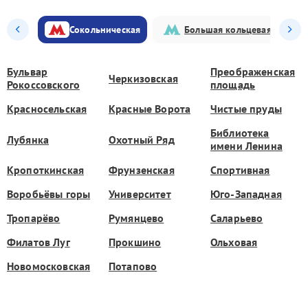
Сокольническая
Большая кольцевая
Бульвар
Преображенская
Черкизовская
Рокоссовского
площадь
Красносельская
Красные Ворота
Чистые пруды
Библиотека
Лубянка
Охотный Ряд
имени Ленина
Кропоткинская
Фрунзенская
Спортивная
Воробьёвы горы
Университет
Юго-Западная
Тропарёво
Румянцево
Саларьево
Филатов Луг
Прокшино
Ольховая
Новомосковская
Потапово