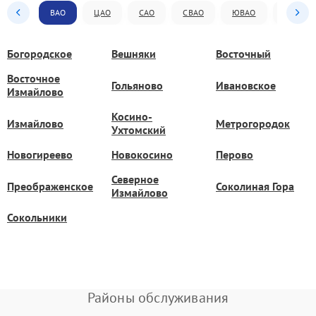
ВАО
ЦАО
САО
СВАО
ЮВАО
ЮАО
Богородское
Вешняки
Восточный
Восточное
Гольяново
Ивановское
Измайлово
Косино-
Измайлово
Метрогородок
Ухтомский
Новогиреево
Новокосино
Перово
Северное
Преображенское
Соколиная Гора
Измайлово
Сокольники
Районы обслуживания