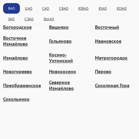
ВАО
ЦАО
САО
СВАО
ЮВАО
ЮАО
ЮЗАО
ЗАО
СЗАО
ЗелАО
Богородское
Вешняки
Восточный
Восточное
Гольяново
Ивановское
Измайлово
Косино-
Измайлово
Метрогородок
Ухтомский
Новогиреево
Новокосино
Перово
Северное
Преображенское
Соколиная Гора
Измайлово
Сокольники