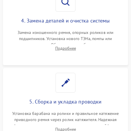
4. Замена деталей и очистка системы
Замена изношенного ремня, опорных роликов или
подшипников. Установка нового ТЭНа, помпы или
термодатчиков. Обязательная глубокая очистка
Подробнее
конденсатора, крыльчатки вентилятора и воздуховодов от
ворса. Восстановление платы управления.
5. Сборка и укладка проводки
Установка барабана на ролики и правильное натяжение
приводного ремня через ролик натяжителя. Надежная
фиксация всех узлов, подключение клемм и шлейфов к
Подробнее