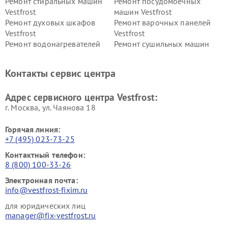
Ремонт стиральных машин
Ремонт посудомоечных
Vestfrost
машин Vestfrost
Ремонт духовых шкафов
Ремонт варочных панелей
Vestfrost
Vestfrost
Ремонт водонагревателей
Ремонт сушильных машин
Vestfrost
Vestfrost
Ремонт винных шкафов
Ремонт вытяжек Vestfrost
Контакты сервис центра
Vestfrost
Ремонт пылесосов Vestfrost
Адрес сервисного центра Vestfrost:
г. Москва, ул. Чаянова 18
Горячая линия:
+7 (495) 023-73-25
Контактный телефон:
8 (800) 100-33-26
Электронная почта:
info@vestfrost-fixim.ru
для юридических лиц
manager@fix-vestfrost.ru