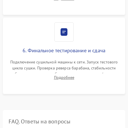
модулю управления. Монтаж корпусных панелей, люка и
верхней крышки устройства.
6. Финальное тестирование и сдача
Подключение сушильной машины к сети. Запуск тестового
цикла сушки. Проверка реверса барабана, стабильности
набора температуры, работы дренажного насоса (откачка
Подробнее
конденсата) и отсутствия посторонних скрипов, стуков или
вибраций.
FAQ. Ответы на вопросы