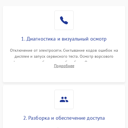
1. Диагностика и визуальный осмотр
Отключение от электросети. Считывание кодов ошибок на
дисплее и запуск сервисного теста. Осмотр ворсового
фильтра, теплообменника и барабана. Опрос клиента о
Подробнее
неисправностях (не сушит, не крутит барабан, сильно шумит
или выдает ошибку).
2. Разборка и обеспечение доступа