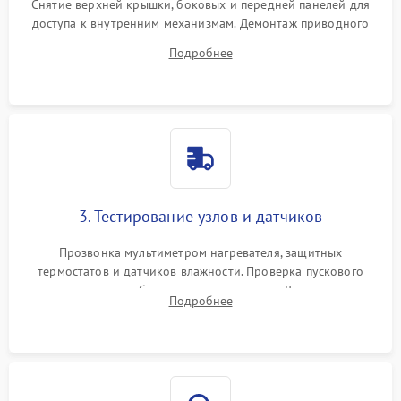
Снятие верхней крышки, боковых и передней панелей для
доступа к внутренним механизмам. Демонтаж приводного
ремня, панели управления и защитных кожухов.
Подробнее
Обеспечение свободного доступа к ТЭНу, компрессору,
двигателю и дренажной помпе.
3. Тестирование узлов и датчиков
Прозвонка мультиметром нагревателя, защитных
термостатов и датчиков влажности. Проверка пускового
конденсатора, обмоток мотора и помпы. Для машин с
Подробнее
тепловым насосом — диагностика работы компрессора и
оценка циркуляции хладагента.