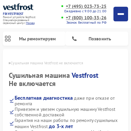
+7 (495) 023-73-25
Ежедневно с 9:00 до 21:00
FIX-VESTFROST
+7 (800) 100-33-26
Ремонт устройств Vestfrost
Специализированный
Звонок бесплатный по РФ
cервисный центр г.
Москва
Мы ремонтируем
Позвонить
оскве
Сушильная машина Vestfrost не включается
Сушильная машина
Vestfrost
Не включается
Бесплатная диагностика
даже при отказе от
ремонта
Привезем и увезем сушильную машину Vestfrost
собственной доставкой
Ремонт холодильников Vestfrost
Ремонт стиральных машин Vestfrost
Ремонт духовых шкафов Vestfrost
Ремонт водонагревателей Vestfrost
Ремонт морозильных камер Vestfrost
Ремонт посудомоечных машин Vestfrost
Ремонт варочных панелей Vestfrost
Ремонт винных шкафов Vestfrost
Гарантия на наши работы по ремонту сушильных
до 3-х лет
машин Vestfrost