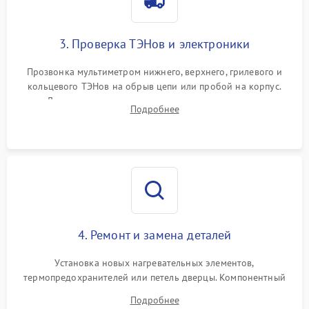
3. Проверка ТЭНов и электроники
Прозвонка мультиметром нижнего, верхнего, грилевого и
кольцевого ТЭНов на обрыв цепи или пробой на корпус.
Диагностика термостата, датчиков температуры,
Подробнее
переключателя режимов и мотора конвекции.
4. Ремонт и замена деталей
Установка новых нагревательных элементов,
термопредохранителей или петель дверцы. Компонентный
ремонт электронного модуля управления, замена
Подробнее
выгоревших реле, восстановление контактов и замена