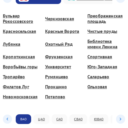
Бульвар
Преображенская
Черкизовская
Рокоссовского
площадь
Красносельская
Красные Ворота
Чистые пруды
Библиотека
Лубянка
Охотный Ряд
имени Ленина
Кропоткинская
Фрунзенская
Спортивная
Воробьёвы горы
Университет
Юго-Западная
Тропарёво
Румянцево
Саларьево
Филатов Луг
Прокшино
Ольховая
Новомосковская
Потапово
ВАО
ЦАО
САО
СВАО
ЮВАО
ЮАО