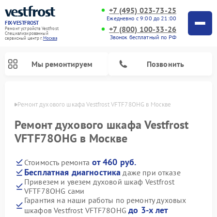
+7 (495) 023-73-25
Ежедневно с 9:00 до 21:00
FIX-VESTFROST
+7 (800) 100-33-26
Ремонт устройств Vestfrost
Специализированный
Звонок бесплатный по РФ
cервисный центр г.
Москва
Мы ремонтируем
Позвонить
оскве
Ремонт духового шкафа Vestfrost VFTF78OHG в Москве
Ремонт духового шкафа Vestfrost
VFTF78OHG в Москве
от 460 руб.
Стоимость ремонта
Бесплатная диагностика
даже при отказе
Привезем и увезем духовой шкаф Vestfrost
VFTF78OHG сами
Ремонт холодильников Vestfrost
Ремонт стиральных машин Vestfrost
Ремонт варочных панелей Vestfrost
Ремонт сушильных машин Vestfrost
Ремонт морозильных камер Vestfrost
Ремонт посудомоечных машин Vestfrost
Ремонт водонагревателей Vestfrost
Ремонт винных шкафов Vestfrost
Гарантия на наши работы по ремонту духовых
до 3-х лет
шкафов Vestfrost VFTF78OHG