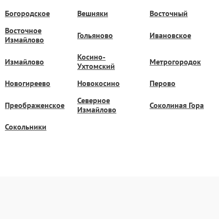
Богородское
Вешняки
Восточный
Восточное
Гольяново
Ивановское
Измайлово
Косино-
Измайлово
Метрогородок
Ухтомский
Новогиреево
Новокосино
Перово
Северное
Преображенское
Соколиная Гора
Измайлово
Сокольники