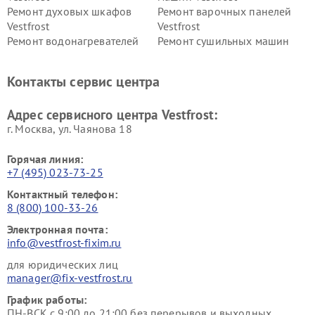
Ремонт духовых шкафов
Ремонт варочных панелей
Vestfrost
Vestfrost
Ремонт водонагревателей
Ремонт сушильных машин
Vestfrost
Vestfrost
Ремонт винных шкафов
Ремонт вытяжек Vestfrost
Контакты сервис центра
Vestfrost
Ремонт пылесосов Vestfrost
Адрес сервисного центра Vestfrost:
г. Москва, ул. Чаянова 18
Горячая линия:
+7 (495) 023-73-25
Контактный телефон:
8 (800) 100-33-26
Электронная почта:
info@vestfrost-fixim.ru
для юридических лиц
manager@fix-vestfrost.ru
График работы:
ПН-ВСК с 9:00 до 21:00 без перерывов и выходных