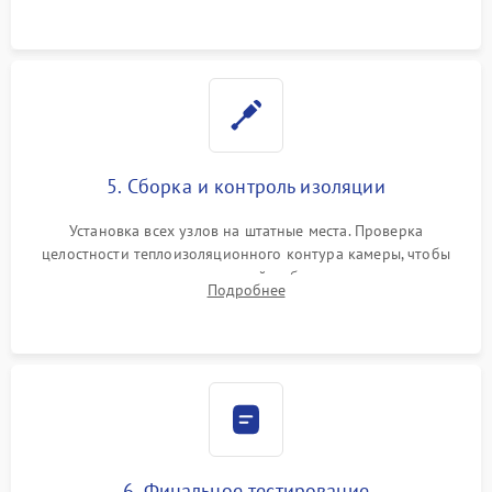
уплотнителя.
5. Сборка и контроль изоляции
Установка всех узлов на штатные места. Проверка
целостности теплоизоляционного контура камеры, чтобы
исключить перегрев кухонной мебели и потерю тепла.
Подробнее
Надежная фиксация клемм и сборка корпуса шкафа.
6. Финальное тестирование