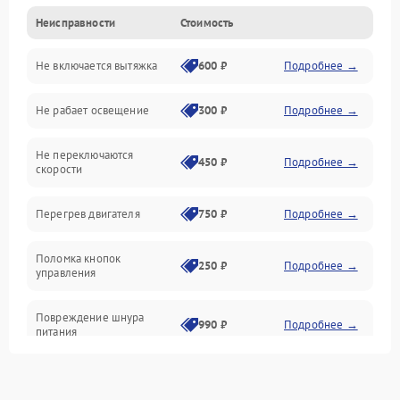
Неисправности
Стоимость
Вентиляция
Не включается вытяжка
600 ₽
Подробнее →
Освещение
Не рабает освещение
300 ₽
Подробнее →
Механические повреждения
Не переключаются
Электроника
450 ₽
Подробнее →
скорости
Электрика/Механические
Перегрев двигателя
750 ₽
Подробнее →
Поломка кнопок
250 ₽
Подробнее →
управления
Повреждение шнура
990 ₽
Подробнее →
питания
Выбивает автомат при
550 ₽
Подробнее →
включении