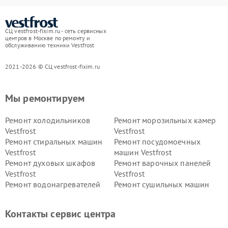
СЦ vestfrost-fixim.ru - сеть сервисных
центров в Москве по ремонту и
обслуживанию техники Vestfrost
2021-2026 © СЦ vestfrost-fixim.ru
Мы ремонтируем
Ремонт холодильников
Ремонт морозильных камер
Vestfrost
Vestfrost
Ремонт стиральных машин
Ремонт посудомоечных
Vestfrost
машин Vestfrost
Ремонт духовых шкафов
Ремонт варочных панелей
Vestfrost
Vestfrost
Ремонт водонагревателей
Ремонт сушильных машин
Vestfrost
Vestfrost
Ремонт винных шкафов
Ремонт вытяжек Vestfrost
Контакты сервис центра
Vestfrost
Ремонт пылесосов Vestfrost