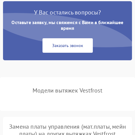
У Вас остались вопросы?
Не ключается вытяжка
550 ₽
Подробнее →
Оставьте заявку, мы свяжемся с Вами в ближайшее
Неисправность пускового
время
1000 ₽
Подробнее →
конденсатора
Заказать звонок
Поломка реле
1000 ₽
Подробнее →
Модели вытяжек Vestfrost
Замена платы управления (мат.платы, мейн
платы) на других вытяжках Vestfrost