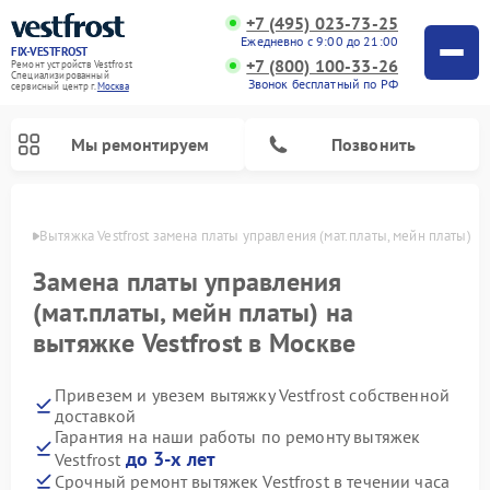
+7 (495) 023-73-25
Ежедневно с 9:00 до 21:00
FIX-VESTFROST
+7 (800) 100-33-26
Ремонт устройств Vestfrost
Специализированный
Звонок бесплатный по РФ
cервисный центр г.
Москва
Мы ремонтируем
Позвонить
оскве
Вытяжка Vestfrost замена платы управления (мат.платы, мейн платы)
Замена платы управления
(мат.платы, мейн платы) на
вытяжке Vestfrost в Москве
Привезем и увезем вытяжку Vestfrost собственной
доставкой
Гарантия на наши работы по ремонту вытяжек
Ремонт холодильников Vestfrost
Ремонт стиральных машин Vestfrost
Ремонт духовых шкафов Vestfrost
Ремонт водонагревателей Vestfrost
Ремонт винных шкафов Vestfrost
Ремонт морозильных камер Vestfrost
Ремонт посудомоечных машин Vestfrost
Ремонт варочных панелей Vestfrost
Ремонт сушильных машин Vestfrost
до 3-х лет
Vestfrost
Срочный ремонт вытяжек Vestfrost в течении часа