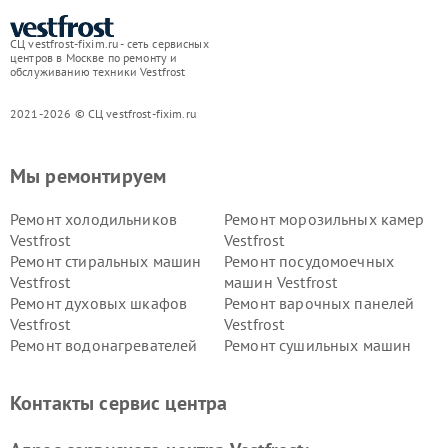
СЦ vestfrost-fixim.ru - сеть сервисных
центров в Москве по ремонту и
обслуживанию техники Vestfrost
2021-2026 © СЦ vestfrost-fixim.ru
Мы ремонтируем
Ремонт холодильников
Ремонт морозильных камер
Vestfrost
Vestfrost
Ремонт стиральных машин
Ремонт посудомоечных
Vestfrost
машин Vestfrost
Ремонт духовых шкафов
Ремонт варочных панелей
Vestfrost
Vestfrost
Ремонт водонагревателей
Ремонт сушильных машин
Vestfrost
Vestfrost
Ремонт винных шкафов
Ремонт вытяжек Vestfrost
Контакты сервис центра
Vestfrost
Ремонт пылесосов Vestfrost