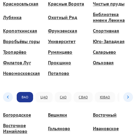
Красносельская
Красные Ворота
Чистые пруды
Библиотека
Лубянка
Охотный Ряд
имени Ленина
Кропоткинская
Фрунзенская
Спортивная
Воробьёвы горы
Университет
Юго-Западная
Тропарёво
Румянцево
Саларьево
Филатов Луг
Прокшино
Ольховая
Новомосковская
Потапово
ВАО
ЦАО
САО
СВАО
ЮВАО
ЮАО
Богородское
Вешняки
Восточный
Восточное
Гольяново
Ивановское
Измайлово