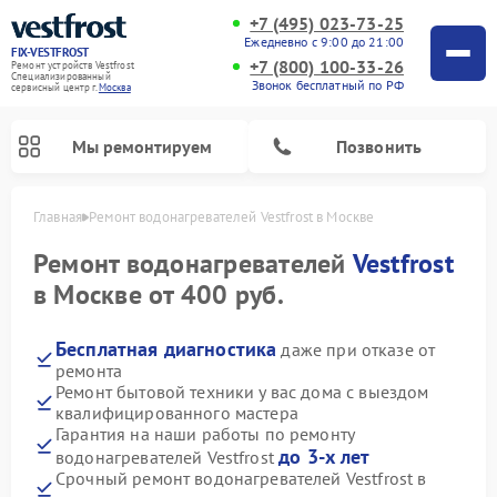
+7 (495) 023-73-25
Ежедневно с 9:00 до 21:00
FIX-VESTFROST
+7 (800) 100-33-26
Ремонт устройств Vestfrost
Специализированный
Звонок бесплатный по РФ
cервисный центр г.
Москва
Мы ремонтируем
Позвонить
Главная
Ремонт водонагревателей Vestfrost в Москве
Ремонт водонагревателей
Vestfrost
в Москве от 400 руб.
Бесплатная диагностика
даже при отказе от
ремонта
Ремонт бытовой техники у вас дома с выездом
квалифицированного мастера
Гарантия на наши работы по ремонту
Ремонт холодильников Vestfrost
Ремонт стиральных машин Vestfrost
Ремонт духовых шкафов Vestfrost
Ремонт сушильных машин Vestfrost
Ремонт морозильных камер Vestfrost
Ремонт посудомоечных машин Vestfrost
Ремонт варочных панелей Vestfrost
Ремонт винных шкафов Vestfrost
до 3-х лет
водонагревателей Vestfrost
Срочный ремонт водонагревателей Vestfrost в