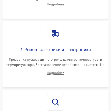
течеискателем. Демонтаж старого фильтра-осушителя и
Подробнее
продувка капиллярной трубки для устранения засоров.
3. Ремонт электрики и электроники
Прозвонка пускозащитного реле, датчиков температуры и
терморегулятора. Восстановление цепей питания системы No
Frost, включая ТЭН оттайки и вентилятор. Ремонт или замена
Подробнее
платы управления при сбоях алгоритмов.