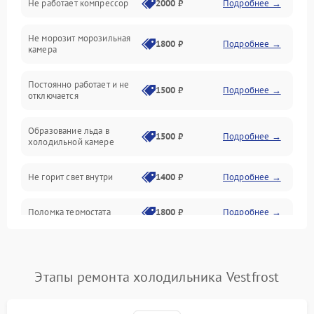
Не работает компрессор
2000 ₽
Подробнее →
Электропитание
Не морозит морозильная
Дренаж
1800 ₽
Подробнее →
камера
Оттайка
Постоянно работает и не
1500 ₽
Подробнее →
отключается
Программное обеспечение
Образование льда в
1500 ₽
Подробнее →
холодильной камере
Не горит свет внутри
1400 ₽
Подробнее →
Поломка термостата
1800 ₽
Подробнее →
Не работает вентилятор
1800 ₽
Подробнее →
Этапы ремонта холодильника Vestfrost
Поломка системы No Frost
2600 ₽
Подробнее →