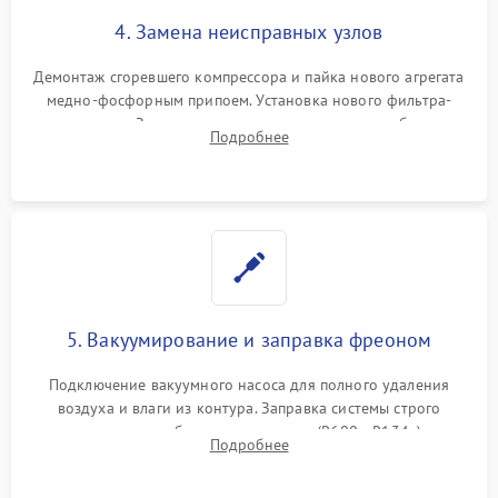
4. Замена неисправных узлов
Демонтаж сгоревшего компрессора и пайка нового агрегата
медно-фосфорным припоем. Установка нового фильтра-
осушителя. Замена изношенных вентиляторов обдува,
Подробнее
сломанных заслонок или поврежденных дверных петель.
5. Вакуумирование и заправка фреоном
Подключение вакуумного насоса для полного удаления
воздуха и влаги из контура. Заправка системы строго
дозированным объемом хладагента (R600a, R134a) по
Подробнее
электронным весам. Контроль рабочего давления в системе.