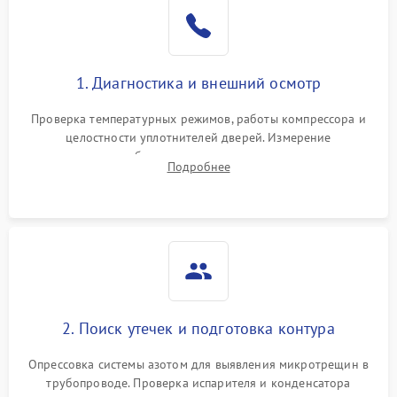
Образование конденсата
1800 ₽
Подробнее →
на стенках
Сбой в работе инвертора
2100 ₽
Подробнее →
1. Диагностика и внешний осмотр
Запах горелого при
2000 ₽
Подробнее →
Проверка температурных режимов, работы компрессора и
работе
целостности уплотнителей дверей. Измерение
сопротивления обмоток мотора, проверка термостата и
Не включается
Подробнее
1000 ₽
Подробнее →
считывание кодов ошибок с электронного дисплея.
холодильник
Проблемы с системой
автоматической
1800 ₽
Подробнее →
разморозки
2. Поиск утечек и подготовка контура
Опрессовка системы азотом для выявления микротрещин в
трубопроводе. Проверка испарителя и конденсатора