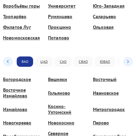
Воробьёвы горы
Университет
Юго-Западная
Тропарёво
Румянцево
Саларьево
Филатов Луг
Прокшино
Ольховая
Новомосковская
Потапово
ВАО
ЦАО
САО
СВАО
ЮВАО
ЮАО
Богородское
Вешняки
Восточный
Восточное
Гольяново
Ивановское
Измайлово
Косино-
Измайлово
Метрогородок
Ухтомский
Новогиреево
Новокосино
Перово
Северное