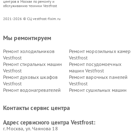
центров в Москве по ремонту и
обслуживанию техники Vestfrost
2021-2026 © СЦ vestfrost-fixim.ru
Мы ремонтируем
Ремонт холодильников
Ремонт морозильных камер
Vestfrost
Vestfrost
Ремонт стиральных машин
Ремонт посудомоечных
Vestfrost
машин Vestfrost
Ремонт духовых шкафов
Ремонт варочных панелей
Vestfrost
Vestfrost
Ремонт водонагревателей
Ремонт сушильных машин
Vestfrost
Vestfrost
Ремонт винных шкафов
Ремонт вытяжек Vestfrost
Контакты сервис центра
Vestfrost
Ремонт пылесосов Vestfrost
Адрес сервисного центра Vestfrost:
г. Москва, ул. Чаянова 18