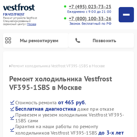
+7 (495) 023-73-25
Ежедневно с 9:00 до 21:00
FIX-VESTFROST
+7 (800) 100-33-26
Ремонт устройств Vestfrost
Специализированный
Звонок бесплатный по РФ
cервисный центр г.
Москва
Мы ремонтируем
Позвонить
оскве
Ремонт холодильника Vestfrost VF395-1SBS в Москве
Ремонт холодильника Vestfrost
VF395-1SBS в Москве
от 465 руб.
Стоимость ремонта
Бесплатная диагностика
даже при отказе
Привезем и увезем холодильник Vestfrost VF395-
1SBS сами
Ремонт морозильных камер Vestfrost
Ремонт посудомоечных машин Vestfrost
Ремонт варочных панелей Vestfrost
Ремонт сушильных машин Vestfrost
Ремонт стиральных машин Vestfrost
Ремонт духовых шкафов Vestfrost
Ремонт водонагревателей Vestfrost
Ремонт винных шкафов Vestfrost
Гарантия на наши работы по ремонту
до 3-х лет
холодильников Vestfrost VF395-1SBS