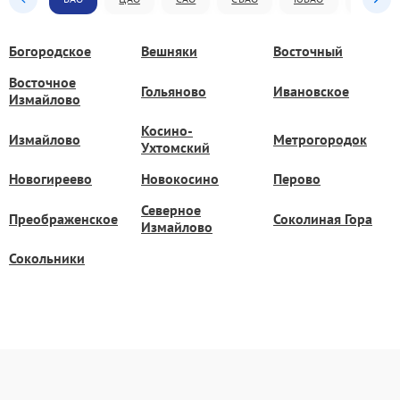
Богородское
Вешняки
Восточный
Восточное
Гольяново
Ивановское
Измайлово
Косино-
Измайлово
Метрогородок
Ухтомский
Новогиреево
Новокосино
Перово
Северное
Преображенское
Соколиная Гора
Измайлово
Сокольники