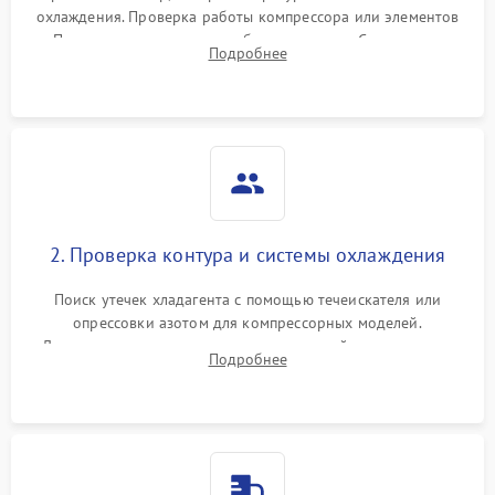
охлаждения. Проверка работы компрессора или элементов
Пельтье, оценка уровня вибрации и шума. Считывание
Подробнее
ошибок с модуля управления.
2. Проверка контура и системы охлаждения
Поиск утечек хладагента с помощью течеискателя или
опрессовки азотом для компрессорных моделей.
Диагностика термоэлектрических модулей, радиаторов и
Подробнее
кулеров на предмет перегрева или выхода из строя.