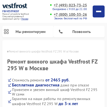
+7 (495) 023-73-25
Ежедневно с 9:00 до 21:00
FIX-VESTFROST
+7 (800) 100-33-26
Ремонт устройств Vestfrost
Специализированный
Звонок бесплатный по РФ
cервисный центр г.
Москва
Мы ремонтируем
Позвонить
оскве
Ремонт винного шкафа Vestfrost FZ 295 W в Москве
Ремонт винного шкафа Vestfrost FZ
295 W в Москве
от 2465 руб.
Стоимость ремонта
Бесплатная диагностика
даже при отказе
Привезем и увезем винный шкаф Vestfrost FZ 295
W сами
Ремонт холодильников Vestfrost
Ремонт стиральных машин Vestfrost
Ремонт духовых шкафов Vestfrost
Ремонт водонагревателей Vestfrost
Ремонт морозильных камер Vestfrost
Ремонт посудомоечных машин Vestfrost
Ремонт варочных панелей Vestfrost
Ремонт сушильных машин Vestfrost
Гарантия на наши работы по ремонту винных
до 3-х лет
шкафов Vestfrost FZ 295 W