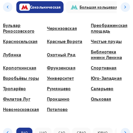
Сокольническая
Большая кольцевая
Бульвар
Преображенская
Черкизовская
Рокоссовского
площадь
Красносельская
Красные Ворота
Чистые пруды
Библиотека
Лубянка
Охотный Ряд
имени Ленина
Кропоткинская
Фрунзенская
Спортивная
Воробьёвы горы
Университет
Юго-Западная
Тропарёво
Румянцево
Саларьево
Филатов Луг
Прокшино
Ольховая
Новомосковская
Потапово
ВАО
ЦАО
САО
СВАО
ЮВАО
ЮАО