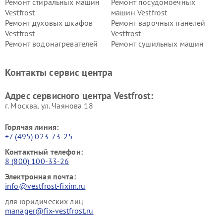
Ремонт стиральных машин
Ремонт посудомоечных
Vestfrost
машин Vestfrost
Ремонт духовых шкафов
Ремонт варочных панелей
Vestfrost
Vestfrost
Ремонт водонагревателей
Ремонт сушильных машин
Vestfrost
Vestfrost
Ремонт винных шкафов
Ремонт вытяжек Vestfrost
Контакты сервис центра
Vestfrost
Ремонт пылесосов Vestfrost
Адрес сервисного центра Vestfrost:
г. Москва, ул. Чаянова 18
Горячая линия:
+7 (495) 023-73-25
Контактный телефон:
8 (800) 100-33-26
Электронная почта:
info@vestfrost-fixim.ru
для юридических лиц
manager@fix-vestfrost.ru