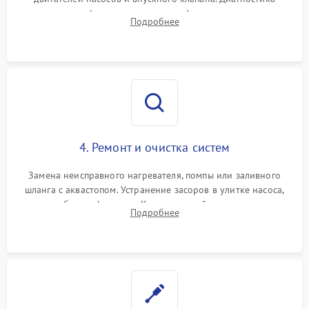
прессостата (датчика уровня воды), датчика мутности,
Подробнее
концевика дверцы и электронного модуля управления.
4. Ремонт и очистка систем
Замена неисправного нагревателя, помпы или заливного
шланга с аквастопом. Устранение засоров в улитке насоса,
патрубках и фильтрах. Компонентный ремонт платы
Подробнее
управления, восстановление поврежденной проводки.