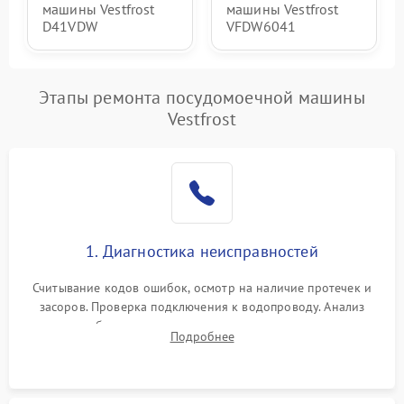
машины Vestfrost
машины Vestfrost
D41VDW
VFDW6041
Этапы ремонта посудомоечной машины
Vestfrost
1. Диагностика неисправностей
Считывание кодов ошибок, осмотр на наличие протечек и
засоров. Проверка подключения к водопроводу. Анализ
жалоб на отсутствие слива, нагрева, вращения
Подробнее
разбрызгивателей или срабатывание системы защиты
аквастоп.