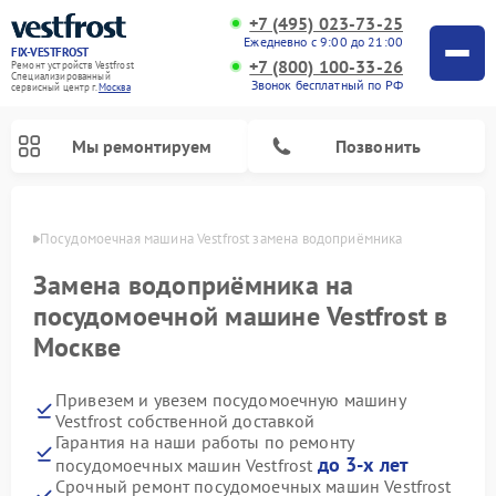
+7 (495) 023-73-25
Ежедневно с 9:00 до 21:00
FIX-VESTFROST
+7 (800) 100-33-26
Ремонт устройств Vestfrost
Специализированный
Звонок бесплатный по РФ
cервисный центр г.
Москва
Мы ремонтируем
Позвонить
оскве
Посудомоечная машина Vestfrost замена водоприёмника
Замена водоприёмника на
посудомоечной машине Vestfrost в
Москве
Привезем и увезем посудомоечную машину
Vestfrost собственной доставкой
Гарантия на наши работы по ремонту
Ремонт холодильников Vestfrost
Ремонт стиральных машин Vestfrost
Ремонт варочных панелей Vestfrost
Ремонт сушильных машин Vestfrost
Ремонт морозильных камер Vestfrost
Ремонт духовых шкафов Vestfrost
Ремонт водонагревателей Vestfrost
Ремонт винных шкафов Vestfrost
до 3-х лет
посудомоечных машин Vestfrost
Срочный ремонт посудомоечных машин Vestfrost