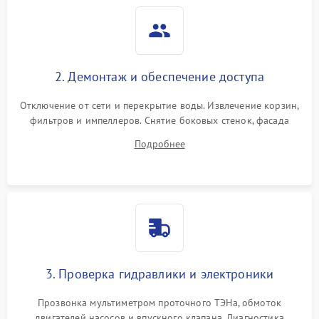
2. Демонтаж и обеспечение доступа
Отключение от сети и перекрытие воды. Извлечение корзин,
фильтров и импеллеров. Снятие боковых стенок, фасада
дверцы или нижнего поддона для прямого доступа к
Подробнее
циркуляционному насосу, ТЭНу и сливной помпе.
3. Проверка гидравлики и электроники
Прозвонка мультиметром проточного ТЭНа, обмоток
двигателей насосов и впускного клапана. Диагностика