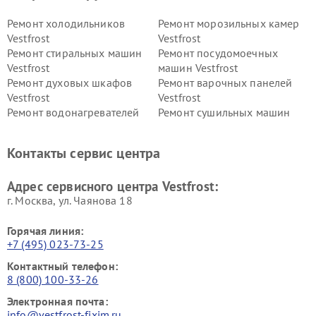
Ремонт холодильников
Ремонт морозильных камер
Vestfrost
Vestfrost
Ремонт стиральных машин
Ремонт посудомоечных
Vestfrost
машин Vestfrost
Ремонт духовых шкафов
Ремонт варочных панелей
Vestfrost
Vestfrost
Ремонт водонагревателей
Ремонт сушильных машин
Vestfrost
Vestfrost
Ремонт винных шкафов
Ремонт вытяжек Vestfrost
Контакты сервис центра
Vestfrost
Ремонт пылесосов Vestfrost
Адрес сервисного центра Vestfrost:
г. Москва, ул. Чаянова 18
Горячая линия:
+7 (495) 023-73-25
Контактный телефон:
8 (800) 100-33-26
Электронная почта:
info@vestfrost-fixim.ru