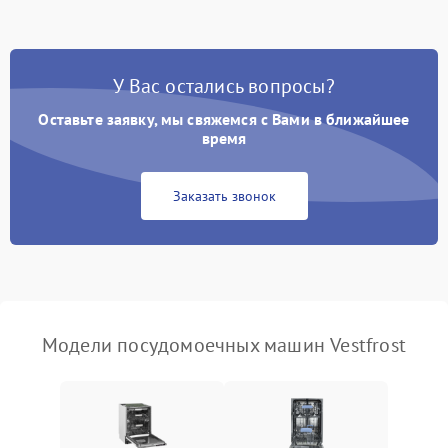
стирки
Проблемы с набором
1800 ₽
Подробнее →
воды
У Вас остались вопросы?
Оставьте заявку, мы свяжемся с Вами в ближайшее
Не работает сушилка
2100 ₽
Подробнее →
время
Сбои в работе таймера
1700 ₽
Подробнее →
Заказать звонок
Проблемы с
2100 ₽
Подробнее →
циркуляционным насосом
Модели посудомоечных машин Vestfrost