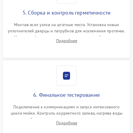
5. Сборка и контроль герметичности
Монтаж всех узлов на штатные места. Установка новых
уплотнителей дверцы и патрубков для исключения протечек.
Надежная фиксация хомутов гидравлической системы,
Подробнее
сборка корпуса и установка датчика поплавка.
6. Финальное тестирование
Подключение к коммуникациям и запуск интенсивного
цикла мойки. Контроль корректного залива, нагрева воды
до нужной температуры, отсутствия посторонних шумов,
Подробнее
штатного слива и абсолютной сухости в поддоне.