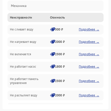
Механика
Неисправности
Стоимость
Управление
Не сливает воду
500 ₽
Подробнее →
Электропитание
Не нагревает воду
2000 ₽
Подробнее →
Датчики
Не включается
2500 ₽
Подробнее →
Нагрев
Не работает насос
1800 ₽
Подробнее →
Вода
Не работает панель
Гигиена
2500 ₽
Подробнее →
управления
Программное обеспечение
Не распыляет воду
2000 ₽
Подробнее →
Не запускается цикл
1800 ₽
Подробнее →