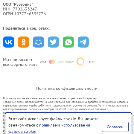
ООО "Русервис"
ИНН 7702633247
ОГРН 1077746335776
Поделиться в соц. сетях:
Мы принимаем
все формы оплаты
Политика конфиденциальности
Вся информация на сайте носит исключительно справочный характер.
Товарные знаки используются исключительно для описания устройств, в отношении которых
сервисные центры vestfrost-fixim.ru предоставляют услуги по ремонту. Услуги оказываются в
неавторизованных сервисных центрах vestfrost-fixim.ru, которые не связаны с
правообладателями товарных знаков или их официальными представителями.
Ремонт осуществляется для устройств, уже введенных в гражданский оборот в соответствии
Этот сайт использует файлы cookie. Вы можете
со статьей 1487 ГК РФ.
Использование товарных знаков не преследует цели индивидуализации услуг или введения
ознакомиться с
правилами использования
Согласен
потребителей в заблуждение, а служит для информирования о предоставляемых услугах по
ремонту техники указанных брендов.
файлов cookie