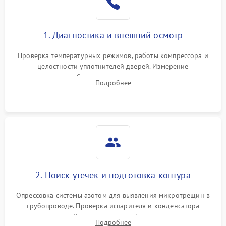
1. Диагностика и внешний осмотр
Проверка температурных режимов, работы компрессора и
целостности уплотнителей дверей. Измерение
сопротивления обмоток мотора, проверка термостата и
Подробнее
считывание кодов ошибок с электронного дисплея.
2. Поиск утечек и подготовка контура
Опрессовка системы азотом для выявления микротрещин в
трубопроводе. Проверка испарителя и конденсатора
течеискателем. Демонтаж старого фильтра-осушителя и
Подробнее