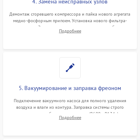
4. Замена неисправных узлов
Демонтаж сгоревшего компрессора и пайка нового агрегата
медно-фосфорным припоем. Установка нового фильтра-
осушителя. Замена изношенных вентиляторов обдува,
Подробнее
сломанных заслонок или поврежденных дверных петель.
5. Вакуумирование и заправка фреоном
Подключение вакуумного насоса для полного удаления
воздуха и влаги из контура. Заправка системы строго
дозированным объемом хладагента (R600a, R134a) по
Подробнее
электронным весам. Контроль рабочего давления в системе.