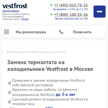
+7 (495) 023-73-25
Ежедневно с 9:00 до 21:00
FIX-VESTFROST
+7 (800) 100-33-26
Ремонт устройств Vestfrost
Специализированный
Звонок бесплатный по РФ
cервисный центр г.
Москва
Мы ремонтируем
Позвонить
оскве
Холодильник Vestfrost замена термостата
Замена термостата на
холодильнике Vestfrost в Москве
Привезем и увезем холодильник Vestfrost
собственной доставкой
Гарантия на наши работы по ремонту
до 3-х лет
холодильников Vestfrost
Ремонт морозильных камер Vestfrost
Ремонт посудомоечных машин Vestfrost
Ремонт варочных панелей Vestfrost
Ремонт сушильных машин Vestfrost
Ремонт стиральных машин Vestfrost
Ремонт духовых шкафов Vestfrost
Ремонт водонагревателей Vestfrost
Ремонт винных шкафов Vestfrost
Срочный ремонт холодильников Vestfrost в
течении часа