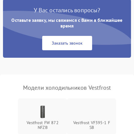
Поломка системы No Frost
2600 ₽
Подробнее →
У Вас остались вопросы?
Оставьте заявку, мы свяжемся с Вами в ближайшее
Образование конденсата
1800 ₽
Подробнее →
на стенках
время
Сбой в работе инвертора
2100 ₽
Подробнее →
Заказать звонок
Запах горелого при
2000 ₽
Подробнее →
работе
Не включается
1000 ₽
Подробнее →
холодильник
Модели холодильников Vestfrost
Проблемы с системой
автоматической
1800 ₽
Подробнее →
разморозки
Vestfrost FW 872
Vestfrost VF395-1 F
NFZВ
SB