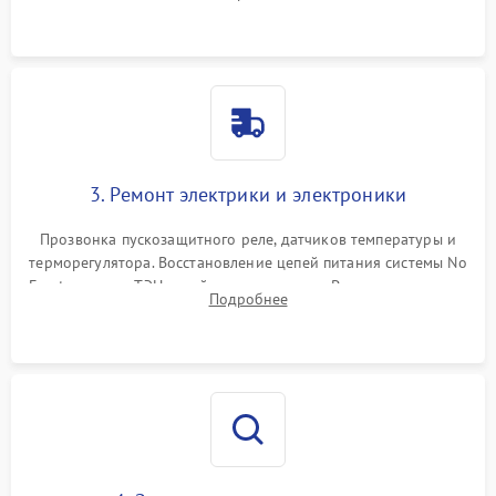
продувка капиллярной трубки для устранения засоров.
3. Ремонт электрики и электроники
Прозвонка пускозащитного реле, датчиков температуры и
терморегулятора. Восстановление цепей питания системы No
Frost, включая ТЭН оттайки и вентилятор. Ремонт или замена
Подробнее
платы управления при сбоях алгоритмов.