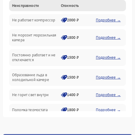
Неисправности
Стоимость
Механика
Не работает компрессор
2000 ₽
Подробнее →
Электропитание
Не морозит морозильная
Дренаж
1800 ₽
Подробнее →
камера
Оттайка
Постоянно работает и не
1500 ₽
Подробнее →
отключается
Программное обеспечение
Образование льда в
1500 ₽
Подробнее →
холодильной камере
Не горит свет внутри
1400 ₽
Подробнее →
Поломка термостата
1800 ₽
Подробнее →
Не работает вентилятор
1800 ₽
Подробнее →