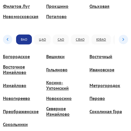
Филатов Луг
Прокшино
Ольховая
Новомосковская
Потапово
ВАО
ЦАО
САО
СВАО
ЮВАО
ЮАО
Богородское
Вешняки
Восточный
Восточное
Гольяново
Ивановское
Измайлово
Косино-
Измайлово
Метрогородок
Ухтомский
Новогиреево
Новокосино
Перово
Северное
Преображенское
Соколиная Гора
Измайлово
Сокольники