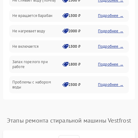
Не сливает воду (помпа)
2500 ₽
Подробнее →
Водоснабжение
Не вращается барабан
1500 ₽
Подробнее →
Слив
Не нагревает воду
2000 ₽
Подробнее →
Программное обеспечение
Не включается
1500 ₽
Подробнее →
Запах горелого при
1800 ₽
Подробнее →
работе
Проблемы с набором
2500 ₽
Подробнее →
воды
Замена ТЭНа
2200 ₽
Подробнее →
Замена платы управления
2200 ₽
Подробнее →
Этапы ремонта стиральной машины Vestfrost