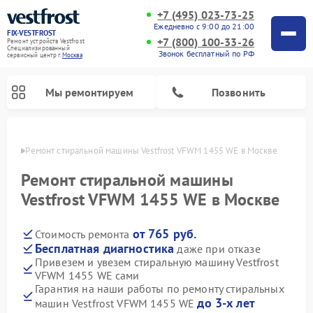
+7 (495) 023-73-25
Ежедневно с 9:00 до 21:00
FIX-VESTFROST
+7 (800) 100-33-26
Ремонт устройств Vestfrost
Специализированный
Звонок бесплатный по РФ
cервисный центр г.
Москва
Мы ремонтируем
Позвонить
оскве
Ремонт стиральной машины Vestfrost VFWM 1455 WE в Москве
Ремонт стиральной машины
Vestfrost VFWM 1455 WE в Москве
от 765 руб.
Стоимость ремонта
Бесплатная диагностика
даже при отказе
Привезем и увезем стиральную машину Vestfrost
VFWM 1455 WE сами
Ремонт холодильников Vestfrost
Ремонт посудомоечных машин Vestfrost
Ремонт варочных панелей Vestfrost
Ремонт сушильных машин Vestfrost
Ремонт морозильных камер Vestfrost
Ремонт духовых шкафов Vestfrost
Ремонт водонагревателей Vestfrost
Ремонт винных шкафов Vestfrost
Гарантия на наши работы по ремонту стиральных
до 3-х лет
машин Vestfrost VFWM 1455 WE