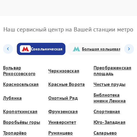
Наш сервисный центр на Вашей станции метро
Сокольническая
Большая кольцевая
Бульвар
Преображенская
Черкизовская
Рокоссовского
площадь
Красносельская
Красные Ворота
Чистые пруды
Библиотека
Лубянка
Охотный Ряд
имени Ленина
Кропоткинская
Фрунзенская
Спортивная
Воробьёвы горы
Университет
Юго-Западная
Тропарёво
Румянцево
Саларьево