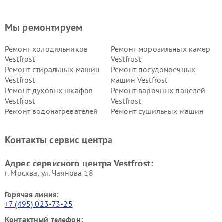
Мы ремонтируем
Ремонт холодильников
Ремонт морозильных камер
Vestfrost
Vestfrost
Ремонт стиральных машин
Ремонт посудомоечных
Vestfrost
машин Vestfrost
Ремонт духовых шкафов
Ремонт варочных панелей
Vestfrost
Vestfrost
Ремонт водонагревателей
Ремонт сушильных машин
Vestfrost
Vestfrost
Ремонт винных шкафов
Ремонт вытяжек Vestfrost
Контакты сервис центра
Vestfrost
Ремонт пылесосов Vestfrost
Адрес сервисного центра Vestfrost:
г. Москва, ул. Чаянова 18
Горячая линия:
+7 (495) 023-73-25
Контактный телефон: