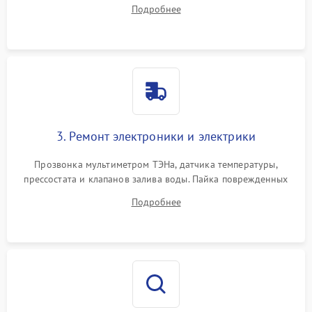
амортизаторов. Проверка подшипников барабана и
Подробнее
крестовины на износ, а манжеты люка на разрывы.
3. Ремонт электроники и электрики
Прозвонка мультиметром ТЭНа, датчика температуры,
прессостата и клапанов залива воды. Пайка поврежденных
дорожек или замена симисторов на плате управления.
Подробнее
Восстановление целостности проводки и контактов.