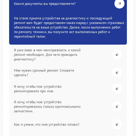
Какие документы вы предоставляете?
На этапе приема устройства на диагностику и последующий
ремонт вам будет предоставлен заказ-наряд с указанием страховых
обязательств на ваше устройство. Далее, после выполнения работ
по ремонту техники, вы получите акт выполненных работ и
гарантийный талон.
Я уже знаю в чем неисправность и какой
ремонт необходим. Для чего проводить
диагностику?
Мне нужен срочный ремонт. Сможете
сделать?
Я хочу, чтобы мое устройство
ремонтировали при мне.
Я хочу, чтобы мое устройство
ремонтировалось только оригинальными
запчастями.
Как я узнаю, что мое устройство готово?