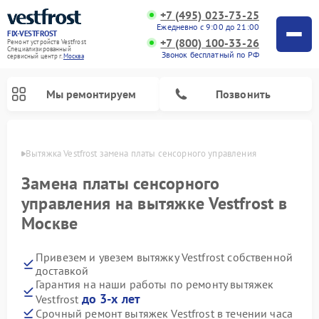
+7 (495) 023-73-25
Ежедневно с 9:00 до 21:00
FIX-VESTFROST
+7 (800) 100-33-26
Ремонт устройств Vestfrost
Специализированный
Звонок бесплатный по РФ
cервисный центр г.
Москва
Мы ремонтируем
Позвонить
оскве
Вытяжка Vestfrost замена платы сенсорного управления
Замена платы сенсорного
управления на вытяжке Vestfrost в
Москве
Привезем и увезем вытяжку Vestfrost собственной
доставкой
Гарантия на наши работы по ремонту вытяжек
Ремонт холодильников Vestfrost
Ремонт стиральных машин Vestfrost
Ремонт духовых шкафов Vestfrost
Ремонт водонагревателей Vestfrost
Ремонт винных шкафов Vestfrost
Ремонт морозильных камер Vestfrost
Ремонт посудомоечных машин Vestfrost
Ремонт варочных панелей Vestfrost
Ремонт сушильных машин Vestfrost
до 3-х лет
Vestfrost
Срочный ремонт вытяжек Vestfrost в течении часа