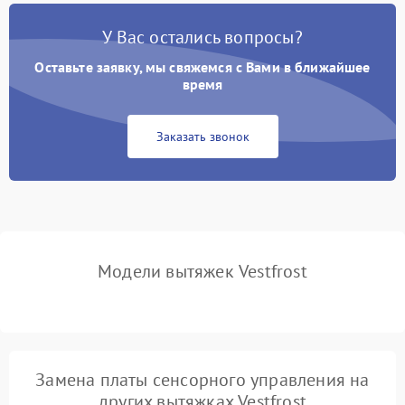
У Вас остались вопросы?
Не ключается вытяжка
550 ₽
Подробнее →
Оставьте заявку, мы свяжемся с Вами в ближайшее
Неисправность пускового
время
1000 ₽
Подробнее →
конденсатора
Заказать звонок
Поломка реле
1000 ₽
Подробнее →
Модели вытяжек Vestfrost
Замена платы сенсорного управления на
других вытяжках Vestfrost