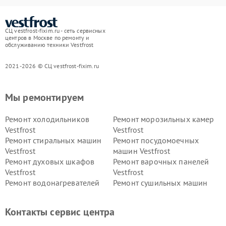
СЦ vestfrost-fixim.ru - сеть сервисных
центров в Москве по ремонту и
обслуживанию техники Vestfrost
2021-2026 © СЦ vestfrost-fixim.ru
Мы ремонтируем
Ремонт холодильников
Ремонт морозильных камер
Vestfrost
Vestfrost
Ремонт стиральных машин
Ремонт посудомоечных
Vestfrost
машин Vestfrost
Ремонт духовых шкафов
Ремонт варочных панелей
Vestfrost
Vestfrost
Ремонт водонагревателей
Ремонт сушильных машин
Vestfrost
Vestfrost
Ремонт винных шкафов
Ремонт вытяжек Vestfrost
Контакты сервис центра
Vestfrost
Ремонт пылесосов Vestfrost