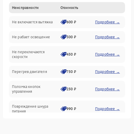
Неисправности
Стоимость
Вентиляция
Не включается вытяжка
600 ₽
Подробнее →
Освещение
Не рабает освещение
300 ₽
Подробнее →
Механические повреждения
Не переключаются
Электроника
450 ₽
Подробнее →
скорости
Электрика/Механические
Перегрев двигателя
750 ₽
Подробнее →
Поломка кнопок
250 ₽
Подробнее →
управления
Повреждение шнура
990 ₽
Подробнее →
питания
Выбивает автомат при
550 ₽
Подробнее →
включении