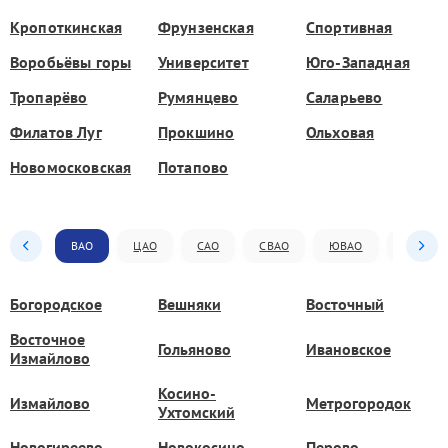
Кропоткинская
Фрунзенская
Спортивная
Воробьёвы горы
Университет
Юго-Западная
Тропарёво
Румянцево
Саларьево
Филатов Луг
Прокшино
Ольховая
Новомосковская
Потапово
ВАО
ЦАО
САО
СВАО
ЮВАО
ЮАО
Богородское
Вешняки
Восточный
Восточное
Гольяново
Ивановское
Измайлово
Косино-
Измайлово
Метрогородок
Ухтомский
Новогиреево
Новокосино
Перово