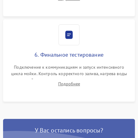
сборка корпуса и установка датчика поплавка.
6. Финальное тестирование
Подключение к коммуникациям и запуск интенсивного
цикла мойки. Контроль корректного залива, нагрева воды
до нужной температуры, отсутствия посторонних шумов,
Подробнее
штатного слива и абсолютной сухости в поддоне.
У Вас остались вопросы?