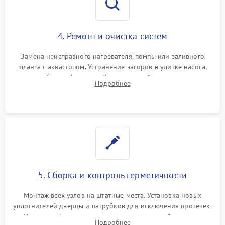
4. Ремонт и очистка систем
Замена неисправного нагревателя, помпы или заливного
шланга с аквастопом. Устранение засоров в улитке насоса,
патрубках и фильтрах. Компонентный ремонт платы
Подробнее
управления, восстановление поврежденной проводки.
5. Сборка и контроль герметичности
Монтаж всех узлов на штатные места. Установка новых
уплотнителей дверцы и патрубков для исключения протечек.
Надежная фиксация хомутов гидравлической системы,
Подробнее