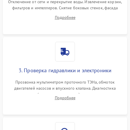
Отключение от сети и перекрытие воды. Извлечение корзин,
фильтров и импеллеров. Снятие боковых стенок, фасада
дверцы или нижнего поддона для прямого доступа к
Подробнее
циркуляционному насосу, ТЭНу и сливной помпе.
3. Проверка гидравлики и электроники
Прозвонка мультиметром проточного ТЭНа, обмоток
двигателей насосов и впускного клапана. Диагностика
прессостата (датчика уровня воды), датчика мутности,
Подробнее
концевика дверцы и электронного модуля управления.