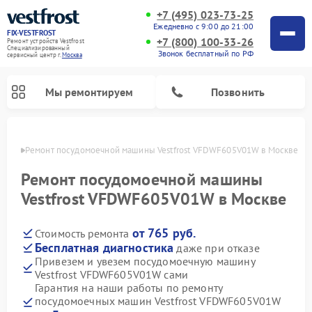
+7 (495) 023-73-25
Ежедневно с 9:00 до 21:00
FIX-VESTFROST
+7 (800) 100-33-26
Ремонт устройств Vestfrost
Специализированный
Звонок бесплатный по РФ
cервисный центр г.
Москва
Мы ремонтируем
Позвонить
оскве
Ремонт посудомоечной машины Vestfrost VFDWF605V01W в Москве
Ремонт посудомоечной машины
Vestfrost VFDWF605V01W в Москве
от 765 руб.
Стоимость ремонта
Бесплатная диагностика
даже при отказе
Привезем и увезем посудомоечную машину
Vestfrost VFDWF605V01W сами
Ремонт холодильников Vestfrost
Ремонт стиральных машин Vestfrost
Ремонт варочных панелей Vestfrost
Ремонт сушильных машин Vestfrost
Ремонт морозильных камер Vestfrost
Ремонт духовых шкафов Vestfrost
Ремонт водонагревателей Vestfrost
Ремонт винных шкафов Vestfrost
Гарантия на наши работы по ремонту
посудомоечных машин Vestfrost VFDWF605V01W