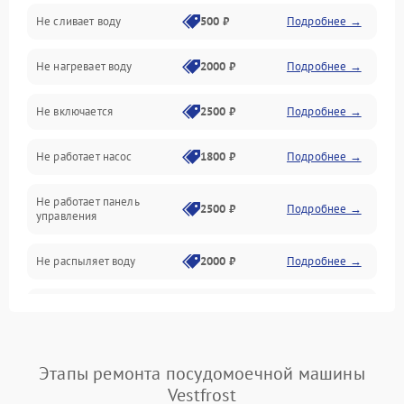
Не сливает воду
500 ₽
Подробнее →
Электропитание
Не нагревает воду
2000 ₽
Подробнее →
Датчики
Не включается
2500 ₽
Подробнее →
Нагрев
Не работает насос
1800 ₽
Подробнее →
Вода
Не работает панель
Гигиена
2500 ₽
Подробнее →
управления
Программное обеспечение
Не распыляет воду
2000 ₽
Подробнее →
Не запускается цикл
1800 ₽
Подробнее →
стирки
Проблемы с набором
Этапы ремонта посудомоечной машины
1800 ₽
Подробнее →
воды
Vestfrost