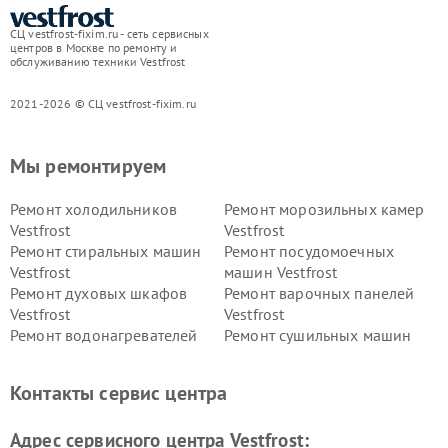
СЦ vestfrost-fixim.ru - сеть сервисных
центров в Москве по ремонту и
обслуживанию техники Vestfrost
2021-2026 © СЦ vestfrost-fixim.ru
Мы ремонтируем
Ремонт холодильников
Ремонт морозильных камер
Vestfrost
Vestfrost
Ремонт стиральных машин
Ремонт посудомоечных
Vestfrost
машин Vestfrost
Ремонт духовых шкафов
Ремонт варочных панелей
Vestfrost
Vestfrost
Ремонт водонагревателей
Ремонт сушильных машин
Vestfrost
Vestfrost
Ремонт винных шкафов
Ремонт вытяжек Vestfrost
Контакты сервис центра
Vestfrost
Ремонт пылесосов Vestfrost
Адрес сервисного центра Vestfrost: