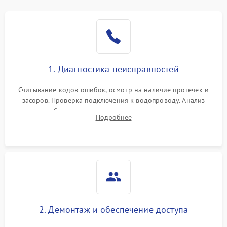
Не работает сушилка
2100 ₽
Подробнее →
Сбои в работе таймера
1700 ₽
Подробнее →
Проблемы с
2100 ₽
Подробнее →
1. Диагностика неисправностей
циркуляционным насосом
Считывание кодов ошибок, осмотр на наличие протечек и
засоров. Проверка подключения к водопроводу. Анализ
жалоб на отсутствие слива, нагрева, вращения
Подробнее
разбрызгивателей или срабатывание системы защиты
аквастоп.
2. Демонтаж и обеспечение доступа