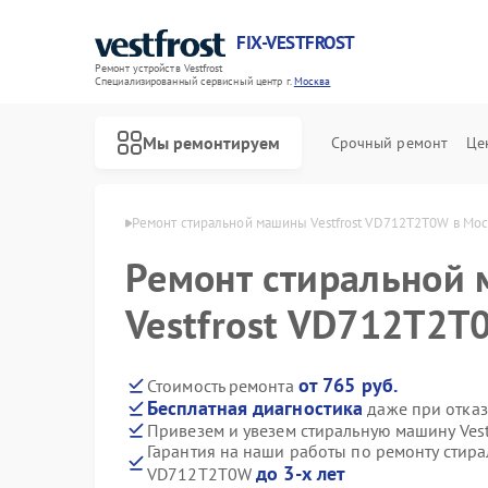
FIX-VESTFROST
Ремонт устройств Vestfrost
Специализированный cервисный центр г.
Москва
Мы ремонтируем
Срочный ремонт
Це
 Vestfrost в Москве
Ремонт стиральной машины Vestfrost VD712T2T0W в Мо
Ремонт стиральной
Vestfrost VD712T2T
от 765 руб.
Стоимость ремонта
Бесплатная диагностика
даже при отказ
Привезем и увезем стиральную машину Ves
Гарантия на наши работы по ремонту стира
до 3-х лет
VD712T2T0W
Ремонт холодильников Vestfrost
Ремонт морозильных камер Vestfrost
Ремонт посудомоечных машин Vestfrost
Ремонт духовых шкафов Vestfrost
Ремонт варочных панелей Vestfrost
Ремонт водонагревателей Vestfrost
Ремонт сушильных машин Vestfrost
Ремонт винных шкафов Vestfrost