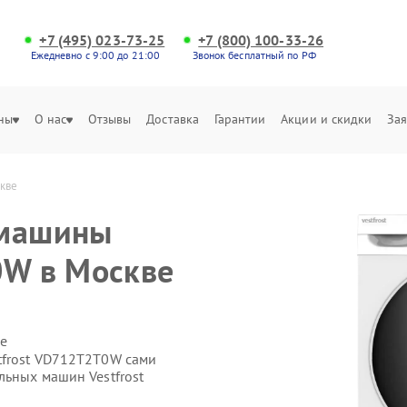
+7 (495) 023-73-25
+7 (800) 100-33-26
Ежедневно с 9:00 до 21:00
Звонок бесплатный по РФ
ны
О нас
Отзывы
Доставка
Гарантии
Акции и скидки
Зая
скве
 машины
0W в Москве
е
tfrost VD712T2T0W сами
льных машин Vestfrost