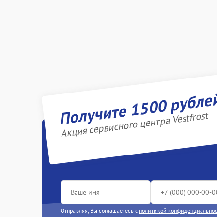
Получите 1500 рубле
Акция сервисного центра Vestfrost
Отправляя, Вы соглашаетесь с
политикой конфиденциально