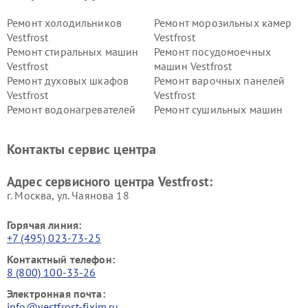
Ремонт холодильников
Ремонт морозильных камер
Vestfrost
Vestfrost
Ремонт стиральных машин
Ремонт посудомоечных
Vestfrost
машин Vestfrost
Ремонт духовых шкафов
Ремонт варочных панелей
Vestfrost
Vestfrost
Ремонт водонагревателей
Ремонт сушильных машин
Vestfrost
Vestfrost
Ремонт винных шкафов
Ремонт вытяжек Vestfrost
Контакты сервис центра
Vestfrost
Ремонт пылесосов Vestfrost
Адрес сервисного центра Vestfrost:
г. Москва, ул. Чаянова 18
Горячая линия:
+7 (495) 023-73-25
Контактный телефон:
8 (800) 100-33-26
Электронная почта:
info@vestfrost-fixim.ru