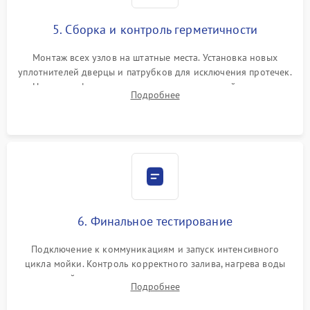
5. Сборка и контроль герметичности
Монтаж всех узлов на штатные места. Установка новых
уплотнителей дверцы и патрубков для исключения протечек.
Надежная фиксация хомутов гидравлической системы,
Подробнее
сборка корпуса и установка датчика поплавка.
6. Финальное тестирование
Подключение к коммуникациям и запуск интенсивного
цикла мойки. Контроль корректного залива, нагрева воды
до нужной температуры, отсутствия посторонних шумов,
Подробнее
штатного слива и абсолютной сухости в поддоне.