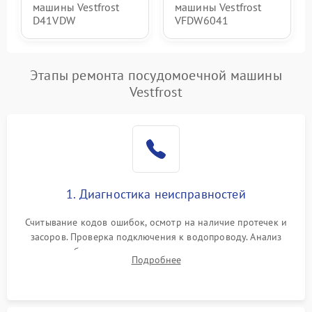
машины Vestfrost
машины Vestfrost
D41VDW
VFDW6041
Этапы ремонта посудомоечной машины
Vestfrost
1. Диагностика неисправностей
Считывание кодов ошибок, осмотр на наличие протечек и
засоров. Проверка подключения к водопроводу. Анализ
жалоб на отсутствие слива, нагрева, вращения
Подробнее
разбрызгивателей или срабатывание системы защиты
аквастоп.