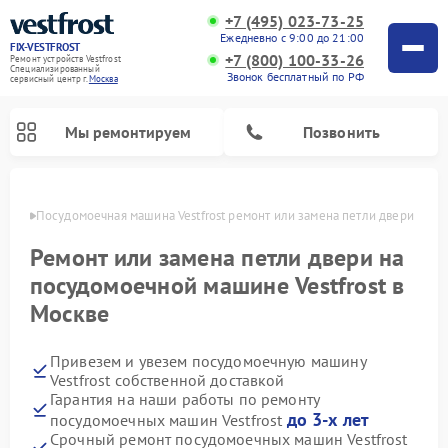
+7 (495) 023-73-25
Ежедневно с 9:00 до 21:00
FIX-VESTFROST
+7 (800) 100-33-26
Ремонт устройств Vestfrost
Специализированный
Звонок бесплатный по РФ
cервисный центр г.
Москва
Мы ремонтируем
Позвонить
оскве
Посудомоечная машина Vestfrost ремонт или замена петли двери
Ремонт или замена петли двери на
посудомоечной машине Vestfrost в
Москве
Привезем и увезем посудомоечную машину
Vestfrost собственной доставкой
Гарантия на наши работы по ремонту
Ремонт холодильников Vestfrost
Ремонт стиральных машин Vestfrost
Ремонт варочных панелей Vestfrost
Ремонт сушильных машин Vestfrost
Ремонт морозильных камер Vestfrost
Ремонт духовых шкафов Vestfrost
Ремонт водонагревателей Vestfrost
Ремонт винных шкафов Vestfrost
до 3-х лет
посудомоечных машин Vestfrost
Срочный ремонт посудомоечных машин Vestfrost