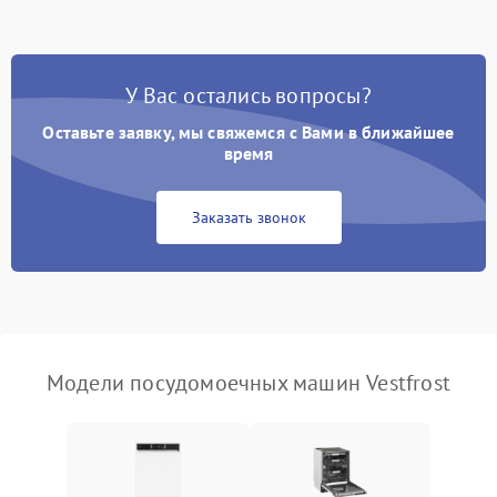
стирки
Проблемы с набором
1800 ₽
Подробнее →
воды
У Вас остались вопросы?
Оставьте заявку, мы свяжемся с Вами в ближайшее
Не работает сушилка
2100 ₽
Подробнее →
время
Сбои в работе таймера
1700 ₽
Подробнее →
Заказать звонок
Проблемы с
2100 ₽
Подробнее →
циркуляционным насосом
Модели посудомоечных машин Vestfrost