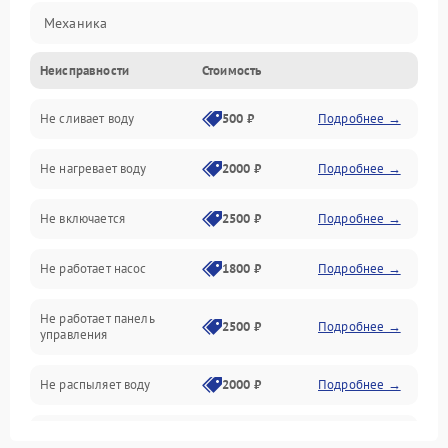
Механика
Неисправности
Стоимость
Управление
Не сливает воду
500 ₽
Подробнее →
Электропитание
Не нагревает воду
2000 ₽
Подробнее →
Датчики
Не включается
2500 ₽
Подробнее →
Нагрев
Не работает насос
1800 ₽
Подробнее →
Вода
Не работает панель
Гигиена
2500 ₽
Подробнее →
управления
Программное обеспечение
Не распыляет воду
2000 ₽
Подробнее →
Не запускается цикл
1800 ₽
Подробнее →