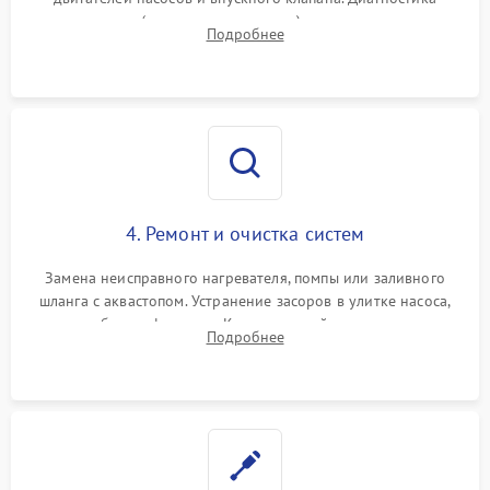
прессостата (датчика уровня воды), датчика мутности,
Подробнее
концевика дверцы и электронного модуля управления.
4. Ремонт и очистка систем
Замена неисправного нагревателя, помпы или заливного
шланга с аквастопом. Устранение засоров в улитке насоса,
патрубках и фильтрах. Компонентный ремонт платы
Подробнее
управления, восстановление поврежденной проводки.