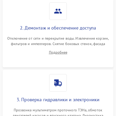
2. Демонтаж и обеспечение доступа
Отключение от сети и перекрытие воды. Извлечение корзин,
фильтров и импеллеров. Снятие боковых стенок, фасада
дверцы или нижнего поддона для прямого доступа к
Подробнее
циркуляционному насосу, ТЭНу и сливной помпе.
3. Проверка гидравлики и электроники
Прозвонка мультиметром проточного ТЭНа, обмоток
двигателей насосов и впускного клапана. Диагностика