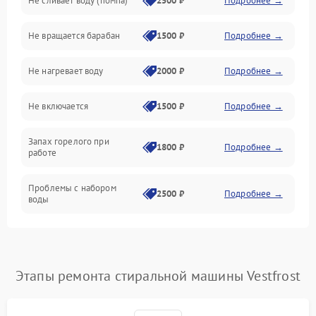
Не сливает воду (помпа)
2500 ₽
Подробнее →
Водоснабжение
Не вращается барабан
1500 ₽
Подробнее →
Слив
Не нагревает воду
2000 ₽
Подробнее →
Программное обеспечение
Не включается
1500 ₽
Подробнее →
Запах горелого при
1800 ₽
Подробнее →
работе
Проблемы с набором
2500 ₽
Подробнее →
воды
Замена ТЭНа
2200 ₽
Подробнее →
Замена платы управления
2200 ₽
Подробнее →
Этапы ремонта стиральной машины Vestfrost