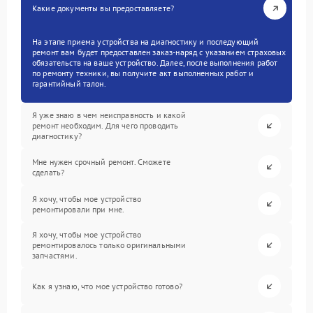
Какие документы вы предоставляете?
На этапе приема устройства на диагностику и последующий
ремонт вам будет предоставлен заказ-наряд с указанием страховых
обязательств на ваше устройство. Далее, после выполнения работ
по ремонту техники, вы получите акт выполненных работ и
гарантийный талон.
Я уже знаю в чем неисправность и какой
ремонт необходим. Для чего проводить
диагностику?
Мне нужен срочный ремонт. Сможете
сделать?
Я хочу, чтобы мое устройство
ремонтировали при мне.
Я хочу, чтобы мое устройство
ремонтировалось только оригинальными
запчастями.
Как я узнаю, что мое устройство готово?