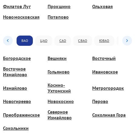
Филатов Луг
Прокшино
Ольховая
Новомосковская
Потапово
ВАО
ЦАО
САО
СВАО
ЮВАО
ЮАО
Богородское
Вешняки
Восточный
Восточное
Гольяново
Ивановское
Измайлово
Косино-
Измайлово
Метрогородок
Ухтомский
Новогиреево
Новокосино
Перово
Северное
Преображенское
Соколиная Гора
Измайлово
Сокольники