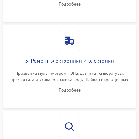
амортизаторов. Проверка подшипников барабана и
Подробнее
крестовины на износ, а манжеты люка на разрывы.
3. Ремонт электроники и электрики
Прозвонка мультиметром ТЭНа, датчика температуры,
прессостата и клапанов залива воды. Пайка поврежденных
дорожек или замена симисторов на плате управления.
Подробнее
Восстановление целостности проводки и контактов.