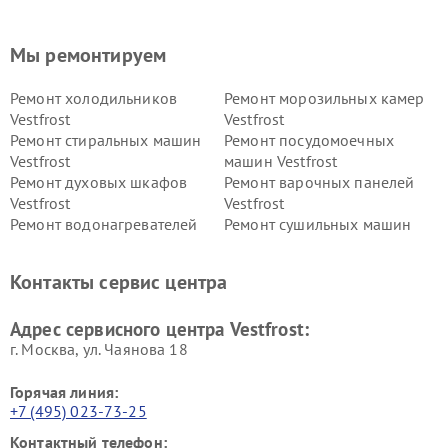
Мы ремонтируем
Ремонт холодильников
Ремонт морозильных камер
Vestfrost
Vestfrost
Ремонт стиральных машин
Ремонт посудомоечных
Vestfrost
машин Vestfrost
Ремонт духовых шкафов
Ремонт варочных панелей
Vestfrost
Vestfrost
Ремонт водонагревателей
Ремонт сушильных машин
Vestfrost
Vestfrost
Ремонт винных шкафов
Ремонт вытяжек Vestfrost
Контакты сервис центра
Vestfrost
Ремонт пылесосов Vestfrost
Адрес сервисного центра Vestfrost:
г. Москва, ул. Чаянова 18
Горячая линия:
+7 (495) 023-73-25
Контактный телефон: