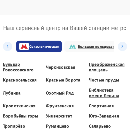
Наш сервисный центр на Вашей станции метро
Сокольническая
Большая кольцевая
Бульвар
Преображенская
Черкизовская
Рокоссовского
площадь
Красносельская
Красные Ворота
Чистые пруды
Библиотека
Лубянка
Охотный Ряд
имени Ленина
Кропоткинская
Фрунзенская
Спортивная
Воробьёвы горы
Университет
Юго-Западная
Тропарёво
Румянцево
Саларьево