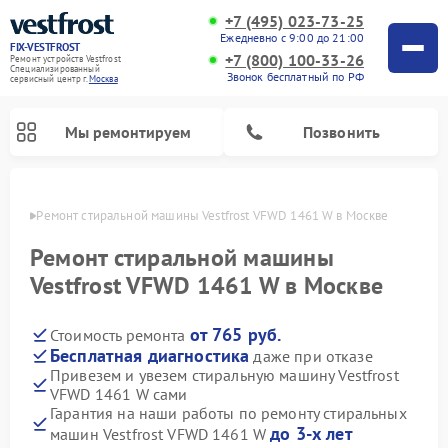
+7 (495) 023-73-25
Ежедневно с 9:00 до 21:00
FIX-VESTFROST
+7 (800) 100-33-26
Ремонт устройств Vestfrost
Специализированный
Звонок бесплатный по РФ
cервисный центр г.
Москва
Мы ремонтируем
Позвонить
оскве
Ремонт стиральной машины Vestfrost VFWD 1461 W в Москве
Ремонт стиральной машины
Vestfrost VFWD 1461 W в Москве
от 765 руб.
Стоимость ремонта
Бесплатная диагностика
даже при отказе
Привезем и увезем стиральную машину Vestfrost
VFWD 1461 W сами
Ремонт холодильников Vestfrost
Ремонт посудомоечных машин Vestfrost
Ремонт варочных панелей Vestfrost
Ремонт сушильных машин Vestfrost
Ремонт морозильных камер Vestfrost
Ремонт духовых шкафов Vestfrost
Ремонт водонагревателей Vestfrost
Ремонт винных шкафов Vestfrost
Гарантия на наши работы по ремонту стиральных
до 3-х лет
машин Vestfrost VFWD 1461 W