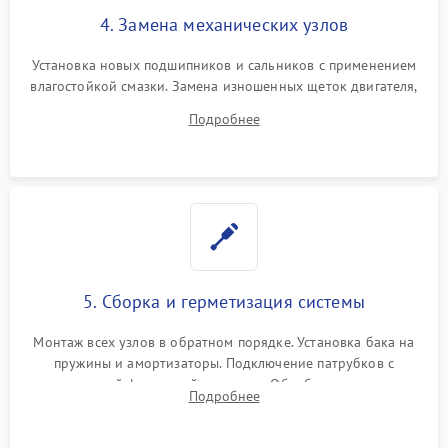
4. Замена механических узлов
Установка новых подшипников и сальников с применением
влагостойкой смазки. Замена изношенных щеток двигателя,
порванного ремня привода, неисправного сливного насоса
Подробнее
или поврежденной резиновой манжеты.
5. Сборка и герметизация системы
Монтаж всех узлов в обратном порядке. Установка бака на
пружины и амортизаторы. Подключение патрубков с
надежной фиксацией хомутами. Обработка стыков
Подробнее
герметиком для предотвращения возможных протечек воды.