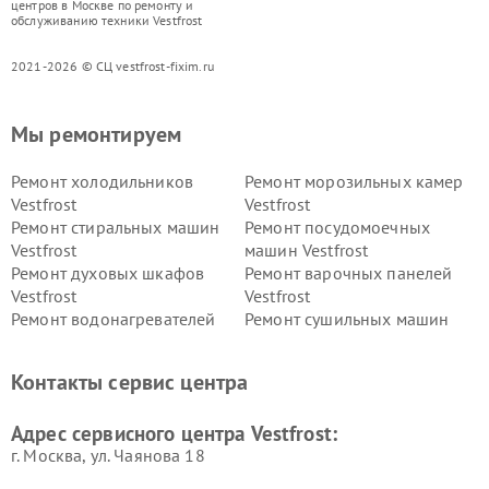
центров в Москве по ремонту и
обслуживанию техники Vestfrost
2021-2026 © СЦ vestfrost-fixim.ru
Мы ремонтируем
Ремонт холодильников
Ремонт морозильных камер
Vestfrost
Vestfrost
Ремонт стиральных машин
Ремонт посудомоечных
Vestfrost
машин Vestfrost
Ремонт духовых шкафов
Ремонт варочных панелей
Vestfrost
Vestfrost
Ремонт водонагревателей
Ремонт сушильных машин
Vestfrost
Vestfrost
Ремонт винных шкафов
Ремонт вытяжек Vestfrost
Контакты сервис центра
Vestfrost
Ремонт пылесосов Vestfrost
Адрес сервисного центра Vestfrost:
г. Москва, ул. Чаянова 18