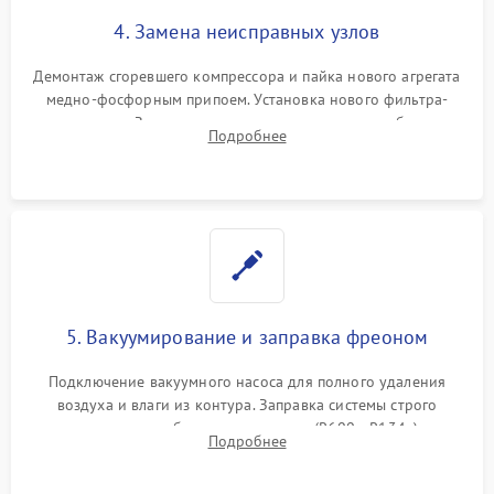
4. Замена неисправных узлов
Демонтаж сгоревшего компрессора и пайка нового агрегата
медно-фосфорным припоем. Установка нового фильтра-
осушителя. Замена изношенных вентиляторов обдува,
Подробнее
сломанных заслонок или поврежденных дверных петель.
5. Вакуумирование и заправка фреоном
Подключение вакуумного насоса для полного удаления
воздуха и влаги из контура. Заправка системы строго
дозированным объемом хладагента (R600a, R134a) по
Подробнее
электронным весам. Контроль рабочего давления в системе.