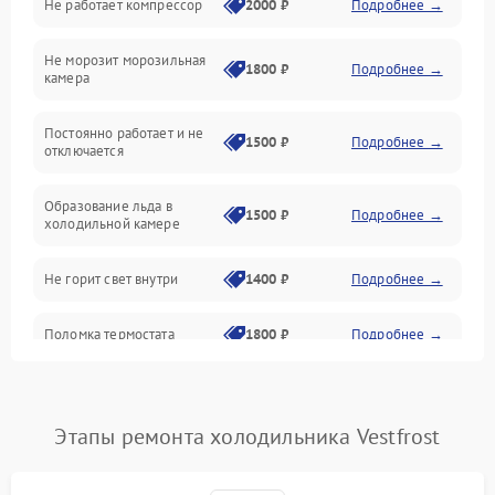
Не работает компрессор
2000 ₽
Подробнее →
Электропитание
Не морозит морозильная
Дренаж
1800 ₽
Подробнее →
камера
Оттайка
Постоянно работает и не
1500 ₽
Подробнее →
отключается
Программное обеспечение
Образование льда в
1500 ₽
Подробнее →
холодильной камере
Не горит свет внутри
1400 ₽
Подробнее →
Поломка термостата
1800 ₽
Подробнее →
Не работает вентилятор
1800 ₽
Подробнее →
Этапы ремонта холодильника Vestfrost
Поломка системы No Frost
2600 ₽
Подробнее →