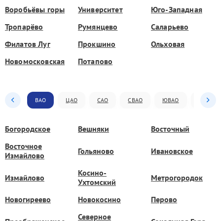
Воробьёвы горы
Университет
Юго-Западная
Тропарёво
Румянцево
Саларьево
Филатов Луг
Прокшино
Ольховая
Новомосковская
Потапово
ВАО
ЦАО
САО
СВАО
ЮВАО
ЮАО
Богородское
Вешняки
Восточный
Восточное
Гольяново
Ивановское
Измайлово
Косино-
Измайлово
Метрогородок
Ухтомский
Новогиреево
Новокосино
Перово
Северное