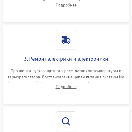
течеискателем. Демонтаж старого фильтра-осушителя и
Подробнее
продувка капиллярной трубки для устранения засоров.
3. Ремонт электрики и электроники
Прозвонка пускозащитного реле, датчиков температуры и
терморегулятора. Восстановление цепей питания системы No
Frost, включая ТЭН оттайки и вентилятор. Ремонт или замена
Подробнее
платы управления при сбоях алгоритмов.