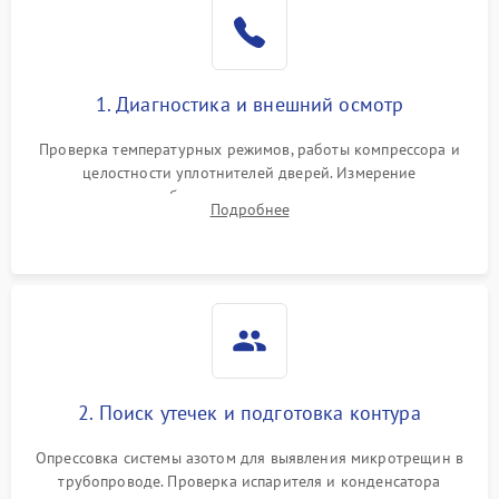
Образование конденсата
1800 ₽
Подробнее →
на стенках
Сбой в работе инвертора
2100 ₽
Подробнее →
1. Диагностика и внешний осмотр
Запах горелого при
2000 ₽
Подробнее →
Проверка температурных режимов, работы компрессора и
работе
целостности уплотнителей дверей. Измерение
сопротивления обмоток мотора, проверка термостата и
Не включается
Подробнее
1000 ₽
Подробнее →
считывание кодов ошибок с электронного дисплея.
холодильник
Проблемы с системой
автоматической
1800 ₽
Подробнее →
разморозки
2. Поиск утечек и подготовка контура
Опрессовка системы азотом для выявления микротрещин в
трубопроводе. Проверка испарителя и конденсатора