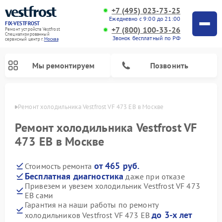
+7 (495) 023-73-25
Ежедневно с 9:00 до 21:00
FIX-VESTFROST
+7 (800) 100-33-26
Ремонт устройств Vestfrost
Специализированный
Звонок бесплатный по РФ
cервисный центр г.
Москва
Мы ремонтируем
Позвонить
оскве
Ремонт холодильника Vestfrost VF 473 EB в Москве
Ремонт холодильника Vestfrost VF
473 EB в Москве
от 465 руб.
Стоимость ремонта
Бесплатная диагностика
даже при отказе
Привезем и увезем холодильник Vestfrost VF 473
EB сами
Ремонт морозильных камер Vestfrost
Ремонт посудомоечных машин Vestfrost
Ремонт варочных панелей Vestfrost
Ремонт сушильных машин Vestfrost
Ремонт стиральных машин Vestfrost
Ремонт духовых шкафов Vestfrost
Ремонт водонагревателей Vestfrost
Ремонт винных шкафов Vestfrost
Гарантия на наши работы по ремонту
до 3-х лет
холодильников Vestfrost VF 473 EB