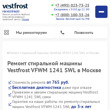
+7 (495) 023-73-25
Ежедневно с 9:00 до 21:00
FIX-VESTFROST
+7 (800) 100-33-26
Ремонт устройств Vestfrost
Специализированный
Звонок бесплатный по РФ
cервисный центр г.
Москва
Мы ремонтируем
Позвонить
оскве
Ремонт стиральной машины Vestfrost VFWM 1241 SWL в Москве
Ремонт стиральной машины
Vestfrost VFWM 1241 SWL в Москве
от 765 руб.
Стоимость ремонта
Бесплатная диагностика
даже при отказе
Привезем и увезем стиральную машину Vestfrost
VFWM 1241 SWL сами
Ремонт холодильников Vestfrost
Ремонт посудомоечных машин Vestfrost
Ремонт варочных панелей Vestfrost
Ремонт сушильных машин Vestfrost
Ремонт морозильных камер Vestfrost
Ремонт духовых шкафов Vestfrost
Ремонт водонагревателей Vestfrost
Ремонт винных шкафов Vestfrost
Гарантия на наши работы по ремонту стиральных
до 3-х лет
машин Vestfrost VFWM 1241 SWL