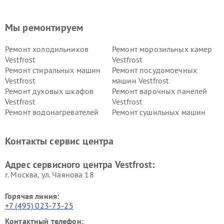
Мы ремонтируем
Ремонт холодильников
Ремонт морозильных камер
Vestfrost
Vestfrost
Ремонт стиральных машин
Ремонт посудомоечных
Vestfrost
машин Vestfrost
Ремонт духовых шкафов
Ремонт варочных панелей
Vestfrost
Vestfrost
Ремонт водонагревателей
Ремонт сушильных машин
Vestfrost
Vestfrost
Ремонт винных шкафов
Ремонт вытяжек Vestfrost
Контакты сервис центра
Vestfrost
Ремонт пылесосов Vestfrost
Адрес сервисного центра Vestfrost:
г. Москва, ул. Чаянова 18
Горячая линия:
+7 (495) 023-73-25
Контактный телефон: