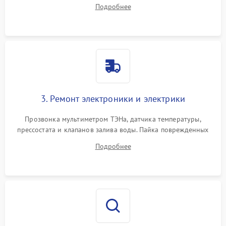
амортизаторов. Проверка подшипников барабана и
Подробнее
крестовины на износ, а манжеты люка на разрывы.
3. Ремонт электроники и электрики
Прозвонка мультиметром ТЭНа, датчика температуры,
прессостата и клапанов залива воды. Пайка поврежденных
дорожек или замена симисторов на плате управления.
Подробнее
Восстановление целостности проводки и контактов.