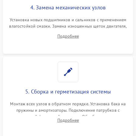
4. Замена механических узлов
Установка новых подшипников и сальников с применением
влагостойкой смазки. Замена изношенных щеток двигателя,
порванного ремня привода, неисправного сливного насоса
Подробнее
или поврежденной резиновой манжеты.
5. Сборка и герметизация системы
Монтаж всех узлов в обратном порядке. Установка бака на
пружины и амортизаторы. Подключение патрубков с
надежной фиксацией хомутами. Обработка стыков
Подробнее
герметиком для предотвращения возможных протечек воды.