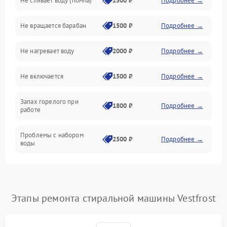
Не сливает воду (помпа)
2500 ₽
Подробнее →
Водоснабжение
Не вращается барабан
1500 ₽
Подробнее →
Слив
Не нагревает воду
2000 ₽
Подробнее →
Программное обеспечение
Не включается
1500 ₽
Подробнее →
Запах горелого при
1800 ₽
Подробнее →
работе
Проблемы с набором
2500 ₽
Подробнее →
воды
Замена ТЭНа
2200 ₽
Подробнее →
Замена платы управления
2200 ₽
Подробнее →
Этапы ремонта стиральной машины Vestfrost