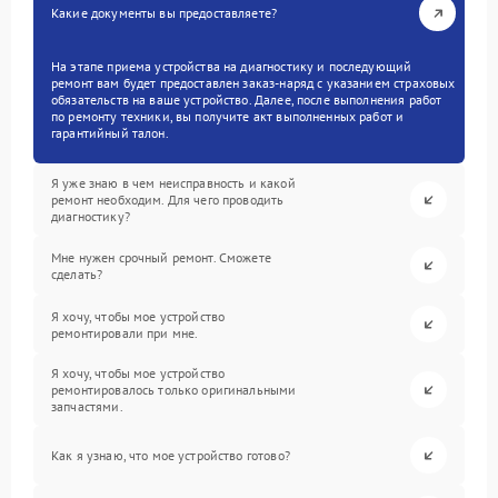
Какие документы вы предоставляете?
На этапе приема устройства на диагностику и последующий
ремонт вам будет предоставлен заказ-наряд с указанием страховых
обязательств на ваше устройство. Далее, после выполнения работ
по ремонту техники, вы получите акт выполненных работ и
гарантийный талон.
Я уже знаю в чем неисправность и какой
ремонт необходим. Для чего проводить
диагностику?
Мне нужен срочный ремонт. Сможете
сделать?
Я хочу, чтобы мое устройство
ремонтировали при мне.
Я хочу, чтобы мое устройство
ремонтировалось только оригинальными
запчастями.
Как я узнаю, что мое устройство готово?