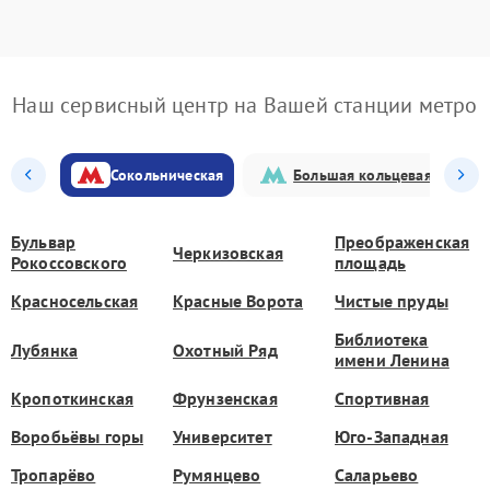
Наш сервисный центр на Вашей станции метро
Сокольническая
Большая кольцевая
Бульвар
Преображенская
Черкизовская
Рокоссовского
площадь
Красносельская
Красные Ворота
Чистые пруды
Библиотека
Лубянка
Охотный Ряд
имени Ленина
Кропоткинская
Фрунзенская
Спортивная
Воробьёвы горы
Университет
Юго-Западная
Тропарёво
Румянцево
Саларьево