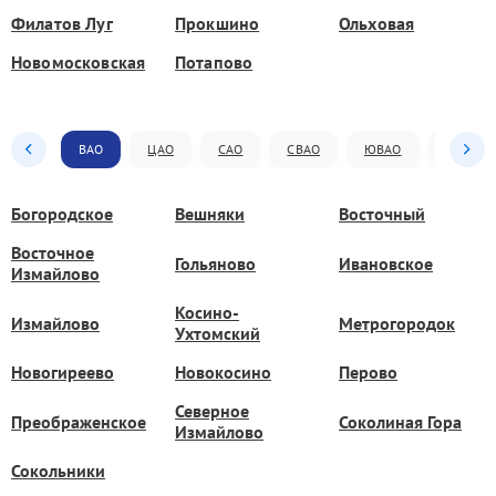
Филатов Луг
Прокшино
Ольховая
Новомосковская
Потапово
ВАО
ЦАО
САО
СВАО
ЮВАО
ЮАО
Богородское
Вешняки
Восточный
Восточное
Гольяново
Ивановское
Измайлово
Косино-
Измайлово
Метрогородок
Ухтомский
Новогиреево
Новокосино
Перово
Северное
Преображенское
Соколиная Гора
Измайлово
Сокольники