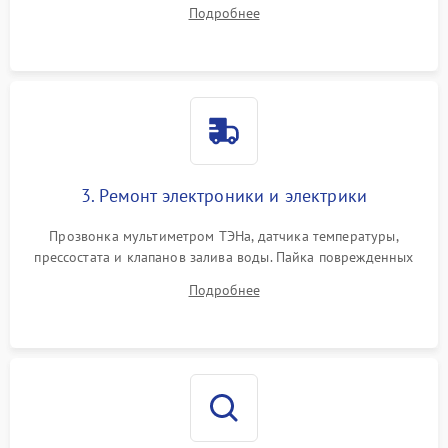
амортизаторов. Проверка подшипников барабана и
Подробнее
крестовины на износ, а манжеты люка на разрывы.
3. Ремонт электроники и электрики
Прозвонка мультиметром ТЭНа, датчика температуры,
прессостата и клапанов залива воды. Пайка поврежденных
дорожек или замена симисторов на плате управления.
Подробнее
Восстановление целостности проводки и контактов.