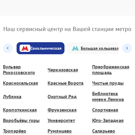
Наш сервисный центр на Вашей станции метро
Сокольническая
Большая кольцевая
Бульвар
Преображенская
Черкизовская
Рокоссовского
площадь
Красносельская
Красные Ворота
Чистые пруды
Библиотека
Лубянка
Охотный Ряд
имени Ленина
Кропоткинская
Фрунзенская
Спортивная
Воробьёвы горы
Университет
Юго-Западная
Тропарёво
Румянцево
Саларьево