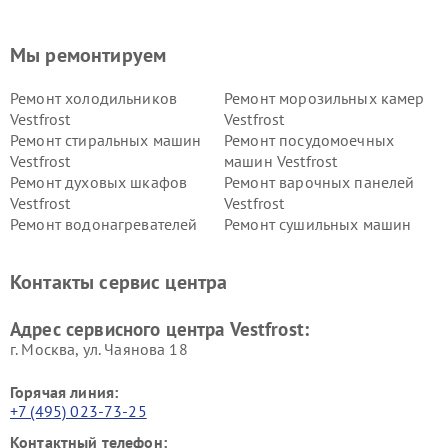
Мы ремонтируем
Ремонт холодильников
Ремонт морозильных камер
Vestfrost
Vestfrost
Ремонт стиральных машин
Ремонт посудомоечных
Vestfrost
машин Vestfrost
Ремонт духовых шкафов
Ремонт варочных панелей
Vestfrost
Vestfrost
Ремонт водонагревателей
Ремонт сушильных машин
Vestfrost
Vestfrost
Ремонт винных шкафов
Ремонт вытяжек Vestfrost
Контакты сервис центра
Vestfrost
Ремонт пылесосов Vestfrost
Адрес сервисного центра Vestfrost:
г. Москва, ул. Чаянова 18
Горячая линия:
+7 (495) 023-73-25
Контактный телефон: