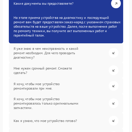
Какие документы вы предоставляете?
На этапе приема устройства на диагностику и последующий
ремонт вам будет предоставлен заказ-наряд с указанием страховых
обязательств на ваше устройство. Далее, после выполнения работ
по ремонту техники, вы получите акт выполненных работ и
гарантийный талон.
Я уже знаю в чем неисправность и какой
ремонт необходим. Для чего проводить
диагностику?
Мне нужен срочный ремонт. Сможете
сделать?
Я хочу, чтобы мое устройство
ремонтировали при мне.
Я хочу, чтобы мое устройство
ремонтировалось только оригинальными
запчастями.
Как я узнаю, что мое устройство готово?