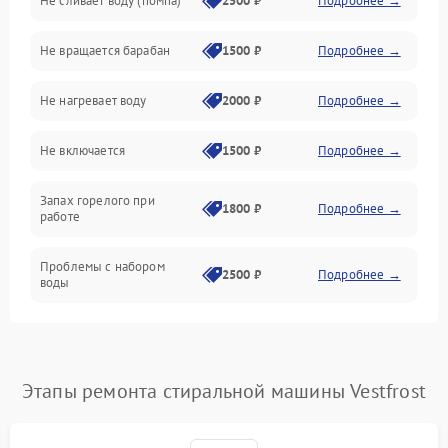
Не сливает воду (помпа)
2500 ₽
Подробнее →
Водоснабжение
Не вращается барабан
1500 ₽
Подробнее →
Слив
Не нагревает воду
2000 ₽
Подробнее →
Программное обеспечение
Не включается
1500 ₽
Подробнее →
Запах горелого при
1800 ₽
Подробнее →
работе
Проблемы с набором
2500 ₽
Подробнее →
воды
Замена ТЭНа
2200 ₽
Подробнее →
Замена платы управления
2200 ₽
Подробнее →
Этапы ремонта стиральной машины Vestfrost