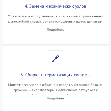
4. Замена механических узлов
Установка новых подшипников и сальников с применением
влагостойкой смазки. Замена изношенных щеток двигателя,
порванного ремня привода, неисправного сливного насоса
Подробнее
или поврежденной резиновой манжеты.
5. Сборка и герметизация системы
Монтаж всех узлов в обратном порядке. Установка бака на
пружины и амортизаторы. Подключение патрубков с
надежной фиксацией хомутами. Обработка стыков
Подробнее
герметиком для предотвращения возможных протечек воды.