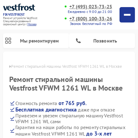
+7 (495) 023-73-25
Ежедневно с 9:00 до 21:00
FIX-VESTFROST
+7 (800) 100-33-26
Ремонт устройств Vestfrost
Специализированный
Звонок бесплатный по РФ
cервисный центр г.
Москва
Мы ремонтируем
Позвонить
оскве
Ремонт стиральной машины Vestfrost VFWM 1261 WL в Москве
Ремонт стиральной машины
Vestfrost VFWM 1261 WL в Москве
от 765 руб.
Стоимость ремонта
Бесплатная диагностика
даже при отказе
Привезем и увезем стиральную машину Vestfrost
VFWM 1261 WL сами
Ремонт холодильников Vestfrost
Ремонт посудомоечных машин Vestfrost
Ремонт варочных панелей Vestfrost
Ремонт сушильных машин Vestfrost
Ремонт морозильных камер Vestfrost
Ремонт духовых шкафов Vestfrost
Ремонт водонагревателей Vestfrost
Ремонт винных шкафов Vestfrost
Гарантия на наши работы по ремонту стиральных
до 3-х лет
машин Vestfrost VFWM 1261 WL