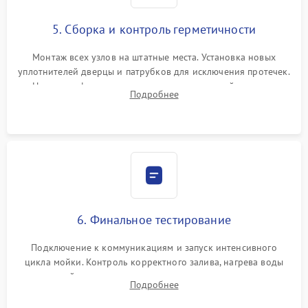
5. Сборка и контроль герметичности
Монтаж всех узлов на штатные места. Установка новых
уплотнителей дверцы и патрубков для исключения протечек.
Надежная фиксация хомутов гидравлической системы,
Подробнее
сборка корпуса и установка датчика поплавка.
6. Финальное тестирование
Подключение к коммуникациям и запуск интенсивного
цикла мойки. Контроль корректного залива, нагрева воды
до нужной температуры, отсутствия посторонних шумов,
Подробнее
штатного слива и абсолютной сухости в поддоне.