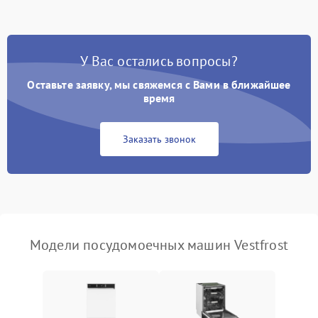
стирки
Проблемы с набором
1800 ₽
Подробнее →
воды
У Вас остались вопросы?
Оставьте заявку, мы свяжемся с Вами в ближайшее
Не работает сушилка
2100 ₽
Подробнее →
время
Сбои в работе таймера
1700 ₽
Подробнее →
Заказать звонок
Проблемы с
2100 ₽
Подробнее →
циркуляционным насосом
Модели посудомоечных машин Vestfrost