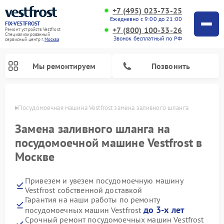
+7 (495) 023-73-25
Ежедневно с 9:00 до 21:00
FIX-VESTFROST
+7 (800) 100-33-26
Ремонт устройств Vestfrost
Специализированный
Звонок бесплатный по РФ
cервисный центр г.
Москва
Мы ремонтируем
Позвонить
оскве
Посудомоечная машина Vestfrost замена заливного шланга
Замена заливного шланга на
посудомоечной машине Vestfrost в
Москве
Привезем и увезем посудомоечную машину
Vestfrost собственной доставкой
Гарантия на наши работы по ремонту
Ремонт холодильников Vestfrost
Ремонт стиральных машин Vestfrost
Ремонт варочных панелей Vestfrost
Ремонт сушильных машин Vestfrost
Ремонт морозильных камер Vestfrost
Ремонт духовых шкафов Vestfrost
Ремонт водонагревателей Vestfrost
Ремонт винных шкафов Vestfrost
до 3-х лет
посудомоечных машин Vestfrost
Срочный ремонт посудомоечных машин Vestfrost