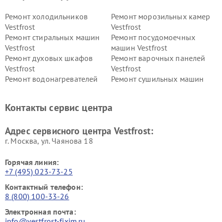
Ремонт холодильников
Ремонт морозильных камер
Vestfrost
Vestfrost
Ремонт стиральных машин
Ремонт посудомоечных
Vestfrost
машин Vestfrost
Ремонт духовых шкафов
Ремонт варочных панелей
Vestfrost
Vestfrost
Ремонт водонагревателей
Ремонт сушильных машин
Vestfrost
Vestfrost
Ремонт винных шкафов
Ремонт вытяжек Vestfrost
Контакты сервис центра
Vestfrost
Ремонт пылесосов Vestfrost
Адрес сервисного центра Vestfrost:
г. Москва, ул. Чаянова 18
Горячая линия:
+7 (495) 023-73-25
Контактный телефон:
8 (800) 100-33-26
Электронная почта:
info@vestfrost-fixim.ru