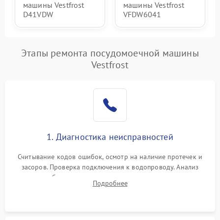
машины Vestfrost
машины Vestfrost
D41VDW
VFDW6041
Этапы ремонта посудомоечной машины
Vestfrost
1. Диагностика неисправностей
Считывание кодов ошибок, осмотр на наличие протечек и
засоров. Проверка подключения к водопроводу. Анализ
жалоб на отсутствие слива, нагрева, вращения
Подробнее
разбрызгивателей или срабатывание системы защиты
аквастоп.