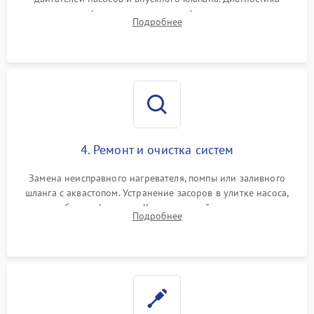
прессостата (датчика уровня воды), датчика мутности,
Подробнее
концевика дверцы и электронного модуля управления.
4. Ремонт и очистка систем
Замена неисправного нагревателя, помпы или заливного
шланга с аквастопом. Устранение засоров в улитке насоса,
патрубках и фильтрах. Компонентный ремонт платы
Подробнее
управления, восстановление поврежденной проводки.