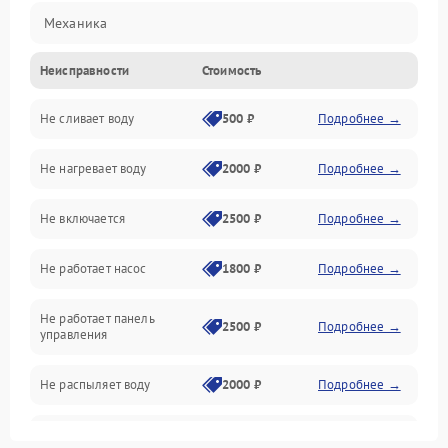
Механика
Неисправности
Стоимость
Управление
Не сливает воду
500 ₽
Подробнее →
Электропитание
Не нагревает воду
2000 ₽
Подробнее →
Датчики
Не включается
2500 ₽
Подробнее →
Нагрев
Не работает насос
1800 ₽
Подробнее →
Вода
Не работает панель
Гигиена
2500 ₽
Подробнее →
управления
Программное обеспечение
Не распыляет воду
2000 ₽
Подробнее →
Не запускается цикл
1800 ₽
Подробнее →