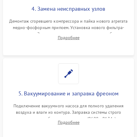
4. Замена неисправных узлов
Демонтаж сгоревшего компрессора и пайка нового агрегата
медно-фосфорным припоем. Установка нового фильтра-
осушителя. Замена изношенных вентиляторов обдува,
Подробнее
сломанных заслонок или поврежденных дверных петель.
5. Вакуумирование и заправка фреоном
Подключение вакуумного насоса для полного удаления
воздуха и влаги из контура. Заправка системы строго
дозированным объемом хладагента (R600a, R134a) по
Подробнее
электронным весам. Контроль рабочего давления в системе.