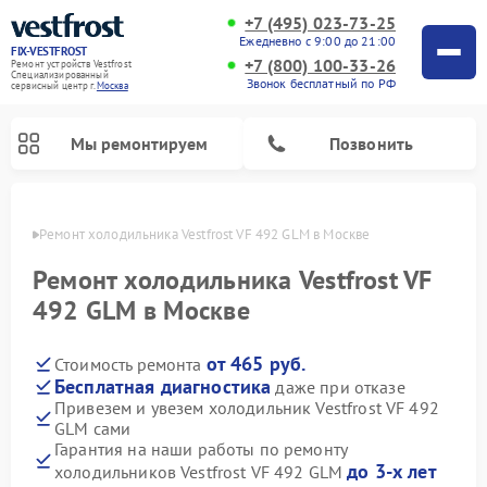
+7 (495) 023-73-25
Ежедневно с 9:00 до 21:00
FIX-VESTFROST
+7 (800) 100-33-26
Ремонт устройств Vestfrost
Специализированный
Звонок бесплатный по РФ
cервисный центр г.
Москва
Мы ремонтируем
Позвонить
оскве
Ремонт холодильника Vestfrost VF 492 GLM в Москве
Ремонт холодильника Vestfrost VF
492 GLM в Москве
от 465 руб.
Стоимость ремонта
Бесплатная диагностика
даже при отказе
Привезем и увезем холодильник Vestfrost VF 492
GLM сами
Ремонт морозильных камер Vestfrost
Ремонт посудомоечных машин Vestfrost
Ремонт варочных панелей Vestfrost
Ремонт сушильных машин Vestfrost
Ремонт стиральных машин Vestfrost
Ремонт духовых шкафов Vestfrost
Ремонт водонагревателей Vestfrost
Ремонт винных шкафов Vestfrost
Гарантия на наши работы по ремонту
до 3-х лет
холодильников Vestfrost VF 492 GLM