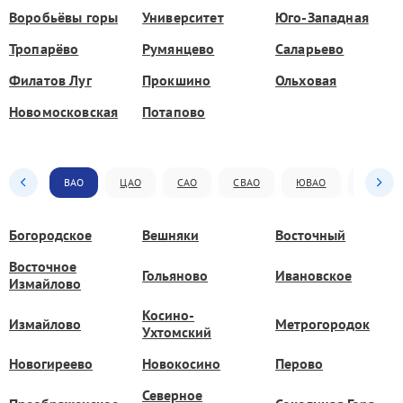
Воробьёвы горы
Университет
Юго-Западная
Тропарёво
Румянцево
Саларьево
Филатов Луг
Прокшино
Ольховая
Новомосковская
Потапово
ВАО
ЦАО
САО
СВАО
ЮВАО
ЮАО
Богородское
Вешняки
Восточный
Восточное
Гольяново
Ивановское
Измайлово
Косино-
Измайлово
Метрогородок
Ухтомский
Новогиреево
Новокосино
Перово
Северное