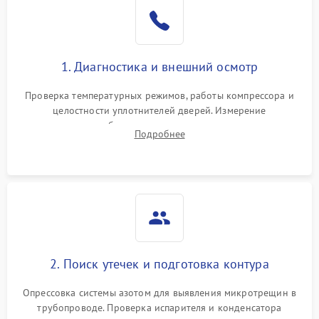
Образование конденсата
1800 ₽
Подробнее →
на стенках
Сбой в работе инвертора
2100 ₽
Подробнее →
1. Диагностика и внешний осмотр
Запах горелого при
2000 ₽
Подробнее →
Проверка температурных режимов, работы компрессора и
работе
целостности уплотнителей дверей. Измерение
сопротивления обмоток мотора, проверка термостата и
Не включается
Подробнее
1000 ₽
Подробнее →
считывание кодов ошибок с электронного дисплея.
холодильник
Проблемы с системой
автоматической
1800 ₽
Подробнее →
разморозки
2. Поиск утечек и подготовка контура
Опрессовка системы азотом для выявления микротрещин в
трубопроводе. Проверка испарителя и конденсатора