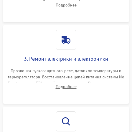
течеискателем. Демонтаж старого фильтра-осушителя и
Подробнее
продувка капиллярной трубки для устранения засоров.
3. Ремонт электрики и электроники
Прозвонка пускозащитного реле, датчиков температуры и
терморегулятора. Восстановление цепей питания системы No
Frost, включая ТЭН оттайки и вентилятор. Ремонт или замена
Подробнее
платы управления при сбоях алгоритмов.