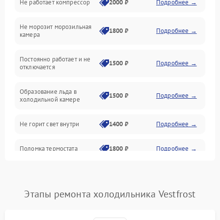
Не работает компрессор
2000 ₽
Подробнее →
Электропитание
Не морозит морозильная
Дренаж
1800 ₽
Подробнее →
камера
Оттайка
Постоянно работает и не
1500 ₽
Подробнее →
отключается
Программное обеспечение
Образование льда в
1500 ₽
Подробнее →
холодильной камере
Не горит свет внутри
1400 ₽
Подробнее →
Поломка термостата
1800 ₽
Подробнее →
Не работает вентилятор
1800 ₽
Подробнее →
Этапы ремонта холодильника Vestfrost
Поломка системы No Frost
2600 ₽
Подробнее →