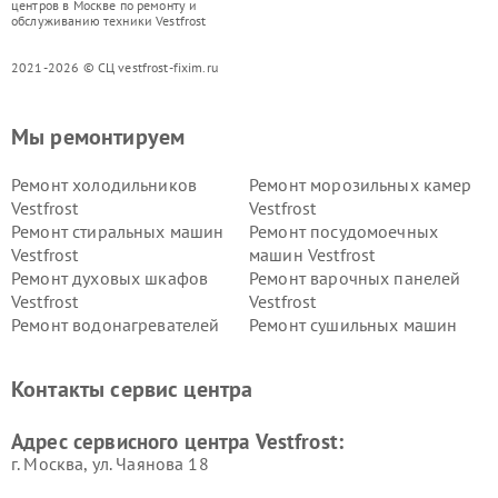
центров в Москве по ремонту и
обслуживанию техники Vestfrost
2021-2026 © СЦ vestfrost-fixim.ru
Мы ремонтируем
Ремонт холодильников
Ремонт морозильных камер
Vestfrost
Vestfrost
Ремонт стиральных машин
Ремонт посудомоечных
Vestfrost
машин Vestfrost
Ремонт духовых шкафов
Ремонт варочных панелей
Vestfrost
Vestfrost
Ремонт водонагревателей
Ремонт сушильных машин
Vestfrost
Vestfrost
Ремонт винных шкафов
Ремонт вытяжек Vestfrost
Контакты сервис центра
Vestfrost
Ремонт пылесосов Vestfrost
Адрес сервисного центра Vestfrost:
г. Москва, ул. Чаянова 18