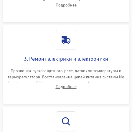
течеискателем. Демонтаж старого фильтра-осушителя и
Подробнее
продувка капиллярной трубки для устранения засоров.
3. Ремонт электрики и электроники
Прозвонка пускозащитного реле, датчиков температуры и
терморегулятора. Восстановление цепей питания системы No
Frost, включая ТЭН оттайки и вентилятор. Ремонт или замена
Подробнее
платы управления при сбоях алгоритмов.