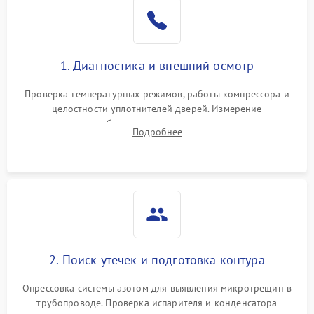
Образование конденсата
1800 ₽
Подробнее →
на стенках
Сбой в работе инвертора
2100 ₽
Подробнее →
1. Диагностика и внешний осмотр
Запах горелого при
2000 ₽
Подробнее →
Проверка температурных режимов, работы компрессора и
работе
целостности уплотнителей дверей. Измерение
сопротивления обмоток мотора, проверка термостата и
Не включается
Подробнее
1000 ₽
Подробнее →
считывание кодов ошибок с электронного дисплея.
холодильник
Проблемы с системой
автоматической
1800 ₽
Подробнее →
разморозки
2. Поиск утечек и подготовка контура
Опрессовка системы азотом для выявления микротрещин в
трубопроводе. Проверка испарителя и конденсатора