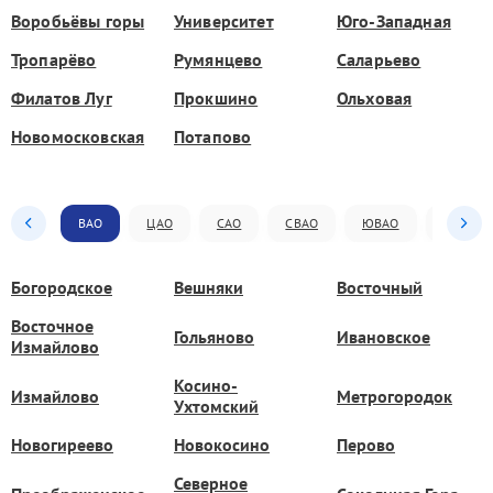
Воробьёвы горы
Университет
Юго-Западная
Тропарёво
Румянцево
Саларьево
Филатов Луг
Прокшино
Ольховая
Новомосковская
Потапово
ВАО
ЦАО
САО
СВАО
ЮВАО
ЮАО
Богородское
Вешняки
Восточный
Восточное
Гольяново
Ивановское
Измайлово
Косино-
Измайлово
Метрогородок
Ухтомский
Новогиреево
Новокосино
Перово
Северное