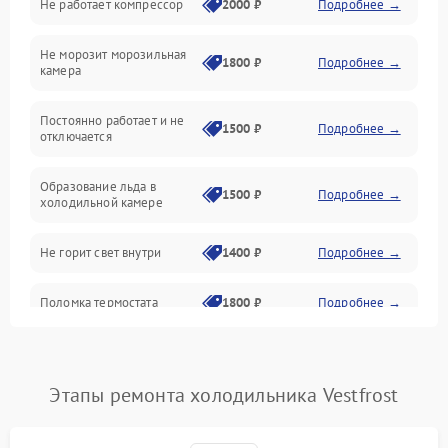
Не работает компрессор
2000 ₽
Подробнее →
Электропитание
Не морозит морозильная
Дренаж
1800 ₽
Подробнее →
камера
Оттайка
Постоянно работает и не
1500 ₽
Подробнее →
отключается
Программное обеспечение
Образование льда в
1500 ₽
Подробнее →
холодильной камере
Не горит свет внутри
1400 ₽
Подробнее →
Поломка термостата
1800 ₽
Подробнее →
Не работает вентилятор
1800 ₽
Подробнее →
Этапы ремонта холодильника Vestfrost
Поломка системы No Frost
2600 ₽
Подробнее →