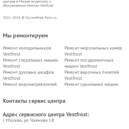
центров в Москве по ремонту и
обслуживанию техники Vestfrost
2021-2026 © СЦ vestfrost-fixim.ru
Мы ремонтируем
Ремонт холодильников
Ремонт морозильных камер
Vestfrost
Vestfrost
Ремонт стиральных машин
Ремонт посудомоечных
Vestfrost
машин Vestfrost
Ремонт духовых шкафов
Ремонт варочных панелей
Vestfrost
Vestfrost
Ремонт водонагревателей
Ремонт сушильных машин
Vestfrost
Vestfrost
Ремонт винных шкафов
Ремонт вытяжек Vestfrost
Контакты сервис центра
Vestfrost
Ремонт пылесосов Vestfrost
Адрес сервисного центра Vestfrost:
г. Москва, ул. Чаянова 18