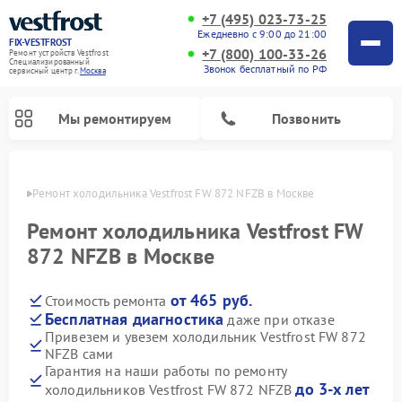
+7 (495) 023-73-25
Ежедневно с 9:00 до 21:00
FIX-VESTFROST
+7 (800) 100-33-26
Ремонт устройств Vestfrost
Специализированный
Звонок бесплатный по РФ
cервисный центр г.
Москва
Мы ремонтируем
Позвонить
оскве
Ремонт холодильника Vestfrost FW 872 NFZВ в Москве
Ремонт холодильника Vestfrost FW
872 NFZВ в Москве
от 465 руб.
Стоимость ремонта
Бесплатная диагностика
даже при отказе
Привезем и увезем холодильник Vestfrost FW 872
NFZВ сами
Ремонт морозильных камер Vestfrost
Ремонт посудомоечных машин Vestfrost
Ремонт варочных панелей Vestfrost
Ремонт сушильных машин Vestfrost
Ремонт стиральных машин Vestfrost
Ремонт духовых шкафов Vestfrost
Ремонт водонагревателей Vestfrost
Ремонт винных шкафов Vestfrost
Гарантия на наши работы по ремонту
до 3-х лет
холодильников Vestfrost FW 872 NFZВ