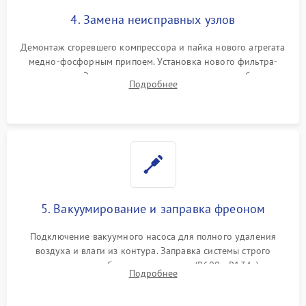
4. Замена неисправных узлов
Демонтаж сгоревшего компрессора и пайка нового агрегата
медно-фосфорным припоем. Установка нового фильтра-
осушителя. Замена изношенных вентиляторов обдува,
Подробнее
сломанных заслонок или поврежденных дверных петель.
5. Вакуумирование и заправка фреоном
Подключение вакуумного насоса для полного удаления
воздуха и влаги из контура. Заправка системы строго
дозированным объемом хладагента (R600a, R134a) по
Подробнее
электронным весам. Контроль рабочего давления в системе.