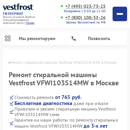
+7 (495) 023-73-25
Ежедневно с 9:00 до 21:00
FIX-VESTFROST
+7 (800) 100-33-26
Ремонт устройств Vestfrost
Специализированный
Звонок бесплатный по РФ
cервисный центр г.
Москва
Мы ремонтируем
Позвонить
оскве
Ремонт стиральной машины Vestfrost VFWI103S14MW в Москве
Ремонт стиральной машины
Vestfrost VFWI103S14MW в Москве
от 765 руб.
Стоимость ремонта
Бесплатная диагностика
даже при отказе
Привезем и увезем стиральную машину Vestfrost
VFWI103S14MW сами
Ремонт холодильников Vestfrost
Ремонт посудомоечных машин Vestfrost
Ремонт варочных панелей Vestfrost
Ремонт сушильных машин Vestfrost
Ремонт морозильных камер Vestfrost
Ремонт духовых шкафов Vestfrost
Ремонт водонагревателей Vestfrost
Ремонт винных шкафов Vestfrost
Гарантия на наши работы по ремонту стиральных
до 3-х лет
машин Vestfrost VFWI103S14MW