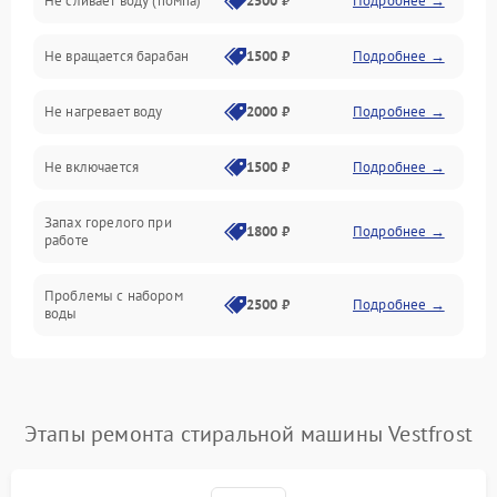
Не сливает воду (помпа)
2500 ₽
Подробнее →
Водоснабжение
Не вращается барабан
1500 ₽
Подробнее →
Слив
Не нагревает воду
2000 ₽
Подробнее →
Программное обеспечение
Не включается
1500 ₽
Подробнее →
Запах горелого при
1800 ₽
Подробнее →
работе
Проблемы с набором
2500 ₽
Подробнее →
воды
Замена ТЭНа
2200 ₽
Подробнее →
Замена платы управления
2200 ₽
Подробнее →
Этапы ремонта стиральной машины Vestfrost