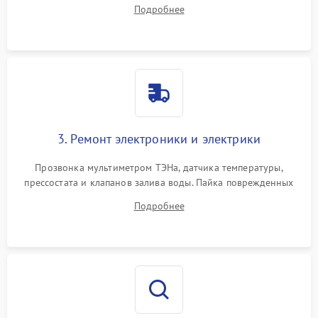
амортизаторов. Проверка подшипников барабана и
Подробнее
крестовины на износ, а манжеты люка на разрывы.
3. Ремонт электроники и электрики
Прозвонка мультиметром ТЭНа, датчика температуры,
прессостата и клапанов залива воды. Пайка поврежденных
дорожек или замена симисторов на плате управления.
Подробнее
Восстановление целостности проводки и контактов.