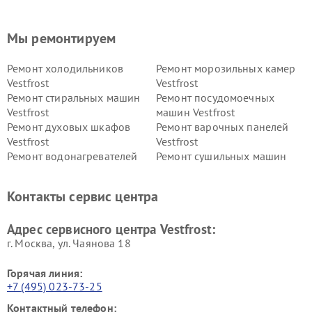
Мы ремонтируем
Ремонт холодильников
Ремонт морозильных камер
Vestfrost
Vestfrost
Ремонт стиральных машин
Ремонт посудомоечных
Vestfrost
машин Vestfrost
Ремонт духовых шкафов
Ремонт варочных панелей
Vestfrost
Vestfrost
Ремонт водонагревателей
Ремонт сушильных машин
Vestfrost
Vestfrost
Ремонт винных шкафов
Ремонт вытяжек Vestfrost
Контакты сервис центра
Vestfrost
Ремонт пылесосов Vestfrost
Адрес сервисного центра Vestfrost:
г. Москва, ул. Чаянова 18
Горячая линия:
+7 (495) 023-73-25
Контактный телефон: