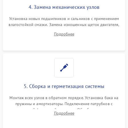
4. Замена механических узлов
Установка новых подшипников и сальников с применением
влагостойкой смазки. Замена изношенных щеток двигателя,
порванного ремня привода, неисправного сливного насоса
Подробнее
или поврежденной резиновой манжеты.
5. Сборка и герметизация системы
Монтаж всех узлов в обратном порядке. Установка бака на
пружины и амортизаторы. Подключение патрубков с
надежной фиксацией хомутами. Обработка стыков
Подробнее
герметиком для предотвращения возможных протечек воды.