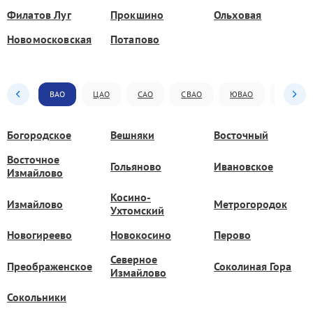
Филатов Луг
Прокшино
Ольховая
Новомосковская
Потапово
ВАО
ЦАО
САО
СВАО
ЮВАО
ЮАО
Богородское
Вешняки
Восточный
Восточное
Гольяново
Ивановское
Измайлово
Косино-
Измайлово
Метрогородок
Ухтомский
Новогиреево
Новокосино
Перово
Северное
Преображенское
Соколиная Гора
Измайлово
Сокольники