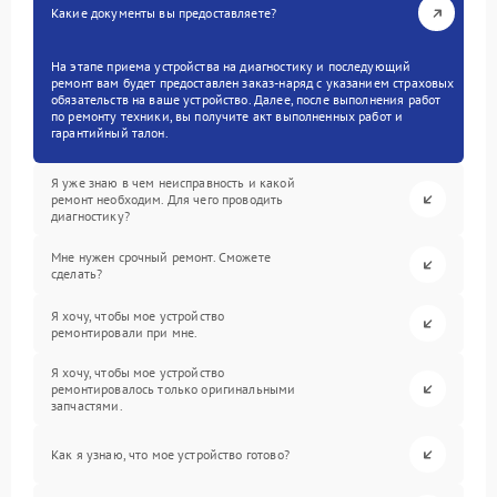
Какие документы вы предоставляете?
На этапе приема устройства на диагностику и последующий
ремонт вам будет предоставлен заказ-наряд с указанием страховых
обязательств на ваше устройство. Далее, после выполнения работ
по ремонту техники, вы получите акт выполненных работ и
гарантийный талон.
Я уже знаю в чем неисправность и какой
ремонт необходим. Для чего проводить
диагностику?
Мне нужен срочный ремонт. Сможете
сделать?
Я хочу, чтобы мое устройство
ремонтировали при мне.
Я хочу, чтобы мое устройство
ремонтировалось только оригинальными
запчастями.
Как я узнаю, что мое устройство готово?