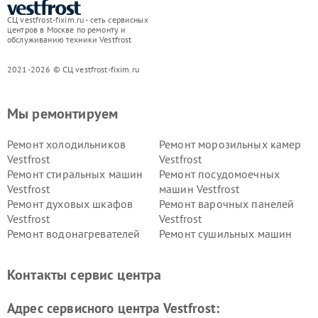
СЦ vestfrost-fixim.ru - сеть сервисных
центров в Москве по ремонту и
обслуживанию техники Vestfrost
2021-2026 © СЦ vestfrost-fixim.ru
Мы ремонтируем
Ремонт холодильников
Ремонт морозильных камер
Vestfrost
Vestfrost
Ремонт стиральных машин
Ремонт посудомоечных
Vestfrost
машин Vestfrost
Ремонт духовых шкафов
Ремонт варочных панелей
Vestfrost
Vestfrost
Ремонт водонагревателей
Ремонт сушильных машин
Vestfrost
Vestfrost
Ремонт винных шкафов
Ремонт вытяжек Vestfrost
Контакты сервис центра
Vestfrost
Ремонт пылесосов Vestfrost
Адрес сервисного центра Vestfrost: