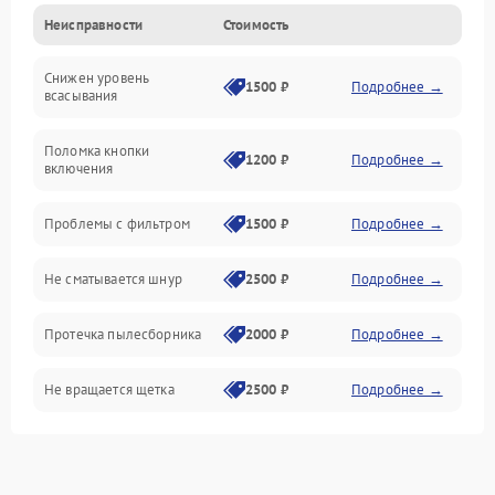
Неисправности
Стоимость
Электропитание
Снижен уровень
Всасывание
1500 ₽
Подробнее →
всасывания
Поломка кнопки
1200 ₽
Подробнее →
включения
Проблемы с фильтром
1500 ₽
Подробнее →
Не сматывается шнур
2500 ₽
Подробнее →
Протечка пылесборника
2000 ₽
Подробнее →
Не вращается щетка
2500 ₽
Подробнее →
Шум при работе
2500 ₽
Подробнее →