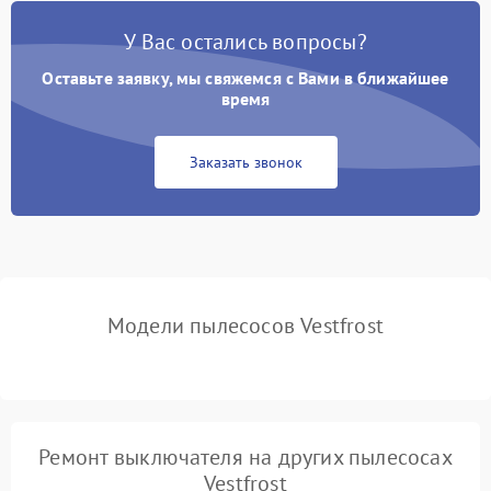
Поломка контейнера для
1500 ₽
Подробнее →
пыли
У Вас остались вопросы?
Оставьте заявку, мы свяжемся с Вами в ближайшее
Плохая уборка шерсти
2400 ₽
Подробнее →
или волос
время
Заказать звонок
Модели пылесосов Vestfrost
Ремонт выключателя на других пылесосах
Vestfrost