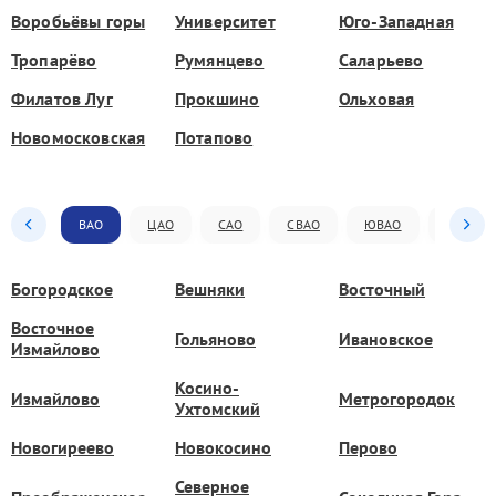
Воробьёвы горы
Университет
Юго-Западная
Тропарёво
Румянцево
Саларьево
Филатов Луг
Прокшино
Ольховая
Новомосковская
Потапово
ВАО
ЦАО
САО
СВАО
ЮВАО
ЮАО
Богородское
Вешняки
Восточный
Восточное
Гольяново
Ивановское
Измайлово
Косино-
Измайлово
Метрогородок
Ухтомский
Новогиреево
Новокосино
Перово
Северное