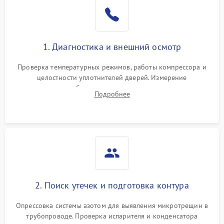
Образование конденсата
1800 ₽
Подробнее →
на стенках
Сбой в работе инвертора
2100 ₽
Подробнее →
1. Диагностика и внешний осмотр
Запах горелого при
2000 ₽
Подробнее →
Проверка температурных режимов, работы компрессора и
работе
целостности уплотнителей дверей. Измерение
сопротивления обмоток мотора, проверка термостата и
Не включается
Подробнее
1000 ₽
Подробнее →
считывание кодов ошибок с электронного дисплея.
холодильник
Проблемы с системой
автоматической
1800 ₽
Подробнее →
разморозки
2. Поиск утечек и подготовка контура
Опрессовка системы азотом для выявления микротрещин в
трубопроводе. Проверка испарителя и конденсатора