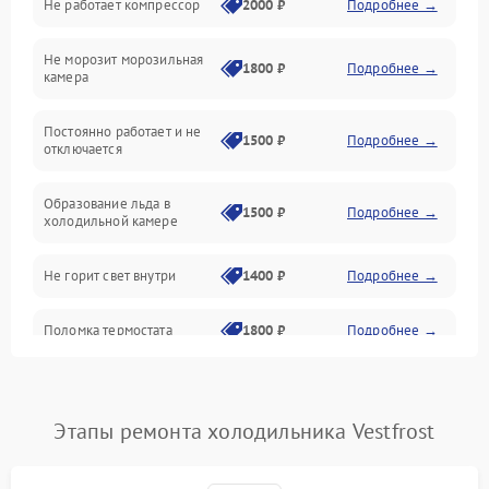
Не работает компрессор
2000 ₽
Подробнее →
Электропитание
Не морозит морозильная
Дренаж
1800 ₽
Подробнее →
камера
Оттайка
Постоянно работает и не
1500 ₽
Подробнее →
отключается
Программное обеспечение
Образование льда в
1500 ₽
Подробнее →
холодильной камере
Не горит свет внутри
1400 ₽
Подробнее →
Поломка термостата
1800 ₽
Подробнее →
Не работает вентилятор
1800 ₽
Подробнее →
Этапы ремонта холодильника Vestfrost
Поломка системы No Frost
2600 ₽
Подробнее →