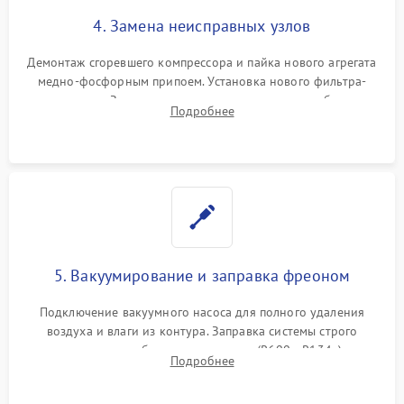
4. Замена неисправных узлов
Демонтаж сгоревшего компрессора и пайка нового агрегата
медно-фосфорным припоем. Установка нового фильтра-
осушителя. Замена изношенных вентиляторов обдува,
Подробнее
сломанных заслонок или поврежденных дверных петель.
5. Вакуумирование и заправка фреоном
Подключение вакуумного насоса для полного удаления
воздуха и влаги из контура. Заправка системы строго
дозированным объемом хладагента (R600a, R134a) по
Подробнее
электронным весам. Контроль рабочего давления в системе.