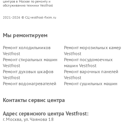
центров в Москве по ремонту и
обслуживанию техники Vestfrost
2021-2026 © СЦ vestfrost-fixim.ru
Мы ремонтируем
Ремонт холодильников
Ремонт морозильных камер
Vestfrost
Vestfrost
Ремонт стиральных машин
Ремонт посудомоечных
Vestfrost
машин Vestfrost
Ремонт духовых шкафов
Ремонт варочных панелей
Vestfrost
Vestfrost
Ремонт водонагревателей
Ремонт сушильных машин
Vestfrost
Vestfrost
Ремонт винных шкафов
Ремонт вытяжек Vestfrost
Контакты сервис центра
Vestfrost
Ремонт пылесосов Vestfrost
Адрес сервисного центра Vestfrost:
г. Москва, ул. Чаянова 18