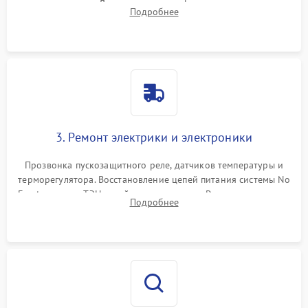
течеискателем. Демонтаж старого фильтра-осушителя и
Подробнее
продувка капиллярной трубки для устранения засоров.
3. Ремонт электрики и электроники
Прозвонка пускозащитного реле, датчиков температуры и
терморегулятора. Восстановление цепей питания системы No
Frost, включая ТЭН оттайки и вентилятор. Ремонт или замена
Подробнее
платы управления при сбоях алгоритмов.