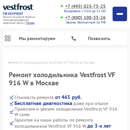
+7 (495) 023-73-25
Ежедневно с 9:00 до 21:00
FIX-VESTFROST
+7 (800) 100-33-26
Ремонт устройств Vestfrost
Специализированный
Звонок бесплатный по РФ
cервисный центр г.
Москва
Мы ремонтируем
Позвонить
оскве
Ремонт холодильника Vestfrost VF 916 W в Москве
Ремонт холодильника Vestfrost VF
916 W в Москве
от 465 руб.
Стоимость ремонта
Бесплатная диагностика
даже при отказе
Привезем и увезем холодильник Vestfrost VF 916
W сами
Ремонт морозильных камер Vestfrost
Ремонт посудомоечных машин Vestfrost
Ремонт варочных панелей Vestfrost
Ремонт сушильных машин Vestfrost
Ремонт стиральных машин Vestfrost
Ремонт духовых шкафов Vestfrost
Ремонт водонагревателей Vestfrost
Ремонт винных шкафов Vestfrost
Гарантия на наши работы по ремонту
до 3-х лет
холодильников Vestfrost VF 916 W