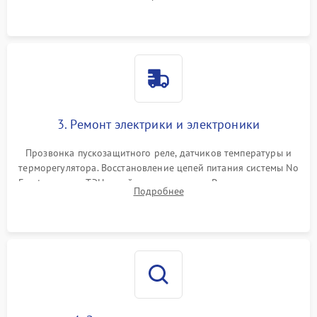
продувка капиллярной трубки для устранения засоров.
3. Ремонт электрики и электроники
Прозвонка пускозащитного реле, датчиков температуры и
терморегулятора. Восстановление цепей питания системы No
Frost, включая ТЭН оттайки и вентилятор. Ремонт или замена
Подробнее
платы управления при сбоях алгоритмов.