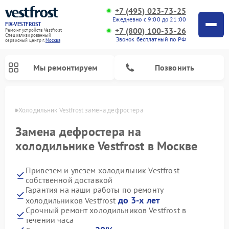
+7 (495) 023-73-25
Ежедневно с 9:00 до 21:00
FIX-VESTFROST
+7 (800) 100-33-26
Ремонт устройств Vestfrost
Специализированный
Звонок бесплатный по РФ
cервисный центр г.
Москва
Мы ремонтируем
Позвонить
оскве
Холодильник Vestfrost замена дефростера
Замена дефростера на
холодильнике Vestfrost в Москве
Привезем и увезем холодильник Vestfrost
собственной доставкой
Гарантия на наши работы по ремонту
до 3-х лет
холодильников Vestfrost
Ремонт морозильных камер Vestfrost
Ремонт посудомоечных машин Vestfrost
Ремонт варочных панелей Vestfrost
Ремонт сушильных машин Vestfrost
Ремонт стиральных машин Vestfrost
Ремонт духовых шкафов Vestfrost
Ремонт водонагревателей Vestfrost
Ремонт винных шкафов Vestfrost
Срочный ремонт холодильников Vestfrost в
течении часа