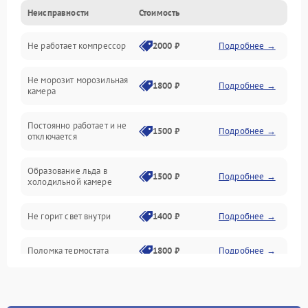
Неисправности
Стоимость
Механика
Не работает компрессор
2000 ₽
Подробнее →
Электропитание
Не морозит морозильная
Дренаж
1800 ₽
Подробнее →
камера
Оттайка
Постоянно работает и не
1500 ₽
Подробнее →
отключается
Программное обеспечение
Образование льда в
1500 ₽
Подробнее →
холодильной камере
Не горит свет внутри
1400 ₽
Подробнее →
Поломка термостата
1800 ₽
Подробнее →
Не работает вентилятор
1800 ₽
Подробнее →