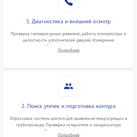
1. Диагностика и внешний осмотр
Проверка температурных режимов, работы компрессора и
целостности уплотнителей дверей. Измерение
сопротивления обмоток мотора, проверка термостата и
Подробнее
считывание кодов ошибок с электронного дисплея.
2. Поиск утечек и подготовка контура
Опрессовка системы азотом для выявления микротрещин в
трубопроводе. Проверка испарителя и конденсатора
течеискателем. Демонтаж старого фильтра-осушителя и
Подробнее