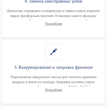
4. Замена неисправных узлов
Демонтаж сгоревшего компрессора и пайка нового агрегата
медно-фосфорным припоем. Установка нового фильтра-
осушителя. Замена изношенных вентиляторов обдува,
Подробнее
сломанных заслонок или поврежденных дверных петель.
5. Вакуумирование и заправка фреоном
Подключение вакуумного насоса для полного удаления
воздуха и влаги из контура. Заправка системы строго
дозированным объемом хладагента (R600a, R134a) по
Подробнее
электронным весам. Контроль рабочего давления в системе.