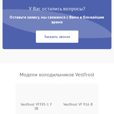
Поломка системы No Frost
2600 ₽
Подробнее →
У Вас остались вопросы?
Оставьте заявку, мы свяжемся с Вами в ближайшее
Образование конденсата
1800 ₽
Подробнее →
на стенках
время
Сбой в работе инвертора
2100 ₽
Подробнее →
Заказать звонок
Запах горелого при
2000 ₽
Подробнее →
работе
Не включается
1000 ₽
Подробнее →
холодильник
Модели холодильников Vestfrost
Проблемы с системой
автоматической
1800 ₽
Подробнее →
разморозки
Vestfrost VF395-1 F
Vestfrost VF 916 B
SB