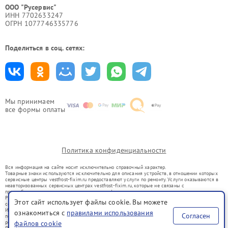
ООО "Русервис"
ИНН 7702633247
ОГРН 1077746335776
Поделиться в соц. сетях:
Мы принимаем
все формы оплаты
Политика конфиденциальности
Вся информация на сайте носит исключительно справочный характер.
Товарные знаки используются исключительно для описания устройств, в отношении которых
сервисные центры vestfrost-fixim.ru предоставляют услуги по ремонту. Услуги оказываются в
неавторизованных сервисных центрах vestfrost-fixim.ru, которые не связаны с
правообладателями товарных знаков или их официальными представителями.
Ремонт осуществляется для устройств, уже введенных в гражданский оборот в соответствии
Этот сайт использует файлы cookie. Вы можете
со статьей 1487 ГК РФ.
Использование товарных знаков не преследует цели индивидуализации услуг или введения
ознакомиться с
правилами использования
Согласен
потребителей в заблуждение, а служит для информирования о предоставляемых услугах по
ремонту техники указанных брендов.
файлов cookie