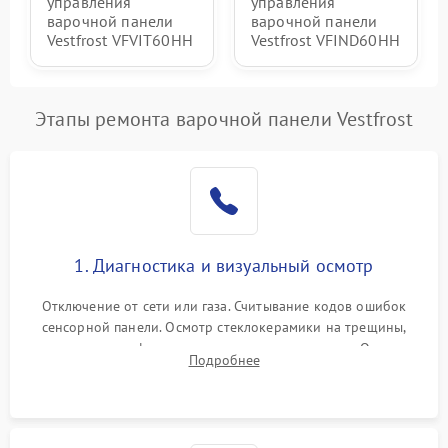
управления
управления
варочной панели
варочной панели
Vestfrost VFVIT60HH
Vestfrost VFIND60HH
Этапы ремонта варочной панели Vestfrost
1. Диагностика и визуальный осмотр
Отключение от сети или газа. Считывание кодов ошибок
сенсорной панели. Осмотр стеклокерамики на трещины,
проверка конфорок на равномерность нагрева. Опрос
Подробнее
клиента о симптомах (не включается, не видит посуду,
щелкает).