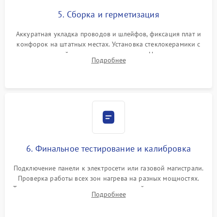
5. Сборка и герметизация
Аккуратная укладка проводов и шлейфов, фиксация плат и
конфорок на штатных местах. Установка стеклокерамики с
проверкой равномерности зазоров. Нанесение
Подробнее
термостойкого герметика или укладка уплотнительной
ленты по контуру.
6. Финальное тестирование и калибровка
Подключение панели к электросети или газовой магистрали.
Проверка работы всех зон нагрева на разных мощностях.
Тестирование сенсорного управления, таймера, индикаторов
Подробнее
остаточного тепла и систем защиты от перегрева.