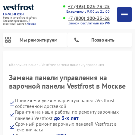
+7 (495) 023-73-25
Ежедневно с 9:00 до 21:00
FIX-VESTFROST
+7 (800) 100-33-26
Ремонт устройств Vestfrost
Специализированный
Звонок бесплатный по РФ
cервисный центр г.
Москва
Мы ремонтируем
Позвонить
оскве
Варочная панель Vestfrost замена панели управления
Замена панели управления на
варочной панели Vestfrost в Москве
Привезем и увезем варочную панель Vestfrost
собственной доставкой
Гарантия на наши работы по ремонту варочных
до 3-х лет
панелей Vestfrost
Ремонт холодильников Vestfrost
Ремонт стиральных машин Vestfrost
Ремонт духовых шкафов Vestfrost
Ремонт сушильных машин Vestfrost
Ремонт морозильных камер Vestfrost
Ремонт посудомоечных машин Vestfrost
Ремонт водонагревателей Vestfrost
Ремонт винных шкафов Vestfrost
Срочный ремонт варочных панелей Vestfrost в
течении часа