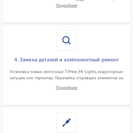
модуля, реле, диодных мостов и IGBT-транзисторов (для
Подробнее
индукции). Проверка кранов и газ-контроля (для газовых
панелей).
4. Замена деталей и компонентный ремонт
Установка новых ленточных ТЭНов (Hi-Light), индукторных
катушек или термопар. Перепайка сгоревших элементов на
плате управления, восстановление токопроводящих
Подробнее
дорожек. Очистка контактов и замена поврежденной
проводки.