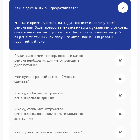
Какие документы вы предоставляете?
На этапе приема устройства на диагностику и последующий
ремонт вам будет предоставлен заказ-наряд с указанием страховых
обязательств на ваше устройство. Далее, после выполнения работ
по ремонту техники, вы получите акт выполненных работ и
гарантийный талон.
Я уже знаю в чем неисправность и какой
ремонт необходим. Для чего проводить
диагностику?
Мне нужен срочный ремонт. Сможете
сделать?
Я хочу, чтобы мое устройство
ремонтировали при мне.
Я хочу, чтобы мое устройство
ремонтировалось только оригинальными
запчастями.
Как я узнаю, что мое устройство готово?