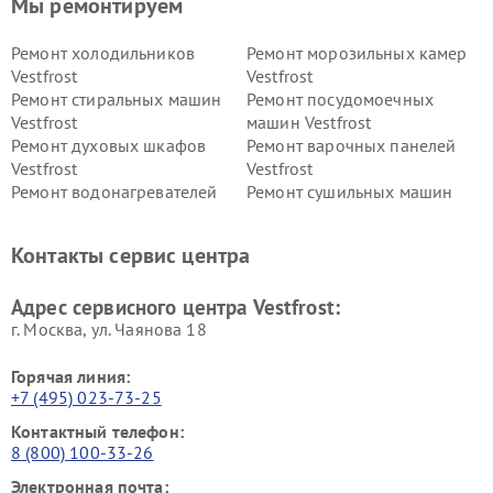
Мы ремонтируем
Ремонт холодильников
Ремонт морозильных камер
Vestfrost
Vestfrost
Ремонт стиральных машин
Ремонт посудомоечных
Vestfrost
машин Vestfrost
Ремонт духовых шкафов
Ремонт варочных панелей
Vestfrost
Vestfrost
Ремонт водонагревателей
Ремонт сушильных машин
Vestfrost
Vestfrost
Ремонт винных шкафов
Ремонт вытяжек Vestfrost
Контакты сервис центра
Vestfrost
Ремонт пылесосов Vestfrost
Адрес сервисного центра Vestfrost:
г. Москва, ул. Чаянова 18
Горячая линия:
+7 (495) 023-73-25
Контактный телефон:
8 (800) 100-33-26
Электронная почта: