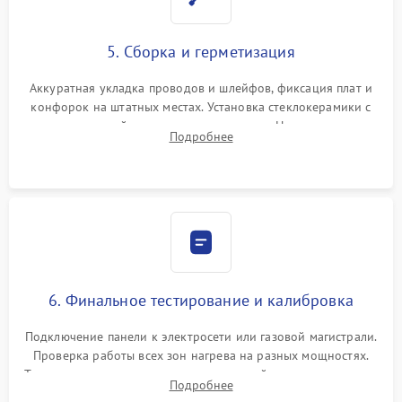
5. Сборка и герметизация
Аккуратная укладка проводов и шлейфов, фиксация плат и
конфорок на штатных местах. Установка стеклокерамики с
проверкой равномерности зазоров. Нанесение
Подробнее
термостойкого герметика или укладка уплотнительной
ленты по контуру.
6. Финальное тестирование и калибровка
Подключение панели к электросети или газовой магистрали.
Проверка работы всех зон нагрева на разных мощностях.
Тестирование сенсорного управления, таймера, индикаторов
Подробнее
остаточного тепла и систем защиты от перегрева.