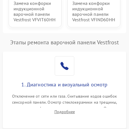
Замена конфорки
Замена конфорки
индукционной
индукционной
варочной панели
варочной панели
Vestfrost VFVIT60HH
Vestfrost VFIND60HH
Этапы ремонта варочной панели Vestfrost
1. Диагностика и визуальный осмотр
Отключение от сети или газа. Считывание кодов ошибок
сенсорной панели. Осмотр стеклокерамики на трещины,
проверка конфорок на равномерность нагрева. Опрос
Подробнее
клиента о симптомах (не включается, не видит посуду,
щелкает).