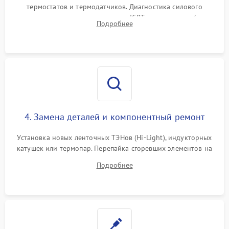
термостатов и термодатчиков. Диагностика силового
модуля, реле, диодных мостов и IGBT-транзисторов (для
Подробнее
индукции). Проверка кранов и газ-контроля (для газовых
панелей).
4. Замена деталей и компонентный ремонт
Установка новых ленточных ТЭНов (Hi-Light), индукторных
катушек или термопар. Перепайка сгоревших элементов на
плате управления, восстановление токопроводящих
Подробнее
дорожек. Очистка контактов и замена поврежденной
проводки.