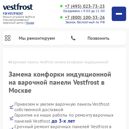
+7 (495) 023-73-25
Ежедневно с 9:00 до 21:00
FIX-VESTFROST
+7 (800) 100-33-26
Ремонт устройств Vestfrost
Специализированный
Звонок бесплатный по РФ
cервисный центр г.
Москва
Мы ремонтируем
Позвонить
оскве
Варочная панель Vestfrost замена конфорки индукционной
Замена конфорки индукционной
на варочной панели Vestfrost в
Москве
Привезем и увезем варочную панель Vestfrost
собственной доставкой
Гарантия на наши работы по ремонту варочных
Ремонт холодильников Vestfrost
Ремонт стиральных машин Vestfrost
Ремонт духовых шкафов Vestfrost
Ремонт сушильных машин Vestfrost
Ремонт морозильных камер Vestfrost
Ремонт посудомоечных машин Vestfrost
Ремонт водонагревателей Vestfrost
Ремонт винных шкафов Vestfrost
до 3-х лет
панелей Vestfrost
Срочный ремонт варочных панелей Vestfrost в