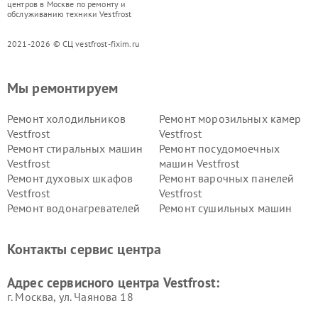
центров в Москве по ремонту и
обслуживанию техники Vestfrost
2021-2026 © СЦ vestfrost-fixim.ru
Мы ремонтируем
Ремонт холодильников
Ремонт морозильных камер
Vestfrost
Vestfrost
Ремонт стиральных машин
Ремонт посудомоечных
Vestfrost
машин Vestfrost
Ремонт духовых шкафов
Ремонт варочных панелей
Vestfrost
Vestfrost
Ремонт водонагревателей
Ремонт сушильных машин
Vestfrost
Vestfrost
Ремонт винных шкафов
Ремонт вытяжек Vestfrost
Контакты сервис центра
Vestfrost
Ремонт пылесосов Vestfrost
Адрес сервисного центра Vestfrost:
г. Москва, ул. Чаянова 18