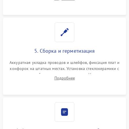
дорожек. Очистка контактов и замена поврежденной
проводки.
5. Сборка и герметизация
Аккуратная укладка проводов и шлейфов, фиксация плат и
конфорок на штатных местах. Установка стеклокерамики с
проверкой равномерности зазоров. Нанесение
Подробнее
термостойкого герметика или укладка уплотнительной
ленты по контуру.