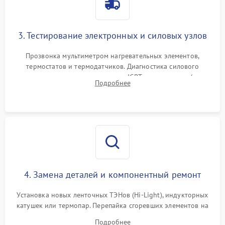
3. Тестирование электронных и силовых узлов
Прозвонка мультиметром нагревательных элементов,
термостатов и термодатчиков. Диагностика силового
модуля, реле, диодных мостов и IGBT-транзисторов (для
Подробнее
индукции). Проверка кранов и газ-контроля (для газовых
панелей).
4. Замена деталей и компонентный ремонт
Установка новых ленточных ТЭНов (Hi-Light), индукторных
катушек или термопар. Перепайка сгоревших элементов на
плате управления, восстановление токопроводящих
Подробнее