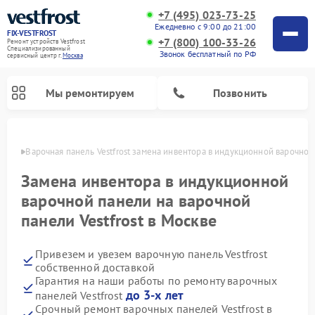
+7 (495) 023-73-25
Ежедневно с 9:00 до 21:00
FIX-VESTFROST
+7 (800) 100-33-26
Ремонт устройств Vestfrost
Специализированный
Звонок бесплатный по РФ
cервисный центр г.
Москва
Мы ремонтируем
Позвонить
оскве
Варочная панель Vestfrost замена инвентора в индукционной варочной
Замена инвентора в индукционной
варочной панели на варочной
панели Vestfrost в Москве
Привезем и увезем варочную панель Vestfrost
собственной доставкой
Гарантия на наши работы по ремонту варочных
Ремонт холодильников Vestfrost
Ремонт стиральных машин Vestfrost
Ремонт духовых шкафов Vestfrost
Ремонт сушильных машин Vestfrost
Ремонт морозильных камер Vestfrost
Ремонт посудомоечных машин Vestfrost
Ремонт водонагревателей Vestfrost
Ремонт винных шкафов Vestfrost
до 3-х лет
панелей Vestfrost
Срочный ремонт варочных панелей Vestfrost в