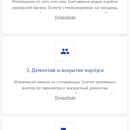
Отключение от сети или газа. Считывание кодов ошибок
сенсорной панели. Осмотр стеклокерамики на трещины,
проверка конфорок на равномерность нагрева. Опрос
Подробнее
клиента о симптомах (не включается, не видит посуду,
щелкает).
2. Демонтаж и вскрытие корпуса
Извлечение панели из столешницы. Снятие крепежных
винтов по периметру и аккуратный демонтаж
стеклокерамической поверхности. Отсоединение шлейфов
Подробнее
сенсорного блока для доступа к силовым платам, катушкам
или ТЭНам.