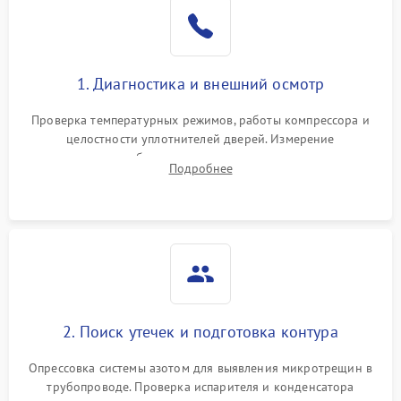
Образование конденсата
1800 ₽
Подробнее →
на стенках
Сбой в работе инвертора
2100 ₽
Подробнее →
1. Диагностика и внешний осмотр
Запах горелого при
2000 ₽
Подробнее →
Проверка температурных режимов, работы компрессора и
работе
целостности уплотнителей дверей. Измерение
сопротивления обмоток мотора, проверка термостата и
Не включается
Подробнее
1000 ₽
Подробнее →
считывание кодов ошибок с электронного дисплея.
холодильник
Проблемы с системой
автоматической
1800 ₽
Подробнее →
разморозки
2. Поиск утечек и подготовка контура
Опрессовка системы азотом для выявления микротрещин в
трубопроводе. Проверка испарителя и конденсатора