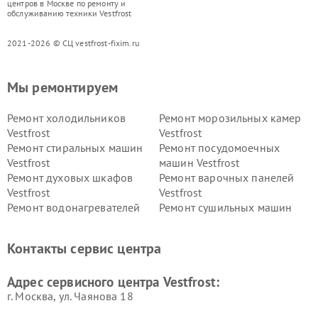
центров в Москве по ремонту и
обслуживанию техники Vestfrost
2021-2026 © СЦ vestfrost-fixim.ru
Мы ремонтируем
Ремонт холодильников
Ремонт морозильных камер
Vestfrost
Vestfrost
Ремонт стиральных машин
Ремонт посудомоечных
Vestfrost
машин Vestfrost
Ремонт духовых шкафов
Ремонт варочных панелей
Vestfrost
Vestfrost
Ремонт водонагревателей
Ремонт сушильных машин
Vestfrost
Vestfrost
Ремонт винных шкафов
Ремонт вытяжек Vestfrost
Контакты сервис центра
Vestfrost
Ремонт пылесосов Vestfrost
Адрес сервисного центра Vestfrost:
г. Москва, ул. Чаянова 18