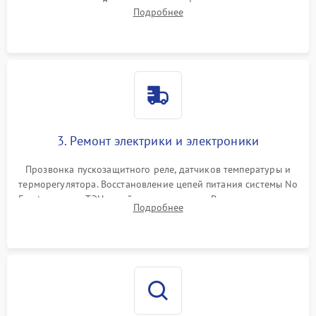
течеискателем. Демонтаж старого фильтра-осушителя и
Подробнее
продувка капиллярной трубки для устранения засоров.
3. Ремонт электрики и электроники
Прозвонка пускозащитного реле, датчиков температуры и
терморегулятора. Восстановление цепей питания системы No
Frost, включая ТЭН оттайки и вентилятор. Ремонт или замена
Подробнее
платы управления при сбоях алгоритмов.