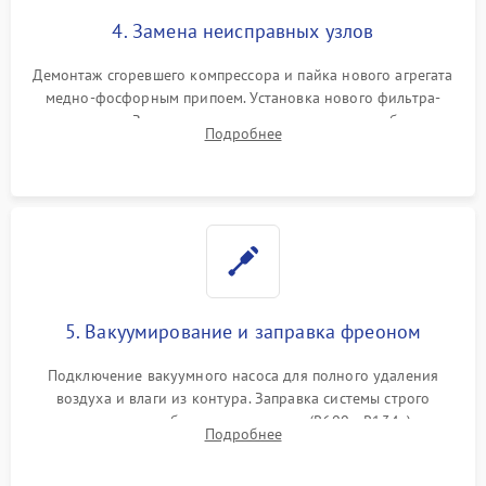
4. Замена неисправных узлов
Демонтаж сгоревшего компрессора и пайка нового агрегата
медно-фосфорным припоем. Установка нового фильтра-
осушителя. Замена изношенных вентиляторов обдува,
Подробнее
сломанных заслонок или поврежденных дверных петель.
5. Вакуумирование и заправка фреоном
Подключение вакуумного насоса для полного удаления
воздуха и влаги из контура. Заправка системы строго
дозированным объемом хладагента (R600a, R134a) по
Подробнее
электронным весам. Контроль рабочего давления в системе.