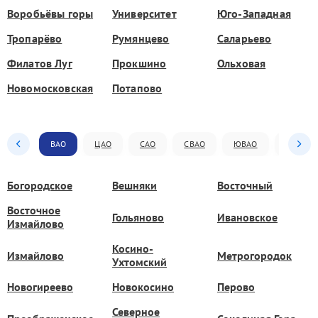
Воробьёвы горы
Университет
Юго-Западная
Тропарёво
Румянцево
Саларьево
Филатов Луг
Прокшино
Ольховая
Новомосковская
Потапово
ВАО
ЦАО
САО
СВАО
ЮВАО
ЮАО
Богородское
Вешняки
Восточный
Восточное
Гольяново
Ивановское
Измайлово
Косино-
Измайлово
Метрогородок
Ухтомский
Новогиреево
Новокосино
Перово
Северное