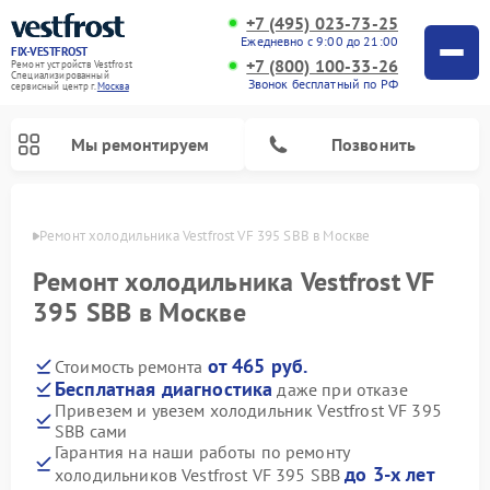
+7 (495) 023-73-25
Ежедневно с 9:00 до 21:00
FIX-VESTFROST
+7 (800) 100-33-26
Ремонт устройств Vestfrost
Специализированный
Звонок бесплатный по РФ
cервисный центр г.
Москва
Мы ремонтируем
Позвонить
оскве
Ремонт холодильника Vestfrost VF 395 SBB в Москве
Ремонт холодильника Vestfrost VF
395 SBB в Москве
от 465 руб.
Стоимость ремонта
Бесплатная диагностика
даже при отказе
Привезем и увезем холодильник Vestfrost VF 395
SBB сами
Ремонт морозильных камер Vestfrost
Ремонт посудомоечных машин Vestfrost
Ремонт варочных панелей Vestfrost
Ремонт сушильных машин Vestfrost
Ремонт стиральных машин Vestfrost
Ремонт духовых шкафов Vestfrost
Ремонт водонагревателей Vestfrost
Ремонт винных шкафов Vestfrost
Гарантия на наши работы по ремонту
до 3-х лет
холодильников Vestfrost VF 395 SBB