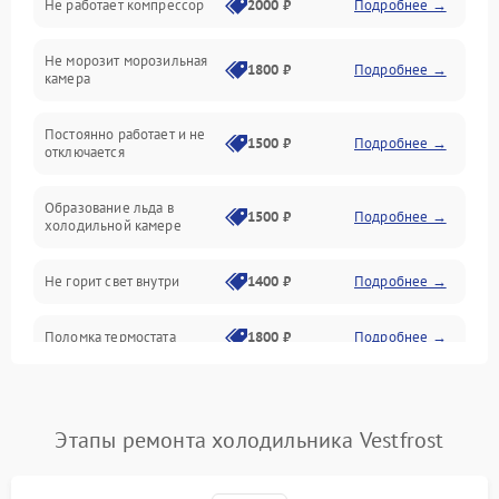
Не работает компрессор
2000 ₽
Подробнее →
Электропитание
Не морозит морозильная
Дренаж
1800 ₽
Подробнее →
камера
Оттайка
Постоянно работает и не
1500 ₽
Подробнее →
отключается
Программное обеспечение
Образование льда в
1500 ₽
Подробнее →
холодильной камере
Не горит свет внутри
1400 ₽
Подробнее →
Поломка термостата
1800 ₽
Подробнее →
Не работает вентилятор
1800 ₽
Подробнее →
Этапы ремонта холодильника Vestfrost
Поломка системы No Frost
2600 ₽
Подробнее →