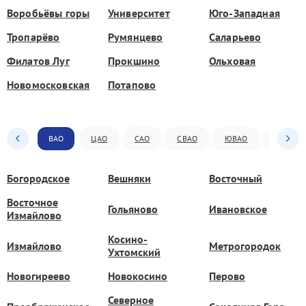
Воробьёвы горы
Университет
Юго-Западная
Тропарёво
Румянцево
Саларьево
Филатов Луг
Прокшино
Ольховая
Новомосковская
Потапово
ВАО
ЦАО
САО
СВАО
ЮВАО
ЮАО
Богородское
Вешняки
Восточный
Восточное
Гольяново
Ивановское
Измайлово
Косино-
Измайлово
Метрогородок
Ухтомский
Новогиреево
Новокосино
Перово
Северное