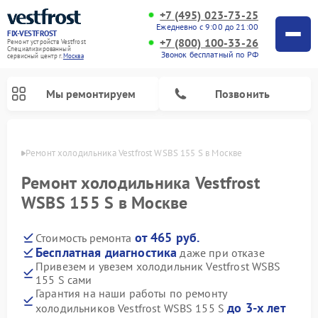
+7 (495) 023-73-25
Ежедневно с 9:00 до 21:00
FIX-VESTFROST
+7 (800) 100-33-26
Ремонт устройств Vestfrost
Специализированный
Звонок бесплатный по РФ
cервисный центр г.
Москва
Мы ремонтируем
Позвонить
оскве
Ремонт холодильника Vestfrost WSBS 155 S в Москве
Ремонт холодильника Vestfrost
WSBS 155 S в Москве
от 465 руб.
Стоимость ремонта
Бесплатная диагностика
даже при отказе
Привезем и увезем холодильник Vestfrost WSBS
155 S сами
Ремонт морозильных камер Vestfrost
Ремонт посудомоечных машин Vestfrost
Ремонт варочных панелей Vestfrost
Ремонт сушильных машин Vestfrost
Ремонт стиральных машин Vestfrost
Ремонт духовых шкафов Vestfrost
Ремонт водонагревателей Vestfrost
Ремонт винных шкафов Vestfrost
Гарантия на наши работы по ремонту
до 3-х лет
холодильников Vestfrost WSBS 155 S