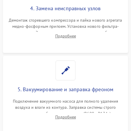
4. Замена неисправных узлов
Демонтаж сгоревшего компрессора и пайка нового агрегата
медно-фосфорным припоем. Установка нового фильтра-
осушителя. Замена изношенных вентиляторов обдува,
Подробнее
сломанных заслонок или поврежденных дверных петель.
5. Вакуумирование и заправка фреоном
Подключение вакуумного насоса для полного удаления
воздуха и влаги из контура. Заправка системы строго
дозированным объемом хладагента (R600a, R134a) по
Подробнее
электронным весам. Контроль рабочего давления в системе.