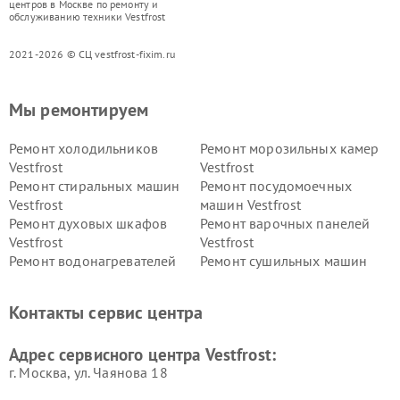
центров в Москве по ремонту и
обслуживанию техники Vestfrost
2021-2026 © СЦ vestfrost-fixim.ru
Мы ремонтируем
Ремонт холодильников
Ремонт морозильных камер
Vestfrost
Vestfrost
Ремонт стиральных машин
Ремонт посудомоечных
Vestfrost
машин Vestfrost
Ремонт духовых шкафов
Ремонт варочных панелей
Vestfrost
Vestfrost
Ремонт водонагревателей
Ремонт сушильных машин
Vestfrost
Vestfrost
Ремонт винных шкафов
Ремонт вытяжек Vestfrost
Контакты сервис центра
Vestfrost
Ремонт пылесосов Vestfrost
Адрес сервисного центра Vestfrost:
г. Москва, ул. Чаянова 18