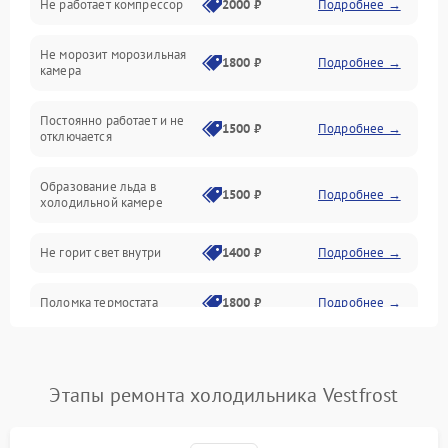
Не работает компрессор
2000 ₽
Подробнее →
Электропитание
Не морозит морозильная
Дренаж
1800 ₽
Подробнее →
камера
Оттайка
Постоянно работает и не
1500 ₽
Подробнее →
отключается
Программное обеспечение
Образование льда в
1500 ₽
Подробнее →
холодильной камере
Не горит свет внутри
1400 ₽
Подробнее →
Поломка термостата
1800 ₽
Подробнее →
Не работает вентилятор
1800 ₽
Подробнее →
Этапы ремонта холодильника Vestfrost
Поломка системы No Frost
2600 ₽
Подробнее →