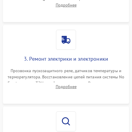
течеискателем. Демонтаж старого фильтра-осушителя и
Подробнее
продувка капиллярной трубки для устранения засоров.
3. Ремонт электрики и электроники
Прозвонка пускозащитного реле, датчиков температуры и
терморегулятора. Восстановление цепей питания системы No
Frost, включая ТЭН оттайки и вентилятор. Ремонт или замена
Подробнее
платы управления при сбоях алгоритмов.