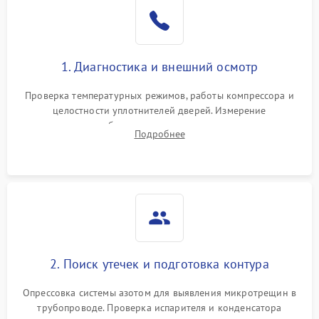
Образование конденсата
1800 ₽
Подробнее →
на стенках
Сбой в работе инвертора
2100 ₽
Подробнее →
1. Диагностика и внешний осмотр
Запах горелого при
2000 ₽
Подробнее →
Проверка температурных режимов, работы компрессора и
работе
целостности уплотнителей дверей. Измерение
сопротивления обмоток мотора, проверка термостата и
Не включается
Подробнее
1000 ₽
Подробнее →
считывание кодов ошибок с электронного дисплея.
холодильник
Проблемы с системой
автоматической
1800 ₽
Подробнее →
разморозки
2. Поиск утечек и подготовка контура
Опрессовка системы азотом для выявления микротрещин в
трубопроводе. Проверка испарителя и конденсатора