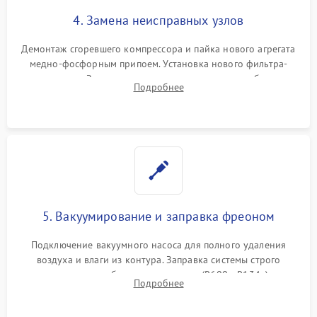
4. Замена неисправных узлов
Демонтаж сгоревшего компрессора и пайка нового агрегата
медно-фосфорным припоем. Установка нового фильтра-
осушителя. Замена изношенных вентиляторов обдува,
Подробнее
сломанных заслонок или поврежденных дверных петель.
5. Вакуумирование и заправка фреоном
Подключение вакуумного насоса для полного удаления
воздуха и влаги из контура. Заправка системы строго
дозированным объемом хладагента (R600a, R134a) по
Подробнее
электронным весам. Контроль рабочего давления в системе.