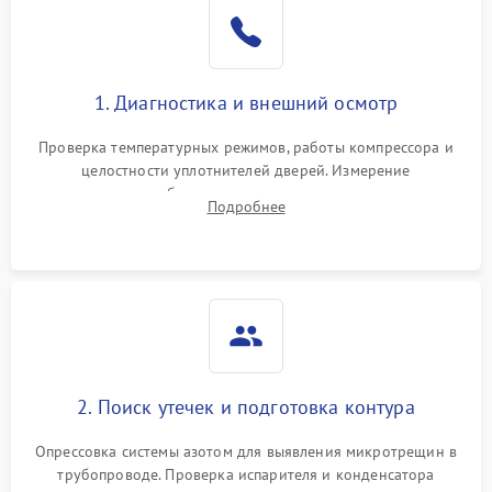
Образование конденсата
1800 ₽
Подробнее →
на стенках
Сбой в работе инвертора
2100 ₽
Подробнее →
1. Диагностика и внешний осмотр
Запах горелого при
2000 ₽
Подробнее →
Проверка температурных режимов, работы компрессора и
работе
целостности уплотнителей дверей. Измерение
сопротивления обмоток мотора, проверка термостата и
Не включается
Подробнее
1000 ₽
Подробнее →
считывание кодов ошибок с электронного дисплея.
холодильник
Проблемы с системой
автоматической
1800 ₽
Подробнее →
разморозки
2. Поиск утечек и подготовка контура
Опрессовка системы азотом для выявления микротрещин в
трубопроводе. Проверка испарителя и конденсатора