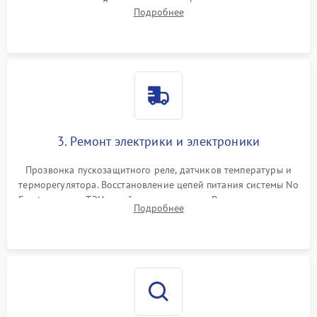
течеискателем. Демонтаж старого фильтра-осушителя и
Подробнее
продувка капиллярной трубки для устранения засоров.
3. Ремонт электрики и электроники
Прозвонка пускозащитного реле, датчиков температуры и
терморегулятора. Восстановление цепей питания системы No
Frost, включая ТЭН оттайки и вентилятор. Ремонт или замена
Подробнее
платы управления при сбоях алгоритмов.