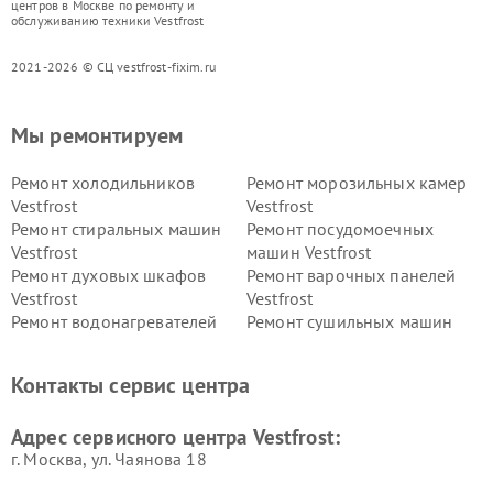
центров в Москве по ремонту и
обслуживанию техники Vestfrost
2021-2026 © СЦ vestfrost-fixim.ru
Мы ремонтируем
Ремонт холодильников
Ремонт морозильных камер
Vestfrost
Vestfrost
Ремонт стиральных машин
Ремонт посудомоечных
Vestfrost
машин Vestfrost
Ремонт духовых шкафов
Ремонт варочных панелей
Vestfrost
Vestfrost
Ремонт водонагревателей
Ремонт сушильных машин
Vestfrost
Vestfrost
Ремонт винных шкафов
Ремонт вытяжек Vestfrost
Контакты сервис центра
Vestfrost
Ремонт пылесосов Vestfrost
Адрес сервисного центра Vestfrost:
г. Москва, ул. Чаянова 18