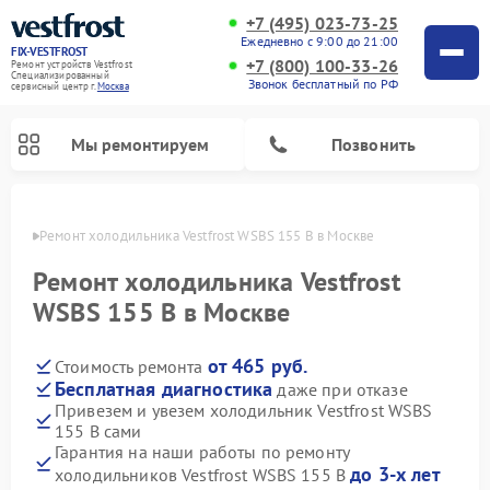
+7 (495) 023-73-25
Ежедневно с 9:00 до 21:00
FIX-VESTFROST
+7 (800) 100-33-26
Ремонт устройств Vestfrost
Специализированный
Звонок бесплатный по РФ
cервисный центр г.
Москва
Мы ремонтируем
Позвонить
оскве
Ремонт холодильника Vestfrost WSBS 155 B в Москве
Ремонт холодильника Vestfrost
WSBS 155 B в Москве
от 465 руб.
Стоимость ремонта
Бесплатная диагностика
даже при отказе
Привезем и увезем холодильник Vestfrost WSBS
155 B сами
Ремонт морозильных камер Vestfrost
Ремонт посудомоечных машин Vestfrost
Ремонт варочных панелей Vestfrost
Ремонт сушильных машин Vestfrost
Ремонт стиральных машин Vestfrost
Ремонт духовых шкафов Vestfrost
Ремонт водонагревателей Vestfrost
Ремонт винных шкафов Vestfrost
Гарантия на наши работы по ремонту
до 3-х лет
холодильников Vestfrost WSBS 155 B