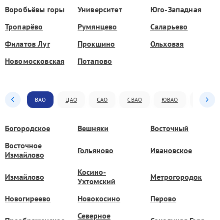
Воробьёвы горы
Университет
Юго-Западная
Тропарёво
Румянцево
Саларьево
Филатов Луг
Прокшино
Ольховая
Новомосковская
Потапово
ВАО
ЦАО
САО
СВАО
ЮВАО
ЮАО
Богородское
Вешняки
Восточный
Восточное
Гольяново
Ивановское
Измайлово
Косино-
Измайлово
Метрогородок
Ухтомский
Новогиреево
Новокосино
Перово
Северное