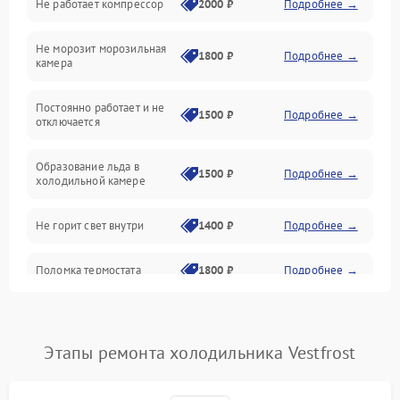
Не работает компрессор
2000 ₽
Подробнее →
Электропитание
Не морозит морозильная
Дренаж
1800 ₽
Подробнее →
камера
Оттайка
Постоянно работает и не
1500 ₽
Подробнее →
отключается
Программное обеспечение
Образование льда в
1500 ₽
Подробнее →
холодильной камере
Не горит свет внутри
1400 ₽
Подробнее →
Поломка термостата
1800 ₽
Подробнее →
Не работает вентилятор
1800 ₽
Подробнее →
Этапы ремонта холодильника Vestfrost
Поломка системы No Frost
2600 ₽
Подробнее →