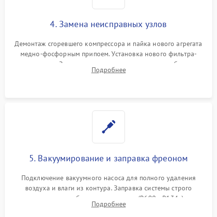
4. Замена неисправных узлов
Демонтаж сгоревшего компрессора и пайка нового агрегата
медно-фосфорным припоем. Установка нового фильтра-
осушителя. Замена изношенных вентиляторов обдува,
Подробнее
сломанных заслонок или поврежденных дверных петель.
5. Вакуумирование и заправка фреоном
Подключение вакуумного насоса для полного удаления
воздуха и влаги из контура. Заправка системы строго
дозированным объемом хладагента (R600a, R134a) по
Подробнее
электронным весам. Контроль рабочего давления в системе.