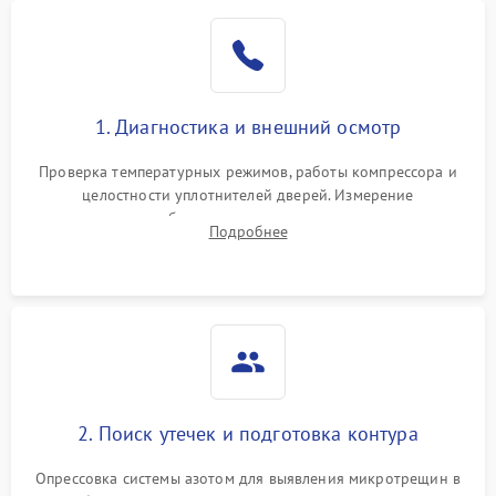
Образование конденсата
1800 ₽
Подробнее →
на стенках
Сбой в работе инвертора
2100 ₽
Подробнее →
1. Диагностика и внешний осмотр
Запах горелого при
2000 ₽
Подробнее →
Проверка температурных режимов, работы компрессора и
работе
целостности уплотнителей дверей. Измерение
сопротивления обмоток мотора, проверка термостата и
Не включается
Подробнее
1000 ₽
Подробнее →
считывание кодов ошибок с электронного дисплея.
холодильник
Проблемы с системой
автоматической
1800 ₽
Подробнее →
разморозки
2. Поиск утечек и подготовка контура
Опрессовка системы азотом для выявления микротрещин в