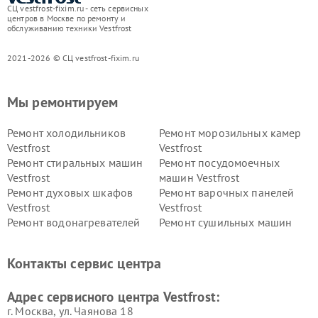
СЦ vestfrost-fixim.ru - сеть сервисных
центров в Москве по ремонту и
обслуживанию техники Vestfrost
2021-2026 © СЦ vestfrost-fixim.ru
Мы ремонтируем
Ремонт холодильников
Ремонт морозильных камер
Vestfrost
Vestfrost
Ремонт стиральных машин
Ремонт посудомоечных
Vestfrost
машин Vestfrost
Ремонт духовых шкафов
Ремонт варочных панелей
Vestfrost
Vestfrost
Ремонт водонагревателей
Ремонт сушильных машин
Vestfrost
Vestfrost
Ремонт винных шкафов
Ремонт вытяжек Vestfrost
Контакты сервис центра
Vestfrost
Ремонт пылесосов Vestfrost
Адрес сервисного центра Vestfrost:
г. Москва, ул. Чаянова 18