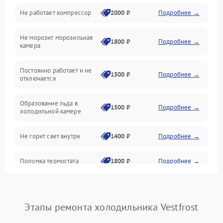
Не работает компрессор
2000 ₽
Подробнее →
Электропитание
Не морозит морозильная
Дренаж
1800 ₽
Подробнее →
камера
Оттайка
Постоянно работает и не
1500 ₽
Подробнее →
отключается
Программное обеспечение
Образование льда в
1500 ₽
Подробнее →
холодильной камере
Не горит свет внутри
1400 ₽
Подробнее →
Поломка термостата
1800 ₽
Подробнее →
Не работает вентилятор
1800 ₽
Подробнее →
Этапы ремонта холодильника Vestfrost
Поломка системы No Frost
2600 ₽
Подробнее →