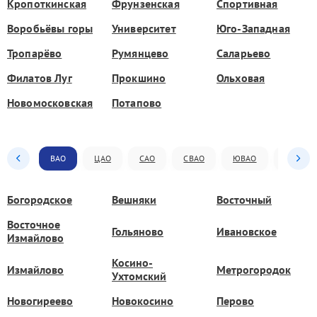
Кропоткинская
Фрунзенская
Спортивная
Воробьёвы горы
Университет
Юго-Западная
Тропарёво
Румянцево
Саларьево
Филатов Луг
Прокшино
Ольховая
Новомосковская
Потапово
ВАО
ЦАО
САО
СВАО
ЮВАО
ЮАО
Богородское
Вешняки
Восточный
Восточное
Гольяново
Ивановское
Измайлово
Косино-
Измайлово
Метрогородок
Ухтомский
Новогиреево
Новокосино
Перово