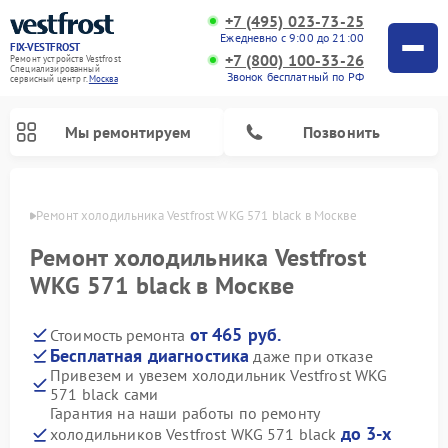
+7 (495) 023-73-25
Ежедневно с 9:00 до 21:00
FIX-VESTFROST
+7 (800) 100-33-26
Ремонт устройств Vestfrost
Специализированный
Звонок бесплатный по РФ
cервисный центр г.
Москва
Мы ремонтируем
Позвонить
оскве
Ремонт холодильника Vestfrost WKG 571 black в Москве
Ремонт холодильника Vestfrost
WKG 571 black в Москве
от 465 руб.
Стоимость ремонта
Бесплатная диагностика
даже при отказе
Привезем и увезем холодильник Vestfrost WKG
571 black сами
Ремонт морозильных камер Vestfrost
Ремонт посудомоечных машин Vestfrost
Ремонт варочных панелей Vestfrost
Ремонт сушильных машин Vestfrost
Ремонт стиральных машин Vestfrost
Ремонт духовых шкафов Vestfrost
Ремонт водонагревателей Vestfrost
Ремонт винных шкафов Vestfrost
Гарантия на наши работы по ремонту
до 3-х
холодильников Vestfrost WKG 571 black