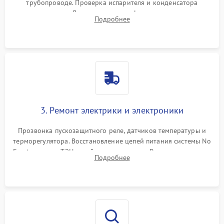
трубопроводе. Проверка испарителя и конденсатора
течеискателем. Демонтаж старого фильтра-осушителя и
Подробнее
продувка капиллярной трубки для устранения засоров.
3. Ремонт электрики и электроники
Прозвонка пускозащитного реле, датчиков температуры и
терморегулятора. Восстановление цепей питания системы No
Frost, включая ТЭН оттайки и вентилятор. Ремонт или замена
Подробнее
платы управления при сбоях алгоритмов.