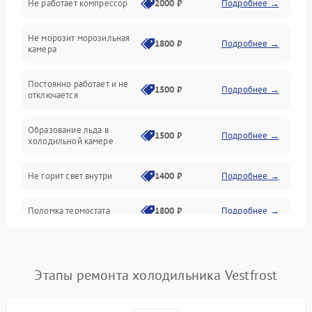
Не работает компрессор
2000 ₽
Подробнее →
Электропитание
Не морозит морозильная
Дренаж
1800 ₽
Подробнее →
камера
Оттайка
Постоянно работает и не
1500 ₽
Подробнее →
отключается
Программное обеспечение
Образование льда в
1500 ₽
Подробнее →
холодильной камере
Не горит свет внутри
1400 ₽
Подробнее →
Поломка термостата
1800 ₽
Подробнее →
Не работает вентилятор
1800 ₽
Подробнее →
Этапы ремонта холодильника Vestfrost
Поломка системы No Frost
2600 ₽
Подробнее →