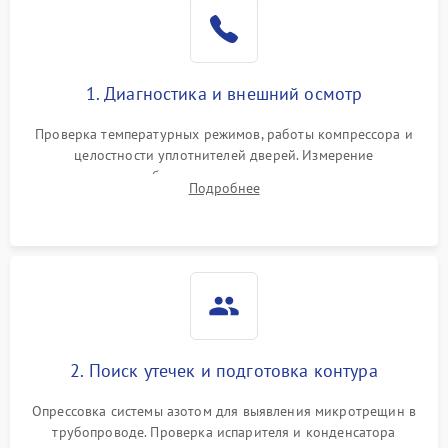
Образование конденсата
1800 ₽
Подробнее →
на стенках
Сбой в работе инвертора
2100 ₽
Подробнее →
1. Диагностика и внешний осмотр
Запах горелого при
2000 ₽
Подробнее →
Проверка температурных режимов, работы компрессора и
работе
целостности уплотнителей дверей. Измерение
сопротивления обмоток мотора, проверка термостата и
Не включается
Подробнее
1000 ₽
Подробнее →
считывание кодов ошибок с электронного дисплея.
холодильник
Проблемы с системой
автоматической
1800 ₽
Подробнее →
разморозки
2. Поиск утечек и подготовка контура
Опрессовка системы азотом для выявления микротрещин в
трубопроводе. Проверка испарителя и конденсатора