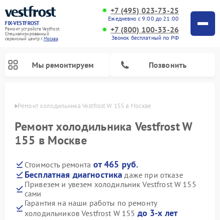
+7 (495) 023-73-25
Ежедневно с 9:00 до 21:00
FIX-VESTFROST
+7 (800) 100-33-26
Ремонт устройств Vestfrost
Специализированный
Звонок бесплатный по РФ
cервисный центр г.
Москва
Мы ремонтируем
Позвонить
оскве
Ремонт холодильника Vestfrost W 155 в Москве
Ремонт холодильника Vestfrost W
155 в Москве
от 465 руб.
Стоимость ремонта
Бесплатная диагностика
даже при отказе
Привезем и увезем холодильник Vestfrost W 155
сами
Ремонт морозильных камер Vestfrost
Ремонт посудомоечных машин Vestfrost
Ремонт варочных панелей Vestfrost
Ремонт сушильных машин Vestfrost
Ремонт стиральных машин Vestfrost
Ремонт духовых шкафов Vestfrost
Ремонт водонагревателей Vestfrost
Ремонт винных шкафов Vestfrost
Гарантия на наши работы по ремонту
до 3-х лет
холодильников Vestfrost W 155