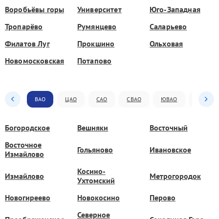
Воробьёвы горы
Университет
Юго-Западная
Тропарёво
Румянцево
Саларьево
Филатов Луг
Прокшино
Ольховая
Новомосковская
Потапово
ВАО
ЦАО
САО
СВАО
ЮВАО
ЮАО
Богородское
Вешняки
Восточный
Восточное
Гольяново
Ивановское
Измайлово
Косино-
Измайлово
Метрогородок
Ухтомский
Новогиреево
Новокосино
Перово
Северное