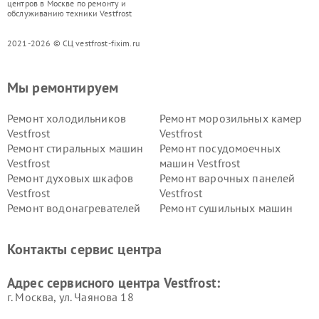
центров в Москве по ремонту и
обслуживанию техники Vestfrost
2021-2026 © СЦ vestfrost-fixim.ru
Мы ремонтируем
Ремонт холодильников
Ремонт морозильных камер
Vestfrost
Vestfrost
Ремонт стиральных машин
Ремонт посудомоечных
Vestfrost
машин Vestfrost
Ремонт духовых шкафов
Ремонт варочных панелей
Vestfrost
Vestfrost
Ремонт водонагревателей
Ремонт сушильных машин
Vestfrost
Vestfrost
Ремонт винных шкафов
Ремонт вытяжек Vestfrost
Контакты сервис центра
Vestfrost
Ремонт пылесосов Vestfrost
Адрес сервисного центра Vestfrost:
г. Москва, ул. Чаянова 18