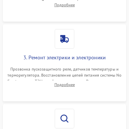
течеискателем. Демонтаж старого фильтра-осушителя и
Подробнее
продувка капиллярной трубки для устранения засоров.
3. Ремонт электрики и электроники
Прозвонка пускозащитного реле, датчиков температуры и
терморегулятора. Восстановление цепей питания системы No
Frost, включая ТЭН оттайки и вентилятор. Ремонт или замена
Подробнее
платы управления при сбоях алгоритмов.