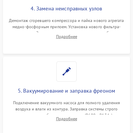
4. Замена неисправных узлов
Демонтаж сгоревшего компрессора и пайка нового агрегата
медно-фосфорным припоем. Установка нового фильтра-
осушителя. Замена изношенных вентиляторов обдува,
Подробнее
сломанных заслонок или поврежденных дверных петель.
5. Вакуумирование и заправка фреоном
Подключение вакуумного насоса для полного удаления
воздуха и влаги из контура. Заправка системы строго
дозированным объемом хладагента (R600a, R134a) по
Подробнее
электронным весам. Контроль рабочего давления в системе.