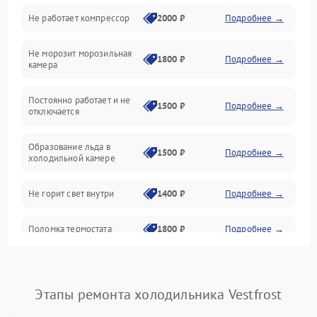
Не работает компрессор
2000 ₽
Подробнее →
Электропитание
Не морозит морозильная
Дренаж
1800 ₽
Подробнее →
камера
Оттайка
Постоянно работает и не
1500 ₽
Подробнее →
отключается
Программное обеспечение
Образование льда в
1500 ₽
Подробнее →
холодильной камере
Не горит свет внутри
1400 ₽
Подробнее →
Поломка термостата
1800 ₽
Подробнее →
Не работает вентилятор
1800 ₽
Подробнее →
Этапы ремонта холодильника Vestfrost
Поломка системы No Frost
2600 ₽
Подробнее →