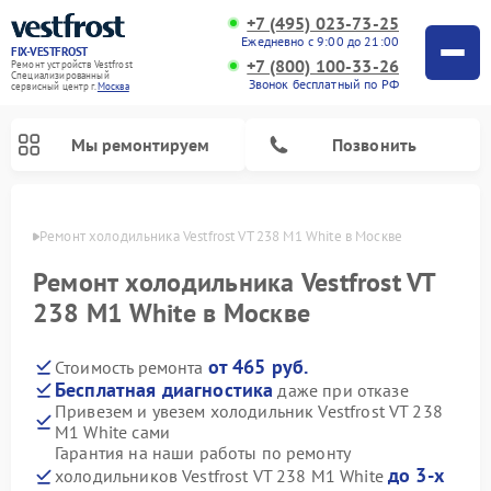
+7 (495) 023-73-25
Ежедневно с 9:00 до 21:00
FIX-VESTFROST
+7 (800) 100-33-26
Ремонт устройств Vestfrost
Специализированный
Звонок бесплатный по РФ
cервисный центр г.
Москва
Мы ремонтируем
Позвонить
оскве
Ремонт холодильника Vestfrost VT 238 M1 White в Москве
Ремонт холодильника Vestfrost VT
238 M1 White в Москве
от 465 руб.
Стоимость ремонта
Бесплатная диагностика
даже при отказе
Привезем и увезем холодильник Vestfrost VT 238
M1 White сами
Ремонт морозильных камер Vestfrost
Ремонт посудомоечных машин Vestfrost
Ремонт варочных панелей Vestfrost
Ремонт сушильных машин Vestfrost
Ремонт стиральных машин Vestfrost
Ремонт духовых шкафов Vestfrost
Ремонт водонагревателей Vestfrost
Ремонт винных шкафов Vestfrost
Гарантия на наши работы по ремонту
до 3-х
холодильников Vestfrost VT 238 M1 White