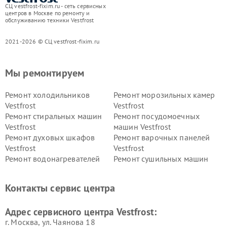
СЦ vestfrost-fixim.ru - сеть сервисных
центров в Москве по ремонту и
обслуживанию техники Vestfrost
2021-2026 © СЦ vestfrost-fixim.ru
Мы ремонтируем
Ремонт холодильников
Ремонт морозильных камер
Vestfrost
Vestfrost
Ремонт стиральных машин
Ремонт посудомоечных
Vestfrost
машин Vestfrost
Ремонт духовых шкафов
Ремонт варочных панелей
Vestfrost
Vestfrost
Ремонт водонагревателей
Ремонт сушильных машин
Vestfrost
Vestfrost
Ремонт винных шкафов
Ремонт вытяжек Vestfrost
Контакты сервис центра
Vestfrost
Ремонт пылесосов Vestfrost
Адрес сервисного центра Vestfrost:
г. Москва, ул. Чаянова 18