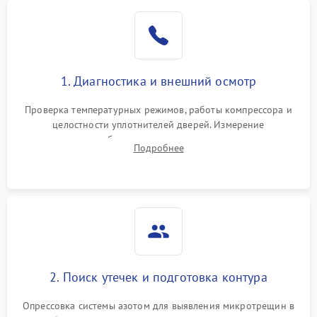
Образование конденсата
1800 ₽
Подробнее →
на стенках
Сбой в работе инвертора
2100 ₽
Подробнее →
1. Диагностика и внешний осмотр
Запах горелого при
2000 ₽
Подробнее →
Проверка температурных режимов, работы компрессора и
работе
целостности уплотнителей дверей. Измерение
сопротивления обмоток мотора, проверка термостата и
Не включается
Подробнее
1000 ₽
Подробнее →
считывание кодов ошибок с электронного дисплея.
холодильник
Проблемы с системой
автоматической
1800 ₽
Подробнее →
разморозки
2. Поиск утечек и подготовка контура
Опрессовка системы азотом для выявления микротрещин в