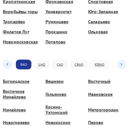
Кропоткинская
Фрунзенская
Спортивная
Воробьёвы горы
Университет
Юго-Западная
Тропарёво
Румянцево
Саларьево
Филатов Луг
Прокшино
Ольховая
Новомосковская
Потапово
ВАО
ЦАО
САО
СВАО
ЮВАО
ЮАО
Богородское
Вешняки
Восточный
Восточное
Гольяново
Ивановское
Измайлово
Косино-
Измайлово
Метрогородок
Ухтомский
Новогиреево
Новокосино
Перово