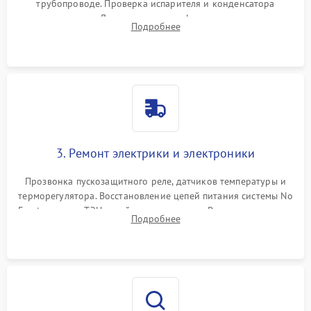
трубопроводе. Проверка испарителя и конденсатора
течеискателем. Демонтаж старого фильтра-осушителя и
Подробнее
продувка капиллярной трубки для устранения засоров.
3. Ремонт электрики и электроники
Прозвонка пускозащитного реле, датчиков температуры и
терморегулятора. Восстановление цепей питания системы No
Frost, включая ТЭН оттайки и вентилятор. Ремонт или замена
Подробнее
платы управления при сбоях алгоритмов.