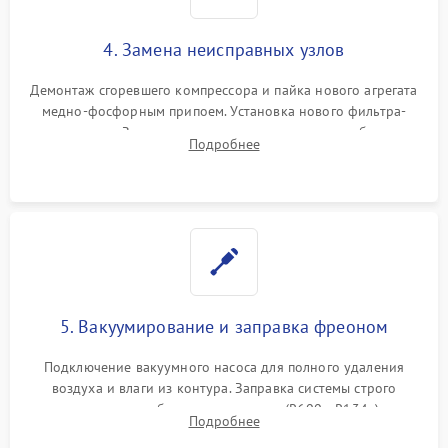
4. Замена неисправных узлов
Демонтаж сгоревшего компрессора и пайка нового агрегата
медно-фосфорным припоем. Установка нового фильтра-
осушителя. Замена изношенных вентиляторов обдува,
Подробнее
сломанных заслонок или поврежденных дверных петель.
5. Вакуумирование и заправка фреоном
Подключение вакуумного насоса для полного удаления
воздуха и влаги из контура. Заправка системы строго
дозированным объемом хладагента (R600a, R134a) по
Подробнее
электронным весам. Контроль рабочего давления в системе.