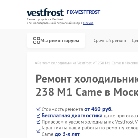
FIX-VESTFROST
Ремонт устройств Vestfrost
Специализированный cервисный центр г.
Москва
Мы ремонтируем
Срочный ремонт
Це
 Vestfrost в Москве
Ремонт холодильника Vestfrost VT 238 M1 Came в Москве
Ремонт холодильника
238 M1 Came в Мос
от 460 руб.
Стоимость ремонта
Бесплатная диагностика
даже при отказ
Привезем и увезем холодильник Vestfrost 
Гарантия на наши работы по ремонту холод
до 3-х лет
Came
Ремонт морозильных камер Vestfrost
Ремонт стиральных машин Vestfrost
Ремонт посудомоечных машин Vestfrost
Ремонт духовых шкафов Vestfrost
Ремонт варочных панелей Vestfrost
Ремонт водонагревателей Vestfrost
Ремонт сушильных машин Vestfrost
Ремонт винных шкафов Vestfrost