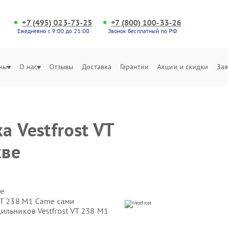
+7 (495) 023-73-25
+7 (800) 100-33-26
Ежедневно с 9:00 до 21:00
Звонок бесплатный по РФ
ны
О нас
Отзывы
Доставка
Гарантии
Акции и скидки
Зая
 Vestfrost VT
кве
е
VT 238 M1 Came сами
ильников Vestfrost VT 238 M1