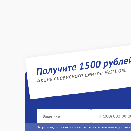
Получите 1500 рубле
Акция сервисного центра Vestfrost
Отправляя, Вы соглашаетесь с
политикой конфиденциально