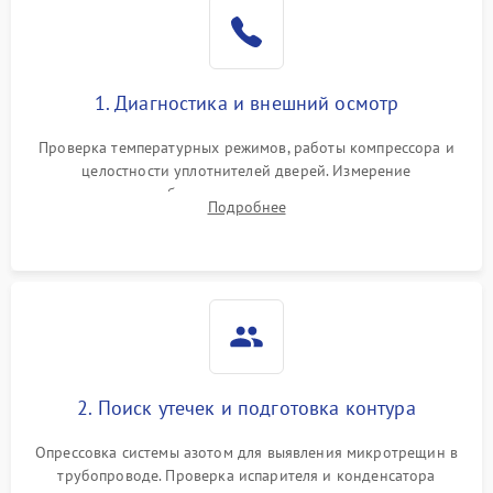
Образование конденсата
1800 ₽
Подробнее →
на стенках
Сбой в работе инвертора
2100 ₽
Подробнее →
1. Диагностика и внешний осмотр
Запах горелого при
2000 ₽
Подробнее →
Проверка температурных режимов, работы компрессора и
работе
целостности уплотнителей дверей. Измерение
сопротивления обмоток мотора, проверка термостата и
Не включается
Подробнее
1000 ₽
Подробнее →
считывание кодов ошибок с электронного дисплея.
холодильник
Проблемы с системой
автоматической
1800 ₽
Подробнее →
разморозки
2. Поиск утечек и подготовка контура
Опрессовка системы азотом для выявления микротрещин в
трубопроводе. Проверка испарителя и конденсатора