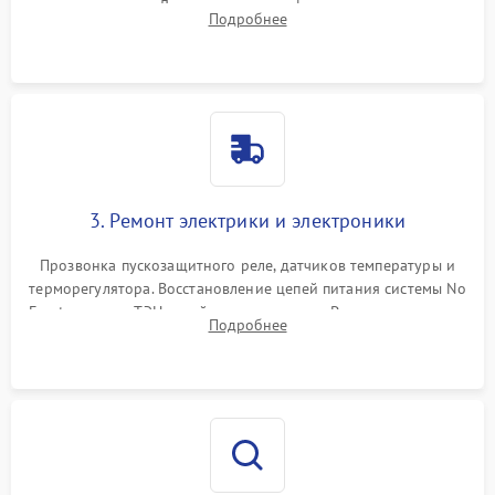
течеискателем. Демонтаж старого фильтра-осушителя и
Подробнее
продувка капиллярной трубки для устранения засоров.
3. Ремонт электрики и электроники
Прозвонка пускозащитного реле, датчиков температуры и
терморегулятора. Восстановление цепей питания системы No
Frost, включая ТЭН оттайки и вентилятор. Ремонт или замена
Подробнее
платы управления при сбоях алгоритмов.