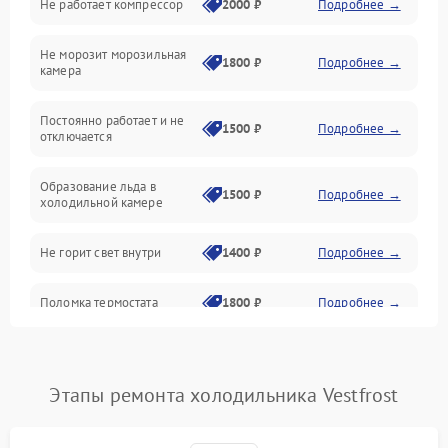
Не работает компрессор
2000 ₽
Подробнее →
Электропитание
Не морозит морозильная
Дренаж
1800 ₽
Подробнее →
камера
Оттайка
Постоянно работает и не
1500 ₽
Подробнее →
отключается
Программное обеспечение
Образование льда в
1500 ₽
Подробнее →
холодильной камере
Не горит свет внутри
1400 ₽
Подробнее →
Поломка термостата
1800 ₽
Подробнее →
Не работает вентилятор
1800 ₽
Подробнее →
Этапы ремонта холодильника Vestfrost
Поломка системы No Frost
2600 ₽
Подробнее →