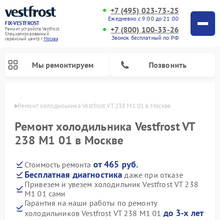
+7 (495) 023-73-25
Ежедневно с 9:00 до 21:00
FIX-VESTFROST
+7 (800) 100-33-26
Ремонт устройств Vestfrost
Специализированный
Звонок бесплатный по РФ
cервисный центр г.
Москва
Мы ремонтируем
Позвонить
оскве
Ремонт холодильника Vestfrost VT 238 M1 01 в Москве
Ремонт холодильника Vestfrost VT
238 M1 01 в Москве
от 465 руб.
Стоимость ремонта
Бесплатная диагностика
даже при отказе
Привезем и увезем холодильник Vestfrost VT 238
M1 01 сами
Ремонт морозильных камер Vestfrost
Ремонт посудомоечных машин Vestfrost
Ремонт варочных панелей Vestfrost
Ремонт сушильных машин Vestfrost
Ремонт стиральных машин Vestfrost
Ремонт духовых шкафов Vestfrost
Ремонт водонагревателей Vestfrost
Ремонт винных шкафов Vestfrost
Гарантия на наши работы по ремонту
до 3-х лет
холодильников Vestfrost VT 238 M1 01