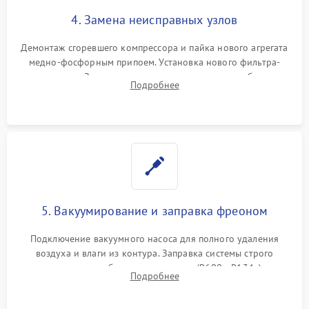
4. Замена неисправных узлов
Демонтаж сгоревшего компрессора и пайка нового агрегата
медно-фосфорным припоем. Установка нового фильтра-
осушителя. Замена изношенных вентиляторов обдува,
Подробнее
сломанных заслонок или поврежденных дверных петель.
5. Вакуумирование и заправка фреоном
Подключение вакуумного насоса для полного удаления
воздуха и влаги из контура. Заправка системы строго
дозированным объемом хладагента (R600a, R134a) по
Подробнее
электронным весам. Контроль рабочего давления в системе.