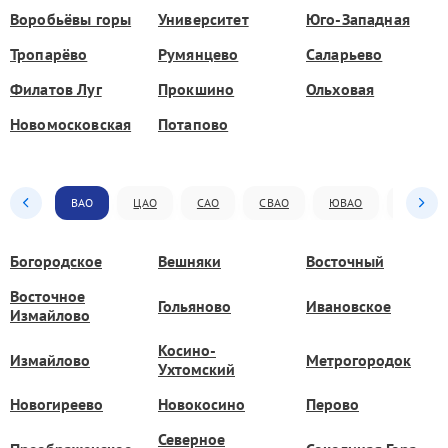
Воробьёвы горы
Университет
Юго-Западная
Тропарёво
Румянцево
Саларьево
Филатов Луг
Прокшино
Ольховая
Новомосковская
Потапово
ВАО
ЦАО
САО
СВАО
ЮВАО
ЮАО
Богородское
Вешняки
Восточный
Восточное
Гольяново
Ивановское
Измайлово
Косино-
Измайлово
Метрогородок
Ухтомский
Новогиреево
Новокосино
Перово
Северное