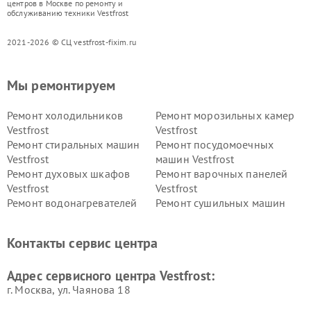
центров в Москве по ремонту и
обслуживанию техники Vestfrost
2021-2026 © СЦ vestfrost-fixim.ru
Мы ремонтируем
Ремонт холодильников
Ремонт морозильных камер
Vestfrost
Vestfrost
Ремонт стиральных машин
Ремонт посудомоечных
Vestfrost
машин Vestfrost
Ремонт духовых шкафов
Ремонт варочных панелей
Vestfrost
Vestfrost
Ремонт водонагревателей
Ремонт сушильных машин
Vestfrost
Vestfrost
Ремонт винных шкафов
Ремонт вытяжек Vestfrost
Контакты сервис центра
Vestfrost
Ремонт пылесосов Vestfrost
Адрес сервисного центра Vestfrost:
г. Москва, ул. Чаянова 18